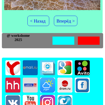
< Назад
Вперёд >
@ workshome
2025