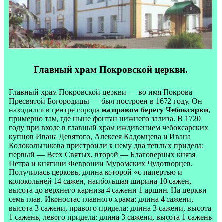
Главный храм Покровской церкви.
Главный храм Покровской церкви — во имя Покрова
Пресвятой Богородицы — был построен в 1672 году. Он
находился в центре города
на правом берегу Чебоксарки
,
примерно там, где ныне фонтан нижнего залива. В 1720
году при входе в главный храм иждивением чебоксарских
купцов Ивана Девятого, Алексея Кадомцева и Ивана
Колокольникова пристроили к нему два теплых придела:
первый — Всех Святых, второй — Благоверных князя
Петра и княгини Февронии Муромских Чудотворцев.
Получилась церковь, длина которой «с папертью и
колокольней 14 сажен, наибольшая ширина 10 сажен,
высота до верхнего карниза 4 сажени 1 аршин. На церкви
семь глав. Иконостас главного храма: длина 4 сажени,
высота 3 сажени, правого придела: длина 3 сажени, высота
1 сажень, левого придела: длина 3 сажени, высота 1 сажень