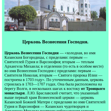
Церковь Вознесения Господня.
Церковь Вознесения Господня
— «холодная, во имя
Казанския Богородицы, с приделами: первым —
Святителей Гурия и Варсонофия; вторым — теплым
Архангела Михаила; в отделении (то есть в особом месте)
во имя Вознесения Господня с приделами: первым —
Святителя Николая, вторым — Святого пророка Илии —
построена в 1703 году». По уточненным данным, церковь
строилась в 1703—1707 годах. Она была расположена на
берегу Волги, в нескольких шагах к востоку
от Троицкого
монастыря
. Л.Ю. Браславский считает, что указанный
выше первый храм Вознесенской церкви — церковь
Казанской Божией Матери с приделами во имя Святителей
Гурия и Варсонофия — Казанских чудотворцев и
Архангела Михаила построен чебоксарским купцом