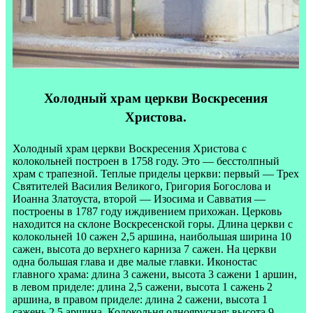
Холодный храм церкви Воскресения
Христова.
Холодный храм церкви Воскресения Христова с
колокольней построен в 1758 году. Это — бесстолпный
храм с трапезной. Теплые приделы церкви: первый — Трех
Святителей Василия Великого, Григория Богослова и
Иоанна Златоуста, второй — Изосима и Савватия —
построены в 1787 году иждивением прихожан. Церковь
находится на склоне Воскресенской горы. Длина церкви с
колокольней 10 сажен 2,5 аршина, наибольшая ширина 10
сажен, высота до верхнего карниза 7 сажен. На церкви
одна большая глава и две малые главки. Иконостас
главного храма: длина 3 сажени, высота 3 сажени 1 аршин,
в левом приделе: длина 2,5 сажени, высота 1 сажень 2
аршина, в правом приделе: длина 2 сажени, высота 1
сажень 2,5 аршина. Колокольня одноярусная: высота 9