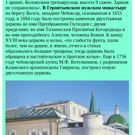
1 аршин. Колокольня трехъярусная, высота 9 сажен. Здания
не сохранились».
В Геронтьевском мужском монастыре
на берегу Волги, западнее Чебоксар, основанном в 1653
году, в 1694 году была построена каменная двухэтажная
церковь во имя Преображения Господня с двумя
приделами: во имя Тихвинския Пресвятыя Богородицы и
во имя преподобного Алексия, человека Божия. К концу
XVIII века церковь и кельи, «по слабости фунта, ушли
более, чем на аршин, в землю, отчего в стенах
образовались большие трещины; тогда церковь была
обращена в настоятельские и братские кельи». Еще в 1756
году чебоксарский купец М.Ф. Котельников, с разрешения
Казанского архиепископа Гавриила, построил новую
двухэтажную церковь.