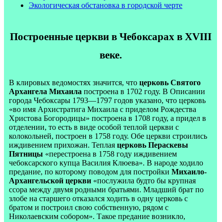
Экологическая обстановка в городской черте
Построенные церкви в Чебоксарах в XVIII
веке.
В клировых ведомостях значится, что
церковь Святого
Архангела Михаила
построена в 1702 году. В Описании
города Чебоксары 1793—1797 годов указано, что церковь
«во имя Архистратига Михаила с приделом Рождества
Христова Богородицы» построена в 1708 году, а придел в
отделении, то есть в виде особой теплой церкви с
колокольней, построен в 1758 году. Обе церкви строились
иждивением прихожан. Теплая
церковь Пераскевы
Пятницы
«перестроена в 1758 году иждивением
чебоксарского купца Василия Клюева». В народе ходило
предание, по которому поводом для постройки
Михаило-
Архангельской церкви
«послужила будто бы крупная
ссора между двумя родными братьями. Младший брат по
злобе на старшего отказался ходить в одну церковь с
братом и построил свою собственную, рядом с
Николаевским собором». Такое предание возникло,