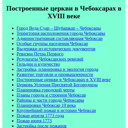
Построенные церкви в Чебоксарах в
XVIII веке
Город Веда Суар – Шубашкар – Чебоксары
Территория расположения города Чебоксары
Административная составляющая Чебоксар
Особые группы населения Чебоксар
Выдержки из исторических документов
Ревизии Петра Первого
Результаты Чебоксарских ревизий
Гильдии и купечество
Застройка, планировка и экология города
Развитие торговли и промышленности
Построенные церкви в Чебоксарах в XVIII веке
Церковь Успения Пресвятой Богородицы
Планировка городской черты
Планы города и строения Чебоксар
Районы и части города Чебоксары
Планировки Чебоксар 19 века
Крупнейший пожар в истории Чебоксар
Пожар апреля 1773 года
Пожар июня 1773
Застройка после пожаров