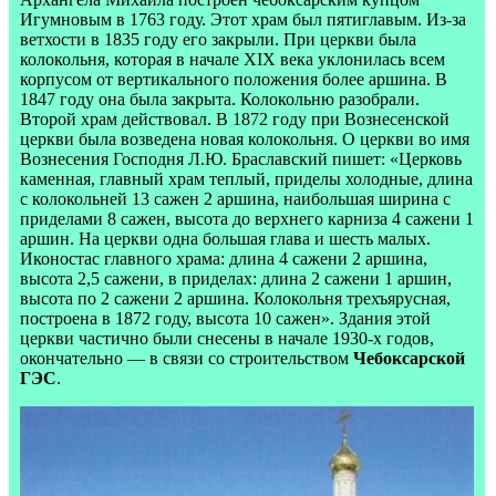
Игумновым в 1763 году. Этот храм был пятиглавым. Из-за
ветхости в 1835 году его закрыли. При церкви была
колокольня, которая в начале XIX века уклонилась всем
корпусом от вертикального положения более аршина. В
1847 году она была закрыта. Колокольню разобрали.
Второй храм действовал. В 1872 году при Вознесенской
церкви была возведена новая колокольня. О церкви во имя
Вознесения Господня Л.Ю. Браславский пишет: «Церковь
каменная, главный храм теплый, приделы холодные, длина
с колокольней 13 сажен 2 аршина, наибольшая ширина с
приделами 8 сажен, высота до верхнего карниза 4 сажени 1
аршин. На церкви одна большая глава и шесть малых.
Иконостас главного храма: длина 4 сажени 2 аршина,
высота 2,5 сажени, в приделах: длина 2 сажени 1 аршин,
высота по 2 сажени 2 аршина. Колокольня трехъярусная,
построена в 1872 году, высота 10 сажен». Здания этой
церкви частично были снесены в начале 1930-х годов,
окончательно — в связи со строительством
Чебоксарской
ГЭС
.