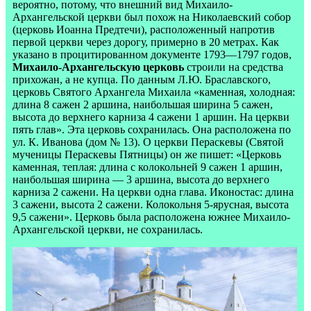
вероятно, потому, что внешний вид Михаило-
Архангельской церкви был похож на Николаевский собор
(церковь Иоанна Предтечи), расположенный напротив
первой церкви через дорогу, примерно в 20 метрах. Как
указано в процитированном документе 1793—1797 годов,
Михаило-Архангельскую церковь
строили на средства
прихожан, а не купца. По данным Л.Ю. Браславского,
церковь Святого Архангела Михаила «каменная, холодная:
длина 8 сажен 2 аршина, наибольшая ширина 5 сажен,
высота до верхнего карниза 4 сажени 1 аршин. На церкви
пять глав». Эта церковь сохранилась. Она расположена по
ул. К. Иванова (дом № 13). О церкви Пераскевы (Святой
мученицы Пераскевы Пятницы) он же пишет: «Церковь
каменная, теплая: длина с колокольней 9 сажен 1 аршин,
наибольшая ширина — 3 аршина, высота до верхнего
карниза 2 сажени. На церкви одна глава. Иконостас: длина
3 сажени, высота 2 сажени. Колокольня 5-ярусная, высота
9,5 сажени». Церковь была расположена южнее Михаило-
Архангельской церкви, не сохранилась.