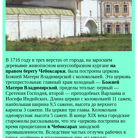
В 1716 году в трех верстах от города, на заросшем
деревьями живописном конусообразном кургане
на
правом берегу Чебоксарки
, была построена церковь
Божией Матери Владимирской с колокольней. Эта церковь
трехпрестольная: главный храм холодный —
Божией
Матери Владимирской
, приделы теплые: первый —
Сретения Господня, второй — преподобных Варлаама и
Иосифа Индийских. Длина церкви с колокольней 11 сажен,
наибольшая ширина 9,5 сажени, высота до верхнего
карниза 3 сажени. На церкви три главы. Колокольня
одноярусная: высота 5 сажен. В конце XIX века городские
старожилы рассказывали, что эта «церковь построена во
время процветания
в Чебоксарах
заводской
промышленности. Вследствие частых отлучек рабочих в
город, особенно в праздничные дни, на заводах