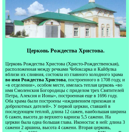
Церковь Рождества Христова.
Церковь Рождества Христова (Христо-Рождественская),
расположенная между речками Чебоксарка и Кайбулка
вблизи их слияния, состояла из главного холодного храма
во имя Рождества Христова
, построенного в 1708 году, и
«в отделении», особом месте, имелась теплая церковь «во
имя Смоленския Богородицы с приделом трех Святителей
Петра, Алексия и Ионы», построенная еще в 1696 году.
Оба храма были построены «иждивением прихожан и
доброхотных дателей». У первой церкви, ставшей в
последующем теплой, длина 12 сажен, наибольшая ширина
6 сажен, высота до верхнего карниза 5,5 сажени. На
церкви была одна большая глава. Иконостас в ней: длина 3
сажени 2 аршина, высота 4 сажени. Вторая церковь,