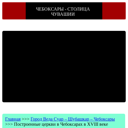
ЧЕБОКСАРЫ - СТОЛИЦА
ЧУВАШИИ
Главная
>>>
Город Веда Суар – Шубашкар – Чебоксары
>>>
Построенные церкви в Чебоксарах в XVIII веке