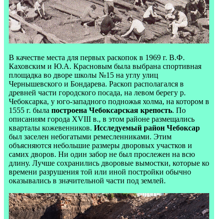
В качестве места для первых раскопок в 1969 г. В.Ф.
Каховским и Ю.А. Красновым была выбрана спортивная
площадка во дворе школы №15 на углу улиц
Чернышевского и Бондарева. Раскоп располагался в
древней части городского посада, на левом берегу р.
Чебоксарка, у юго-западного подножья холма, на котором в
1555 г. была
построена Чебоксарская крепость
. По
описаниям города XVIII в., в этом районе размещались
кварталы кожевенников.
Исследуемый район Чебоксар
был заселен небогатыми ремесленниками. Этим
объясняются небольшие размеры дворовых участков и
самих дворов. Ни один забор не был прослежен на всю
длину. Лучше сохранились дворовые вымостки, которые ко
времени разрушения той или иной постройки обычно
оказывались в значительной части под землей.