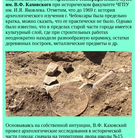
им. В.Ф. Каховского
при историческом факультете ЧГПУ
им. И.Я. Яковлева. Отметим, что до 1969 г. история
археологического изучения г. Чебоксары была предельно
кратка, можно сказать, что ее практически не было. Однако
было известно, что в пределах старой части города имеется
культурный слой, где при строительных работах
неоднократно находили разнообразную керамику, остатки
деревянных построек, металлические предметы и др.
Основываясь на собственной интуиции, В.Ф. Каховский
провел археологические исследования в исторической
части города: сначала на территории двора школы №15