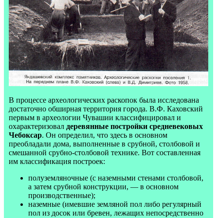
В процессе археологических раскопок была исследована
достаточно обширная территория города. В.Ф. Каховский
первым в археологии Чувашии классифицировал и
охарактеризовал
деревянные постройки средневековых
Чебоксар
. Он определил, что здесь в основном
преобладали дома, выполненные в срубной, столбовой и
смешанной срубно-столбовой технике. Вот составленная
им классификация построек:
полуземляночные (с наземными стенами столбовой,
а затем срубной конструкции, — в основном
производственные);
наземные (имевшие земляной пол либо регулярный
пол из досок или бревен, лежащих непосредственно