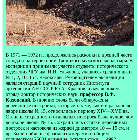
В 1971 — 1972 гг. продолжались раскопки в древней части
города и на территории Троицкого мужского монастыря. В
экспедиции принимали участие студенты исторического
отделения ЧГУ им. И.Н. Ульянова, учащиеся средних школ
№ 1, 2, 10, 15 г. Чебоксары. Руководителем экспедиции
являлся старший научный сотрудник Института
археологии АН СССР Ю.А. Краснов, а начальником
отряда доктор исторических наук,
профессор В.Ф.
Каховский
. В нижних слоях были обнаружены
деревянные постройки, которые так же, как и в раскопе во
дворе школы № 15, относились к периоду XIV—XVII вв.
Степень сохранности отдельных построек была лучше, чем
во дворе школы № 15. Сохранились остатки деревянных
построек и частокола из жердей диаметром 10 — 15 см, и
др. Были найдены: фрагменты керамики общим
количеством 25631 единицы, остатки кожи — 4992