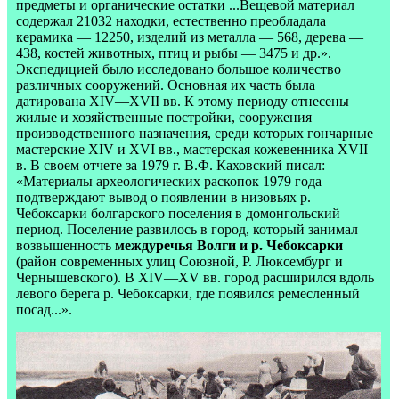
предметы и органические остатки ...Вещевой материал
содержал 21032 находки, естественно преобладала
керамика — 12250, изделий из металла — 568, дерева —
438, костей животных, птиц и рыбы — 3475 и др.».
Экспедицией было исследовано большое количество
различных сооружений. Основная их часть была
датирована XIV—XVII вв. К этому периоду отнесены
жилые и хозяйственные постройки, сооружения
производственного назначения, среди которых гончарные
мастерские XIV и XVI вв., мастерская кожевенника XVII
в. В своем отчете за 1979 г. В.Ф. Каховский писал:
«Материалы археологических раскопок 1979 года
подтверждают вывод о появлении в низовьях р.
Чебоксарки болгарского поселения в домонгольский
период. Поселение развилось в город, который занимал
возвышенность
междуречья Волги и р. Чебоксарки
(район современных улиц Союзной, Р. Люксембург и
Чернышевского). В XIV—XV вв. город расширился вдоль
левого берега р. Чебоксарки, где появился ремесленный
посад...».