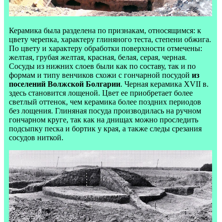
Керамика была разделена по признакам, относящимся: к
цвету черепка, характеру глиняного теста, степени обжига.
По цвету и характеру обработки поверхности отмечены:
желтая, грубая желтая, красная, белая, серая, черная.
Сосуды из нижних слоев были как по составу, так и по
формам и типу венчиков схожи с гончарной посудой
из
поселений Волжской Болгарии
. Черная керамика XVII в.
здесь становится лощеной. Цвет ее приобретает более
светлый оттенок, чем керамика более поздних периодов
без лощения. Глиняная посуда производилась на ручном
гончарном круге, так как на днищах можно проследить
подсыпку песка и бортик у края, а также следы срезания
сосудов ниткой.