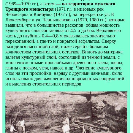
(1969—1970 гг.), а затем —
на территории мужского
Троицкого монастыря
(1971 г.), в низовьях рек
Чебоксарка и Кайбулка (1972 г.), на перекрестке ул. Р.
Люксембург и ул. Чернышевского (1979, 1980 гг.), которые
выявили, что в большинстве раскопов, общая мощность
культурного слоя составляла от 4,5 и до 6 м. Верхняя его
часть до глубины 0,4—0,8 м оказывалась значительно
перекопанной, а где-то и покрытой асфальтом. Сверху
находился насыпной слой, ниже серый с большим
количеством строительных остатков. Вплоть до материка
залегал культурный слой, состоящий из темной земли, с
многочисленными прослойками древесного тлена, щепы,
глины с песком, угля, навоза и др. Членение культурного
слоя на эти прослойки, наряду с другими данными, было
использовано для выявления одновременных сооружений
и выделения строительных периодов.