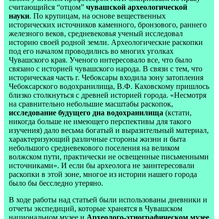
считающийся “отцом”
чувашской археологической
науки
. По крупицам, на основе вещественных
исторических источников каменного, бронзового, раннего
железного веков, средневековья ученый исследовал
историю своей родной земли. Археологические раскопки
под его началом проводились во многих уголках
Чувашского края. Ученого интересовало все, что было
связано с историей чувашского народа. В связи с тем, что
историческая часть г. Чебоксары входила зону затопления
Чебоксарского водохранилища, В.Ф. Каховскому пришлось
близко столкнуться с древней историей города. «Несмотря
на сравнительно небольшие масштабы раскопок,
исследование будущего дна водохранилища
(кстати,
никогда больше не имеющего перспективы для такого
изучения) дало весьма богатый и выразительный материал,
характеризующий различные стороны жизни и быта
небольшого средневекового поселения на великом
волжском пути, практически не освещенные письменными
источниками». И если бы археолога не заинтересовали
раскопки в этой зоне, многое из истории нашего города
было бы бесследно утеряно.
В ходе работы над статьей были использованы дневники и
отчеты экспедиций, которые хранятся в Чувашском
национальном музее и
Археолого-этнографическом музее