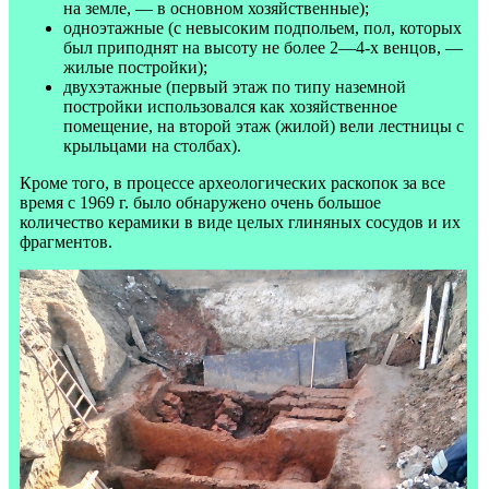
на земле, — в основном хозяйственные);
одноэтажные (с невысоким подпольем, пол, которых
был приподнят на высоту не более 2—4-х венцов, —
жилые постройки);
двухэтажные (первый этаж по типу наземной
постройки использовался как хозяйственное
помещение, на второй этаж (жилой) вели лестницы с
крыльцами на столбах).
Кроме того, в процессе археологических раскопок за все
время с 1969 г. было обнаружено очень большое
количество керамики в виде целых глиняных сосудов и их
фрагментов.