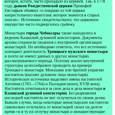
которое, кстати, часто пропадало из церквей. Так, в 1778
году
дьякон Рождественской церкви
Прокофий
Евстафьев объявил «о покраже из той церкви
напрестольного евангелия, которое значится в старых
описях». Источники свидетельствуют, что церковное
имущество часто подвергалось грабежу.
Монастыри
города Чебоксары
также находились в
ведении Казанской духовной консистории. Документы
архива сохранили сведения о внутренней организации
монастырей. Но необходимо отметить, что все источники
освещают деятельность
Троицкого мужского монастыря
и почти не имеют данных о других монастырях
рассматриваемого периода. Поэтому анализ внутренней
структуры целесообразнее проводить на примере
Троицкого монастыря. Монахами или братией управлял
настоятель (высшее духовное лицо монастыря).
Исторические источники выделяют имена настоятелей
Антония (1763—1764) и Палладия (конец XVIII века).
Настоятель отчитывался за свои дела и дела монастыря
в
Казанской духовной консистории
. Без разрешения
последней настоятель не мог отлучиться по своим делам.
Бывали случаи, когда некоторые монастырские настоятели
самовольно отлучались от монастырей своих на долгое
время «и в ту их отлучку монастыри и монашествующие