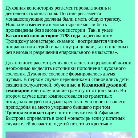
Духовная консистория регламентировала жизнь и
деятельность монастыря. По силе регламента
монашествующие должны были иметь общую трапезу.
Никакие изменения в монастыре не могли быть
произведены без ведома консистории. Так, в указе
Казанской консистории 1798 года
, адресованном
Троицкому монастырю, сказано: «воспрещается чинить
поправки или стройки как внутри церкви, так и вне оных
без ведома и разрешения епархиального начальства».
Для полного рассмотрения всех аспектов церковной жизни
необходимо выделить источники пополнения духовного
сословия. Духовное сословие формировалось двумя
путями. В первом случае церковниками становились дети
священнослужителей, обученные
в Казанской духовной
семинарии
или получившие грамоту от отцов своих. Во
втором случае штат комплектовался из грамотных
посадских людей или даже крестьян: «во оное от вашего
преподобия на место умершаго бывшаго при том
Троицком монастыре
в штате служителей Афанасия
Быстрова определить в оной монастырь если у штатных
служителей возрастных детей нет, то из крестьян».