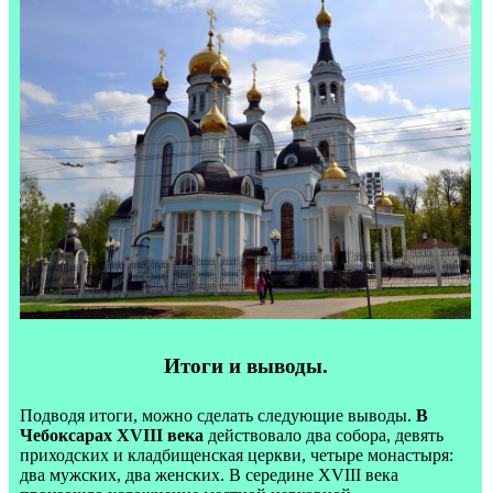
Итоги и выводы.
Подводя итоги, можно сделать следующие выводы.
В
Чебоксарах XVIII века
действовало два собора, девять
приходских и кладбищенская церкви, четыре монастыря:
два мужских, два женских. В середине XVIII века