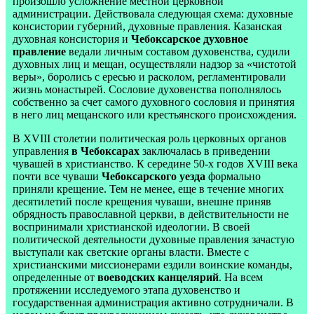
произошло усложнение местной церковной
администрации. Действовала следующая схема: духовные
консистории губерний, духовные правления. Казанская
духовная консистория и
Чебоксарское духовное
правление
ведали личным составом духовенства, судили
духовных лиц и мещан, осуществляли надзор за «чистотой
веры», боролись с ересью и расколом, регламентировали
жизнь монастырей. Сословие духовенства пополнялось
собственно за счет самого духовного сословия и принятия
в него лиц мещанского или крестьянского происхождения.
В XVIII столетии политическая роль церковных органов
управления
в Чебоксарах
заключалась в приведении
чувашей в христианство. К середине 50-х годов XVIII века
почти все чуваши
Чебоксарского уезда
формально
приняли крещение. Тем не менее, еще в течение многих
десятилетий после крещения чуваши, внешне приняв
обрядность православной церкви, в действительности не
воспринимали христианской идеологии. В своей
политической деятельности духовные правления зачастую
выступали как светские органы власти. Вместе с
христианскими миссионерами ездили воинские команды,
определенные от
воеводских канцелярий
. На всем
протяжении исследуемого этапа духовенство и
государственная администрация активно сотрудничали. В