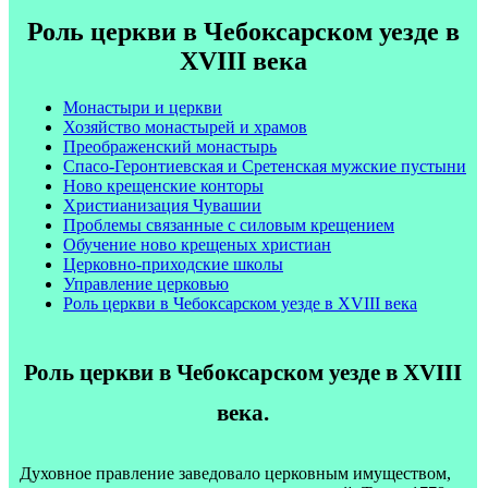
Роль церкви в Чебоксарском уезде в
XVIII века
Монастыри и церкви
Хозяйство монастырей и храмов
Преображенский монастырь
Спасо-Геронтиевская и Сретенская мужские пустыни
Ново крещенские конторы
Христианизация Чувашии
Проблемы связанные с силовым крещением
Обучение ново крещеных христиан
Церковно-приходские школы
Управление церковью
Роль церкви в Чебоксарском уезде в XVIII века
Роль церкви в Чебоксарском уезде в XVIII
века.
Духовное правление заведовало церковным имуществом,