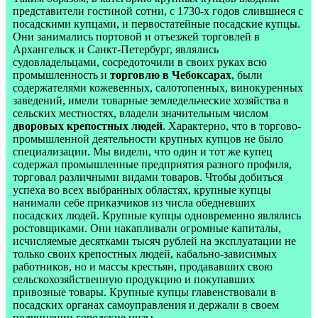
представители гостиной сотни, с 1730-х годов слившиеся с
посадскими купцами, и первостатейные посадские купцы.
Они занимались портовой и отъезжей торговлей в
Архангельск и Санкт-Петербург, являлись
судовладельцами, сосредоточили в своих руках всю
промышленность и
торговлю в Чебоксарах
, были
содержателями кожевенных, салотопенных, винокуренных
заведений, имели товарные земледельческие хозяйства в
сельских местностях, владели значительным числом
дворовых крепостных людей
. Характерно, что в торгово-
промышленной деятельности крупных купцов не было
специализации. Мы видели, что один и тот же купец
содержал промышленные предприятия разного профиля,
торговал различными видами товаров. Чтобы добиться
успеха во всех выбранных областях, крупные купцы
нанимали себе приказчиков из числа обедневших
посадских людей. Крупные купцы одновременно являлись
ростовщиками. Они накапливали огромные капиталы,
исчисляемые десятками тысяч рублей на эксплуатации не
только своих крепостных людей, кабально-зависимых
работников, но и массы крестьян, продававших свою
сельскохозяйственную продукцию и покупавших
привозные товары. Крупные купцы главенствовали в
посадских органах самоуправления и держали в своем
подчинении городские низы.