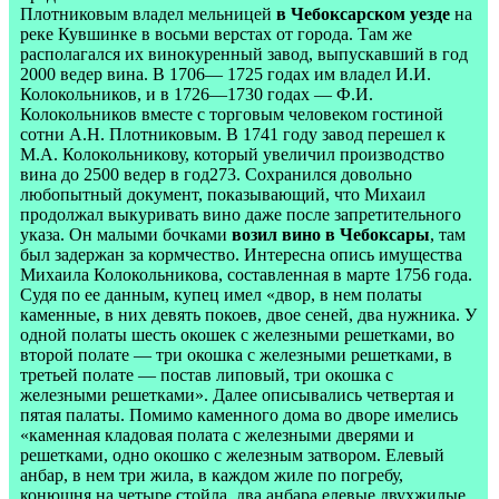
Плотниковым владел мельницей
в Чебоксарском уезде
на
реке Кувшинке в восьми верстах от города. Там же
располагался их винокуренный завод, выпускавший в год
2000 ведер вина. В 1706— 1725 годах им владел И.И.
Колокольников, и в 1726—1730 годах — Ф.И.
Колокольников вместе с торговым человеком гостиной
сотни А.Н. Плотниковым. В 1741 году завод перешел к
М.А. Колокольникову, который увеличил производство
вина до 2500 ведер в год273. Сохранился довольно
любопытный документ, показывающий, что Михаил
продолжал выкуривать вино даже после запретительного
указа. Он малыми бочками
возил вино в Чебоксары
, там
был задержан за кормчество. Интересна опись имущества
Михаила Колокольникова, составленная в марте 1756 года.
Судя по ее данным, купец имел «двор, в нем полаты
каменные, в них девять покоев, двое сеней, два нужника. У
одной полаты шесть окошек с железными решетками, во
второй полате — три окошка с железными решетками, в
третьей полате — постав липовый, три окошка с
железными решетками». Далее описывались четвертая и
пятая палаты. Помимо каменного дома во дворе имелись
«каменная кладовая полата с железными дверями и
решетками, одно окошко с железным затвором. Елевый
анбар, в нем три жила, в каждом жиле по погребу,
конюшня на четыре стойла, два анбара елевые двухжилые,