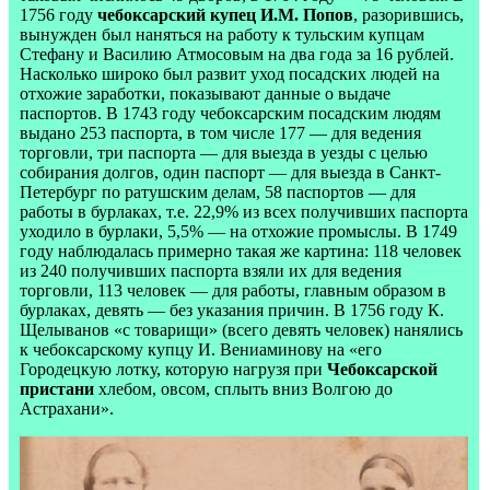
1756 году
чебоксарский купец И.М. Попов
, разорившись,
вынужден был наняться на работу к тульским купцам
Стефану и Василию Атмосовым на два года за 16 рублей.
Насколько широко был развит уход посадских людей на
отхожие заработки, показывают данные о выдаче
паспортов. В 1743 году чебоксарским посадским людям
выдано 253 паспорта, в том числе 177 — для ведения
торговли, три паспорта — для выезда в уезды с целью
собирания долгов, один паспорт — для выезда в Санкт-
Петербург по ратушским делам, 58 паспортов — для
работы в бурлаках, т.е. 22,9% из всех получивших паспорта
уходило в бурлаки, 5,5% — на отхожие промыслы. В 1749
году наблюдалась примерно такая же картина: 118 человек
из 240 получивших паспорта взяли их для ведения
торговли, 113 человек — для работы, главным образом в
бурлаках, девять — без указания причин. В 1756 году К.
Щелыванов «с товарищи» (всего девять человек) нанялись
к чебоксарскому купцу И. Вениаминову на «его
Городецкую лотку, которую нагрузя при
Чебоксарской
пристани
хлебом, овсом, сплыть вниз Волгою до
Астрахани».