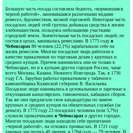
Большую часть посада составляла беднота, «кормившаяся
черной работой», занимавшаяся различными видами
ремесел, бурлачеством, мелкой торговлей. Некоторая часть
посадских людей этой группы добывала средства к жизни
хлебопашеством, пользуясь небольшими участками
городской земли. Значительная часть посадских людей, не
состоя в цехах, занималась ремеслами. В 1775 году
в
Чебоксарах
89 человек (22,1%) зарабатывали себе на
жизнь ремеслом. Многие посадские люди работали в
качестве приказчиков по торговым делам у крупных и
средних купцов. Причем нанимались они не только в
Чебоксарах, но и к купцам других городов России, чаще
всего Москвы, Казани, Нижнего Новгорода. Так, в 1756
году Г.А. Зарубин работал приказчиком у табачного
кампанейщика Казанской губернии В. Васильева.
Посадские люди нанимались в целовальники и ларечные к
откупщикам канцелярских, таможенных, кабацких сборов.
Так же они предлагали свои кандидатуры по замене
крупных и средних купцов на обязательных службах (за
деньги). В 1775 году 23 посадских человека (или 5,7%)
служили приказчиками
в Чебоксарах
и других городах.
Многие посадские люди находили себе пропитание
«черной работой», на отхожих промыслах. В 1721 году
таковых числилось 49 дворов, в 1764 году — 79 человек. В