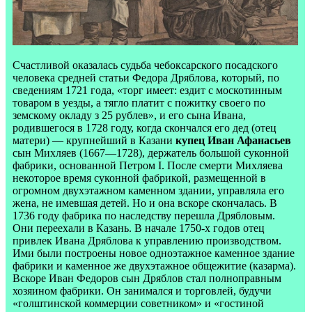
Счастливой оказалась судьба чебоксарского посадского
человека средней статьи Федора Дряблова, который, по
сведениям 1721 года, «торг имеет: ездит с москотинным
товаром в уезды, а тягло платит с пожитку своего по
земскому окладу з 25 рублев», и его сына Ивана,
родившегося в 1728 году, когда скончался его дед (отец
матери) — крупнейший в Казани
купец Иван Афанасьев
сын Михляев (1667—1728), держатель большой суконной
фабрики, основанной Петром I. После смерти Михляева
некоторое время суконной фабрикой, размещенной в
огромном двухэтажном каменном здании, управляла его
жена, не имевшая детей. Но и она вскоре скончалась. В
1736 году фабрика по наследству перешла Дрябловым.
Они переехали в Казань. В начале 1750-х годов отец
привлек Ивана Дряблова к управлению производством.
Ими были построены новое одноэтажное каменное здание
фабрики и каменное же двухэтажное общежитие (казарма).
Вскоре Иван Федоров сын Дряблов стал полноправным
хозяином фабрики. Он занимался и торговлей, будучи
«голштинской коммерции советником» и «гостиной