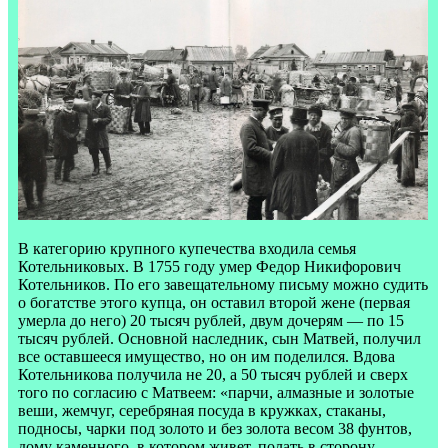
В категорию крупного купечества входила семья
Котельниковых. В 1755 году умер Федор Никифорович
Котельников. По его завещательному письму можно судить
о богатстве этого купца, он оставил второй жене (первая
умерла до него) 20 тысяч рублей, двум дочерям — по 15
тысяч рублей. Основной наследник, сын Матвей, получил
все оставшееся имущество, но он им поделился. Вдова
Котельникова получила не 20, а 50 тысяч рублей и сверх
того по согласию с Матвеем: «парчи, алмазные и золотые
веши, жемчуг, серебряная посуда в кружках, стаканы,
подносы, чарки под золото и без золота весом 38 фунтов,
дому каменного, в котором живет, полать в сторону