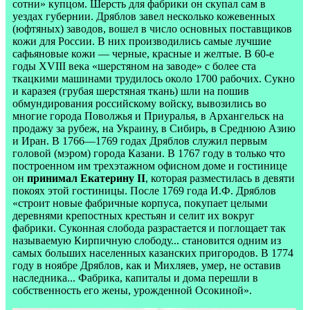
сотни» купцом. Шерсть для фабрики он скупал сам в
уездах губернии. Дряблов завел несколько кожевенных
(юфтяных) заводов, вошел в число основных поставщиков
кожи для России. В них производились самые лучшие
сафьяновые кожи — черные, красные и желтые. В 60-е
годы XVIII века «шерстяном на заводе» с более ста
ткацкими машинами трудилось около 1700 рабочих. Сукно
и каразея (грубая шерстяная ткань) шли на пошив
обмундирования российскому войску, вывозились во
многие города Поволжья и Приуралья, в Архангельск на
продажу за рубеж, на Украину, в Сибирь, в Среднюю Азию
и Иран. В 1766—1769 годах Дряблов служил первым
головой (мэром) города Казани. В 1767 году в только что
построенном им трехэтажном офисном доме и гостинице
он
принимал Екатерину II
, которая разместилась в девяти
покоях этой гостиницы. После 1769 года И.Ф. Дряблов
«строит новые фабричные корпуса, покупает целыми
деревнями крепостных крестьян и селит их вокруг
фабрики. Суконная слобода разрастается и поглощает так
называемую Кирпичную слободу... становится одним из
самых больших населенных казанских пригородов. В 1774
году в ноябре Дряблов, как и Михляев, умер, не оставив
наследника... Фабрика, капиталы и дома перешли в
собственность его жены, урожденной Осокиной».