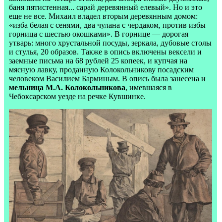
баня пятистенная... сарай деревянный елевый». Но и это
еще не все. Михаил владел вторым деревянным домом:
«изба белая с сенями, два чулана с чердаком, против избы
горница с шестью окошками». В горнице — дорогая
утварь: много хрустальной посуды, зеркала, дубовые столы
и стулья, 20 образов. Также в опись включены вексели и
заемные письма на 68 рублей 25 копеек, и купчая на
мясную лавку, проданную Колокольникову посадским
человеком Василием Барминым. В опись была занесена и
мельница М.А. Колокольникова
, имевшаяся в
Чебоксарском уезде на речке Кувшинке.