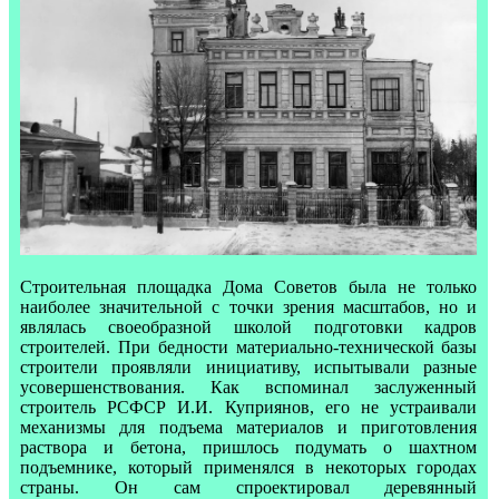
Строительная площадка Дома Советов была не только
наиболее значительной с точки зрения масштабов, но и
являлась своеобразной школой подготовки кадров
строителей. При бедности материально-технической базы
строители проявляли инициативу, испытывали разные
усовершенствования. Как вспоминал заслуженный
строитель РСФСР И.И. Куприянов, его не устраивали
механизмы для подъема материалов и приготовления
раствора и бетона, пришлось подумать о шахтном
подъемнике, который применялся в некоторых городах
страны. Он сам спроектировал деревянный