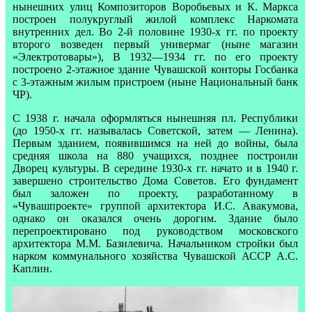
нынешних улиц Композиторов Воробьевых и К. Маркса
построен полукруглый жилой комплекс Наркомата
внутренних дел. Во 2-й половине 1930-х гг. по проекту
второго возведен первый универмаг (ныне магазин
«Электротовары»), В 1932—1934 гг. по его проекту
построено 2-этажное здание Чувашской конторы Госбанка
с 3-этажным жилым пристроем (ныне Национальный банк
ЧР).
С 1938 г. начала оформляться нынешняя пл. Республики
(до 1950-х гг. называлась Советской, затем — Ленина).
Первым зданием, появившимся на ней до войны, была
средняя школа на 880 учащихся, позднее построили
Дворец культуры. В середине 1930-х гг. начато и в 1940 г.
завершено строительство Дома Советов. Его фундамент
был заложен по проекту, разработанному в
«Чувашпроекте» группой архитектора И.С. Авакумова,
однако он оказался очень дорогим. Здание было
перепроектировано под руководством московского
архитектора М.М. Базилевича. Начальником стройки был
нарком коммунального хозяйства Чувашской АССР А.С.
Каплин.