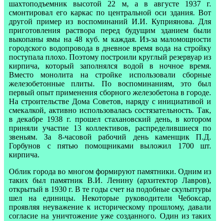
шахтоподъемник высотой 22 м, а в августе 1937 г.
смонтировал его каркас по центральной оси здания. Вот
другой пример из воспоминаний И.И. Куприянова. Для
приготовления раствора перед будущим зданием были
выкопаны ямы на 48 куб. м каждая. Из-за маломощности
городского водопровода в дневное время вода на стройку
поступала плохо. Поэтому построили круглый резервуар из
кирпича, который заполнялся водой в ночное время.
Вместо монолита на стройке использовали сборные
железобетонные плиты. По воспоминаниям, это был
первый опыт применения сборного железобетона в городе.
На строительстве Дома Советов, наряду с инициативой и
смекалкой, активно использовалась состязательность. Так,
в декабре 1938 г. прошел стахановский день, в котором
приняли участие 13 коллективов, распределившиеся по
звеньям. За 8-часовой рабочий день каменщик П.Д.
Горбунов с пятью помощниками выложил 1700 шт.
кирпича.
Облик города во многом формируют памятники. Одним из
таких был памятник В.И. Ленину (архитектор Лавров),
открытый в 1930 г. В те годы счет на подобные скульптуры
шел на единицы. Некоторые руководители Чебоксар,
проявляя неуважение к историческому прошлому, давали
согласие на уничтожение уже созданного. Один из таких