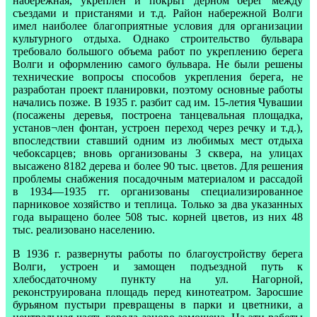
набережная, укреплен и покрыт дерном берег между
съездами и пристанями и т.д. Район набережной Волги
имел наиболее благоприятные условия для организации
культурного отдыха. Однако строительство бульвара
требовало большого объема работ по укреплению берега
Волги и оформлению самого бульвара. Не были решены
технические вопросы способов укрепления берега, не
разработан проект планировки, поэтому основные работы
начались позже. В 1935 г. разбит сад им. 15-летия Чувашии
(посажены деревья, построена танцевальная площадка,
установ¬лен фонтан, устроен переход через речку и т.д.),
впоследствии ставший одним из любимых мест отдыха
чебоксарцев; вновь организованы 3 сквера, на улицах
высажено 8182 дерева и более 90 тыс. цветов. Для решения
проблемы снабжения посадочным материалом и рассадой
в 1934—1935 гг. организованы специализированное
парниковое хозяйство и теплица. Только за два указанных
года выращено более 508 тыс. корней цветов, из них 48
тыс. реализовано населению.
В 1936 г. развернуты работы по благоустройству берега
Волги, устроен и замощен подъездной путь к
хлебосдаточному пункту на ул. Нагорной,
реконструирована площадь перед кинотеатром. Заросшие
бурьяном пустыри превращены в парки и цветники, а