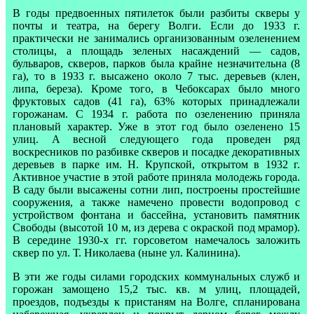
В годы предвоенных пятилеток были разбиты скверы у
почты и театра, на берегу Волги. Если до 1933 г.
практически не занимались организованным озеленением
столицы, а площадь зеленых насаждений — садов,
бульваров, скверов, парков была крайне незначительна (8
га), то в 1933 г. высажено около 7 тыс. деревьев (клен,
липа, береза). Кроме того, в Чебоксарах было много
фруктовых садов (41 га), 63% которых принадлежали
горожанам. С 1934 г. работа по озеленению приняла
плановый характер. Уже в этот год было озеленено 15
улиц. А весной следующего года проведен ряд
воскресников по разбивке скверов и посадке декоративных
деревьев в парке им. Н. Крупской, открытом в 1932 г.
Активное участие в этой работе приняла молодежь города.
В саду были высажены сотни лип, построены простейшие
сооружения, а также намечено провести водопровод с
устройством фонтана и бассейна, установить памятник
Свободы (высотой 10 м, из дерева с окраской под мрамор).
В середине 1930-х гг. горсоветом намечалось заложить
сквер по ул. Т. Николаева (ныне ул. Калинина).
В эти же годы силами городских коммунальных служб и
горожан замощено 15,2 тыс. кв. м улиц, площадей,
проездов, подъезды к пристаням на Волге, спланирована