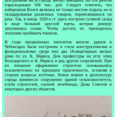
центральная часть города заново замощена. На эти работы
израсходовано 506 тыс. руб. Следует отметить, что
набережная Волги являлась не только местом отдыха, но и
складирования различных товаров, перевозившихся по
реке. Так, в конце 1920-х гг. здесь построен соляной склад
в виде большой круглой юрты, которая доверху
заполнялась солью. Чтобы достать ее, приходилось
лопатами пробивать тоннели.
В годы предвоенных пятилеток многие здания в
Чебоксарах были построены в стиле конструктивизма и
функционализма: среди них два 18-квартирных жилых
дома по ул. К. Маркса, Дом профессуры на углу улиц
Володарского и К. Маркса и ряд других сооружений. При
их внешнем оформлении строители основывались
исключительно на принципе практичности, оставляя в
стороне вопросы эстетики. Новое веяние в архитектуру
города привнесло сооружение зданий сельхозинститута,
клуба строителей, глазной лечебницы, Дома Советов и
некоторых других объектов.