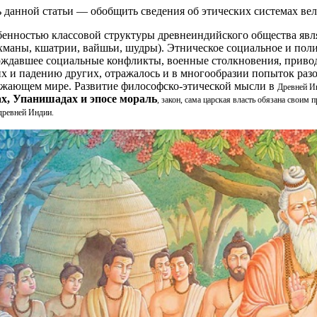
 данной статьи — обобщить сведения об этических системах вел
енностью классовой структуры древнеиндийского общества явл
хманы, кшатрии, вайшьи, шудры). Этническое социальное и пол
ждавшее социальные конфликты, военные столкновения, приво
х и падению других, отражалось и в многообразии попыток разо
жающем мире. Развитие философско-этической мысли в
Древней И
ах, Упанишадах и эпосе мораль
, закон, сама царская власть обязана свои
древней Индии.