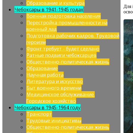
Образование и культура
Для
Чебоксары в 1941-1945 годах
осво
Военная подготовка населения
Перестройка промышленности на
военный лад
Подготовка рабочих кадров. Трудовой
героизм
Фронт требует - будет сделано
Ратные подвиги чебоксарцев
Общественно-политическая жизнь
Образование
Научная работа
Литература и искусство
Быт военного времени
Медицинское обслуживание.
Городское хозяйство
Чебоксары в 1945-1964 году
Транспорт
Трудовые инициативы
Общественно-политическая жизнь