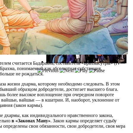
ателем считается Бадараяна, составитель «Брахмасутры» (IV—
 — Брахма, понимаемый как абсолютная субстанция,
 больше не рождаться.
аза жизни дхарма, которому необходимо следовать. В этом
бывший образцом добродетели, достигает высшего блага.
шь более высокое воплощение при очередном повороте
в вайшьи, вайшьи — в кшатрии. И, наоборот, уклонение от
даяния (закон кармы).
е дхармы, как индивидуального нравственного закона,
тельно
в «Законах Ману»
. Закон кармы определяет судьбу
ы определены свои обязанности, свои добродетели, своя мера