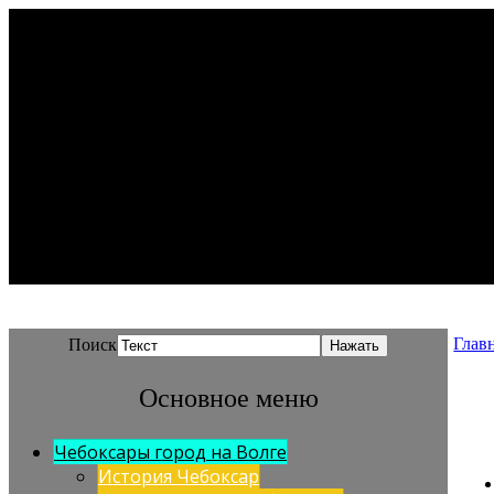
Глав
Поиск
Основное меню
Чебоксары город на Волге
История Чебоксар