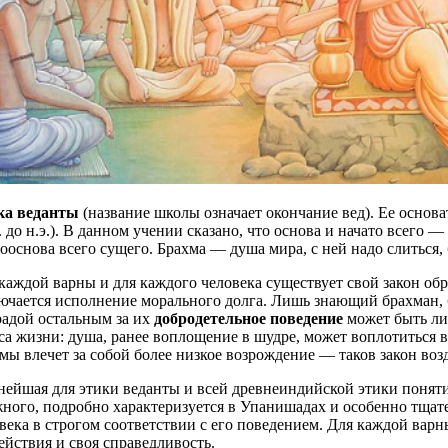
ка веданты
(название школы означает окончание вед). Ее основ
в. до н.э.). В данном учении сказано, что основа и начато всего
ооснова всего сущего. Брахма — душа мира, с ней надо слиться,
каждой варны и для каждого человека существует свой закон обр
ючается исполнение морального долга. Лишь знающий брахман, 
адой остальным за их
добродетельное поведение
может быть ли
са жизни: душа, ранее воплощение в шудре, может воплотиться 
мы влечет за собой более низкое возрождение — таков закон воз
ейшая для этики веданты и всей древнеиндийской этики поняти
ного, подробно характеризуется в Упанишадах и особенно тща
века в строгом соответствии с его поведением. Для каждой варн
ействия и своя справедливость.