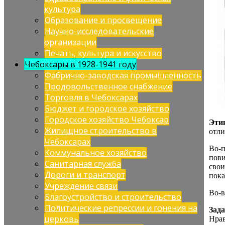
культура
Образование и просвещение
Научно-исследовательские
организации
Печать, культура и искусство
Чебоксары в 1928-1941 году
Фабрично-заводская промышленность
Продовольственное снабжение
Торговля в Чебоксарах
Бюджет и городское хозяйство
Городское хозяйство Чебоксар
Эти
Жилищное строительство в
отли
Чебоксарах
Во-п
Коммунальное хозяйство
пови
Санитарная служба
свои
Дороги и транспорт
пока
Учреждение связи
Во-в
Благоустройство и строительство
Политические репрессии и гонения на
Зада
церковь
Нра