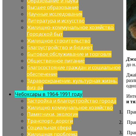
Образование и наука
Высшее образование
Научные исследования
Литература и искусство
Жилищно-коммунальное хозяйство.
Городской быт
Жилищное строительство
Благоустройство и бюджет
Бытовое обслуживание и торговля
Джа
Общественное питание
до н.
Благосостояние граждан и социальное
обеспечение
Джай
Здравоохранение, культурная жизнь,
разл
одно
физ-ра
Чебоксары в 1964-1991 году
Инте
Застройка и благоустройство города
и т
Жилищно коммунальное хозяйство
1.
Пра
Памятники, экология
Транспорт, дороги
2.
Пра
Социальная сфера
3.
Пра
Жилищная проблема