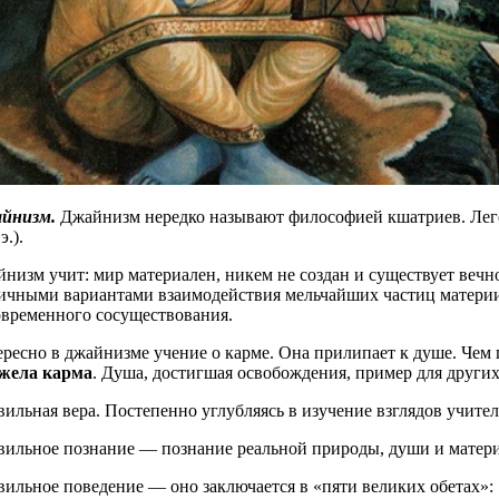
йнизм.
Джайнизм нередко называют философией кшатриев. Лег
э.).
низм учит: мир материален, никем не создан и существует веч
ичными вариантами взаимодействия мельчайших частиц материи 
временного сосуществования.
ресно в джайнизме учение о карме. Она прилипает к душе. Чем г
яжела карма
. Душа, достигшая освобождения, пример для других
вильная вера. Постепенно углубляясь в изучение взглядов учит
вильное познание — познание реальной природы, души и матери
вильное поведение — оно заключается в «пяти великих обетах»: