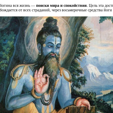
 йогина вся жизнь —
поиски мира и спокойствия
. Цель эта дос
бождается от всех страданий, через восьмеричные средства йоги