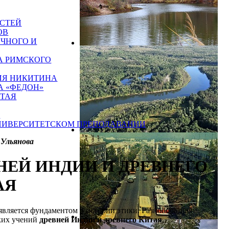
СТЕЙ
ОВ
ИЧНОГО И
А РИМСКОГО
СИЯ НИКИТИНА
А «ФЕДОН»
ИТАЯ
а
УНИВЕРСИТЕТСКОМ ПРЕПОДАВАНИИ
 Ульянова
НЕЙ ИНДИИ И ДРЕВНЕГО
АЯ
вляется фундаментом в истории этики. Разнообразная
ских учений
древней Индии и древнего Китая
.