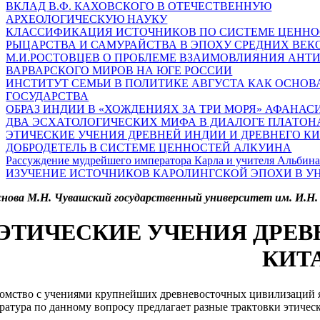
ВКЛАД В.Ф. КАХОВСКОГО В ОТЕЧЕСТВЕННУЮ
АРХЕОЛОГИЧЕСКУЮ НАУКУ
КЛАССИФИКАЦИЯ ИСТОЧНИКОВ ПО СИСТЕМЕ ЦЕННО
РЫЦАРСТВА И САМУРАЙСТВА В ЭПОХУ СРЕДНИХ ВЕК
М.И.РОСТОВЦЕВ О ПРОБЛЕМЕ ВЗАИМОВЛИЯНИЯ АНТ
ВАРВАРСКОГО МИРОВ НА ЮГЕ РОССИИ
ИНСТИТУТ СЕМЬИ В ПОЛИТИКЕ АВГУСТА КАК ОСНОВ
ГОСУДАРСТВА
ОБРАЗ ИНДИИ В «ХОЖДЕНИЯХ ЗА ТРИ МОРЯ» АФАНА
ДВА ЭСХАТОЛОГИЧЕСКИХ МИФА В ДИАЛОГЕ ПЛАТОН
ЭТИЧЕСКИЕ УЧЕНИЯ ДРЕВНЕЙ ИНДИИ И ДРЕВНЕГО К
ДОБРОДЕТЕЛЬ В СИСТЕМЕ ЦЕННОСТЕЙ АЛКУИНА
Рассуждение мудрейшего императора Карла и учителя Альбин
ИЗУЧЕНИЕ ИСТОЧНИКОВ КАРОЛИНГСКОЙ ЭПОХИ В 
снова М.Н. Чувашский государственный университет им. И.Н.
ЭТИЧЕСКИЕ УЧЕНИЯ ДРЕВ
КИТ
омство с учениями крупнейших древневосточных цивилизаций я
ратура по данному вопросу предлагает разные трактовки этиче