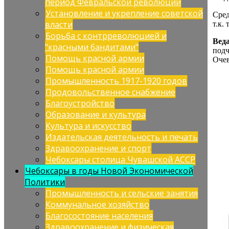
период Февральской революции
Установление и укрепление советской
Сред
власти
т.к.
Борьба с контрреволюцией и
Вед
"красными бандитами"
подч
Помощь красной армии
Очев
Помощь красной армии
Промышленность 1917-1920 годов
Продовольственное снабжение
Благоустройство
Образование и культура
Культура и искусство
Издательская деятельность и печать
Здравоохранение и спорт
Чебоксары столица Чувашской АССР
Чебоксары в годы Новой Экономической
Политики
Промышленность и сельские занятия
Коммунальное хозяйство
Благосостояние населения
Здравоохранение и физическая