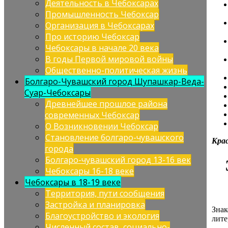
Деятельность в Чебоксарах
Промышленность Чебоксар
Организация в Чебоксарах
Про историю Чебоксар
Чебоксары в начале 20 века
В годы Первой мировой войны
Общественно-политическая жизнь
Болгаро-Чувашский город Шупашкар-Веда-
Суар-Чебоксары
Древнейшее прошлое района
современных Чебоксар
О Возникновении Чебоксар
Становление болгаро-чувашского
Кра
города
Болгаро-чувашский город 13-16 век
Чебоксары 16-18 веке
Чебоксары в 18-19 веке
Территория, пути сообщения
Застройка и планировка
Знак
Благоустройство и экология
лите
Численный состав, социально-