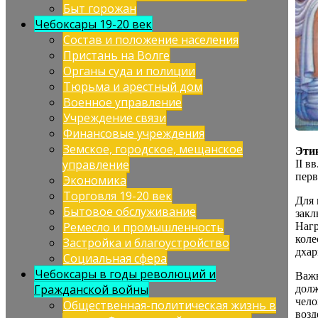
Быт горожан
Чебоксары 19-20 век
Состав и положение населения
Пристань на Волге
Органы суда и полиции
Тюрьма и арестный дом
Военное управление
Учреждение связи
Финансовые учреждения
Земское, городское, мещанское
Эти
управление
II в
перв
Экономика
Торговля 19-20 век
Для 
Бытовое обслуживание
закл
Ремесло и промышленность
Нагр
коле
Застройка и благоустройство
дхар
Социальная сфера
Чебоксары в годы революций и
Важн
Гражданской войны
долж
чело
Общественная-политическая жизнь в
возд