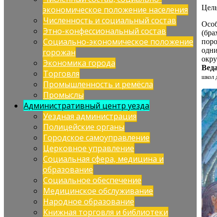
Цель
экономическое положение населения
Численность и социальный состав
Особ
Этно-конфессиональный состав
(бра
Социально-экономическое положение
поро
одни
горожан
окру
Экономика города
Вед
Торговля
школ 
Промышленность и ремёсла
Промыслы
Административный центр уезда
Уездная администрация
Полицейские органы
Городское самоуправление
Церковное управление
Социальная сфера, медицина и
образование
Социальное обеспечение
Медицинское обслуживание
Народное образование
Книжная торговля и библиотеки