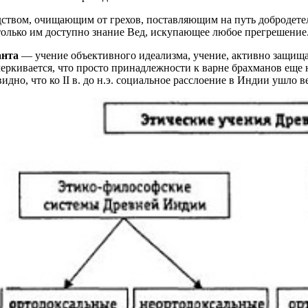
ством, очищающим от грехов, поставляющим на путь добродетел
 только им доступно знание Вед, искупающее любое прегрешение
анта
— учение объективного идеализма, учение, активно защищ
еркивается, что просто принадлежности к варне брахманов еще 
идно, что ко II в. до н.э. социальное расслоение в Индии ушло