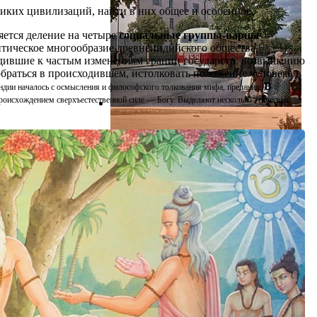
иких цивилизаций, найти в них общее и особенное.
яется деление на четыре
социальные группы-варны
итическое многообразие древнеиндийского общества,
дившие к частым изменениям границ государств, возвышению
браться в происходившем, истолковать положение человека в
В
ндии началось с осмысления и философского толкования мифа, предания.
м происхождением сверхъестественной силе — Богу. Выделяют несколько этических