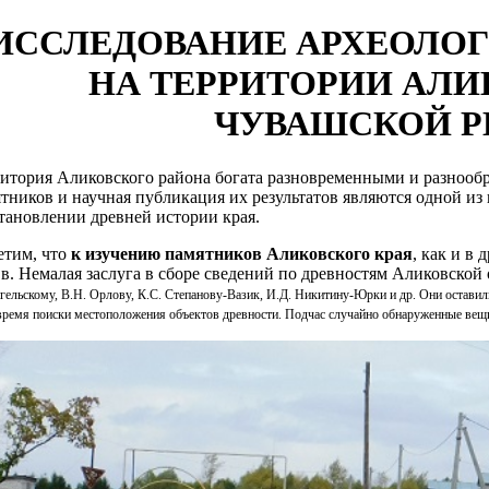
ИССЛЕДОВАНИЕ АРХЕОЛО
НА ТЕРРИТОРИИ АЛИ
ЧУВАШСКОЙ Р
итория Аликовского района богата разновременными и разнооб
тников и научная публикация их результатов являются одной из
тановлении древней истории края.
етим, что
к изучению памятников Аликовского края
, как и в
в. Немалая заслуга в сборе сведений по древностям Аликовско
гельскому, В.Н. Орлову, К.С. Степанову-Вазик, И.Д. Никитину-Юрки и др. Они оставили
время поиски местоположения объектов древности. Подчас случайно обнаруженные ве