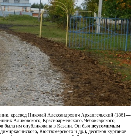
енник, краевед Николай Александрович Архангельский (1861—
нешних Аликовского, Красноармейского, Чебоксарского,
ов была им опубликована в Казани. Он был
неутомимым
имиркасинского, Кюстюмерского и др.), десятков курганов