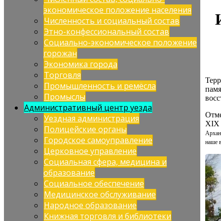
экономическое положение населения
Численность и социальный состав
Этно-конфессиональный состав
Социально-экономическое положение
горожан
Экономика города
Торговля
Терр
Промышленность и ремёсла
памя
Промыслы
восс
Административный центр уезда
Отм
Уездная администрация
XIX 
Полицейские органы
Архан
Городское самоуправление
наше 
Церковное управление
Социальная сфера, медицина и
образование
Социальное обеспечение
Медицинское обслуживание
Народное образование
Книжная торговля и библиотеки