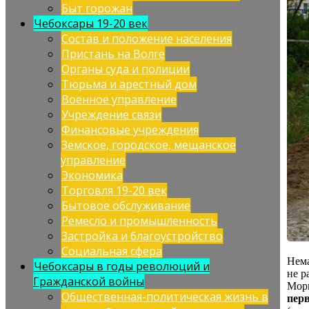
Быт горожан
Чебоксары 19-20 век
Состав и положение населения
Пристань на Волге
Органы суда и полиции
Тюрьма и арестный дом
Военное управление
Учреждение связи
Финансовые учреждения
Земское, городское, мещанское
управление
Экономика
Торговля 19-20 век
Бытовое обслуживание
Ремесло и промышленность
Застройка и благоустройство
Социальная сфера
Нема
Чебоксары в годы революций и
не р
Гражданской войны
Морг
Общественная-политическая жизнь в
пер