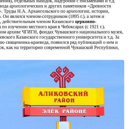
ения), отдельных находок, надгробий с письменами и т.д.
свода археологических и других памятников «Древности
. Труды Н.А. Архангельского по археологии, истории,
Он являлся членом-сотрудником (1895 г.), а затем и
е, действительным членом Казанского
церковно-
 по изучению местного края в Чебоксарах (с 1921 г.).
ном архиве ЧГИГН, фондах Чувашского национального музея,
вского Казанского государственного университета и т.д. За
ию священника-краеведа, появился ряд публикаций о нем и
ок, как на территории современной Чувашской Республики,