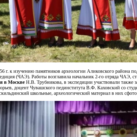
56 г. к изучению памятников археологии Аликовского района по
едиция (ЧАЭ). Работы возглавила начальник 2-го отряда ЧАЭ, 
ея в Москве
Н.В. Трубникова, в экспедиции участвовали также
орьев, доцент Чувашского пединститута В.Ф. Каховский со студ
скильдинский школьные, археологический материал в них сфото