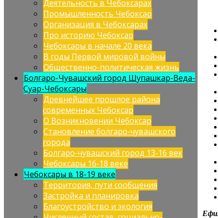
Деятельность в Чебоксарах
Промышленность Чебоксар
Организация в Чебоксарах
Про историю Чебоксар
Чебоксары в начале 20 века
В годы Первой мировой войны
Общественно-политическая жизнь
Болгаро-Чувашский город Шупашкар-Веда-
Суар-Чебоксары
Древнейшее прошлое района
современных Чебоксар
О Возникновении Чебоксар
Становление болгаро-чувашского
города
Болгаро-чувашский город 13-16 век
Чебоксары 16-18 веке
Чебоксары в 18-19 веке
Территория, пути сообщения
Застройка и планировка
Благоустройство и экология
Ефим
Численный состав, социально-