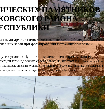
ГИЧЕСКИХ ПАМЯТНИКОВ
КОВСКОГО РАЙОНА
ЕСПУБЛИКИ
разными археологическими памятниками. Обследование этих
 главных задач при формировании источниковой базы и
 других уголках Чувашии, исследователи приступили еще в
й округи принадлежит краеведам-энтузиастам
В.К. Магницкому, Н А.
 нам первые описания курганов, могильников, поселений, городищ, что облегчает в
щи послужили открытию и тщательному изучению памятников.