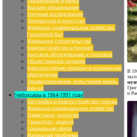
Образование и наука
Высшее образование
Научные исследования
Литература и искусство
Жилищно-коммунальное хозяйство.
Городской быт
Жилищное строительство
Благоустройство и бюджет
Бытовое обслуживание и торговля
Общественное питание
Благосостояние граждан и социальное
В 19
обеспечение
эксп
Здравоохранение, культурная жизнь,
муз
физ-ра
Григ
и Ра
Чебоксары в 1964-1991 году
Застройка и благоустройство города
Жилищно коммунальное хозяйство
Памятники, экология
Транспорт, дороги
Социальная сфера
Жилищная проблема