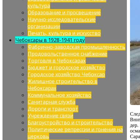
культура
Образование и просвещение
Научно-исследовательские
организации
Печать, культура и искусство
Чебоксары в 1928-1941 году
Фабрично-заводская промышленность
Продовольственное снабжение
Торговля в Чебоксарах
Бюджет и городское хозяйство
Городское хозяйство Чебоксар
Жилищное строительство в
Чебоксарах
Коммунальное хозяйство
Санитарная служба
Дороги и транспорт
След
Учреждение связи
Вним
Благоустройство и строительство
дер.
Политические репрессии и гонения на
осма
церковь
Сара