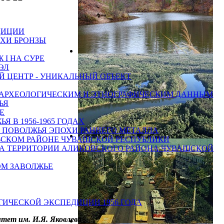
ДИЦИИ
ОХИ БРОНЗЫ
I НА СУРЕ
ЭЛ
 ЦЕНТР - УНИКАЛЬНЫЙ ОБЪЕКТ
АРХЕОЛОГИЧЕСКИМ И ЭТНОГРАФИЧЕСКИМ ДАННЫМ
ЬЯ
Е
 В 1956-1965 ГОДАХ
 ПОВОЛЖЬЯ ЭПОХИ РАННЕГО МЕТАЛЛА
ЬСКОМ РАЙОНЕ ЧУВАШСКОЙ РЕСПУБЛИКИ
А ТЕРРИТОРИИ АЛИКОВСКОГО РАЙОНА ЧУВАШСКОЙ
ОМ ЗАВОЛЖЬЕ
ИЧЕСКОЙ ЭКСПЕДИЦИИ 1956 ГОДА
тет им. И.Я. Яковлева