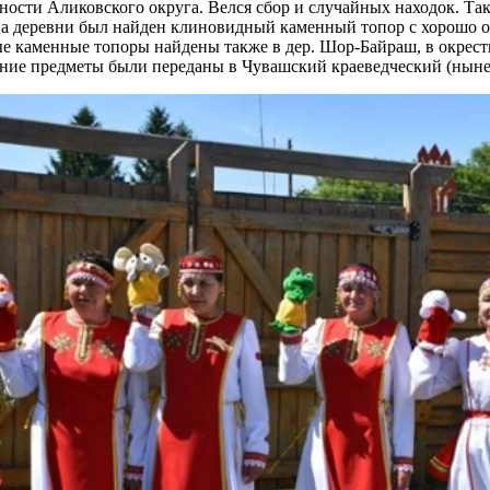
ности Аликовского округа. Велся сбор и случайных находок. Та
а деревни был найден клиновидный каменный топор с хорошо о
е каменные топоры найдены также в дер. Шор-Байраш, в окрестн
ние предметы были переданы в Чувашский краеведческий (ныне