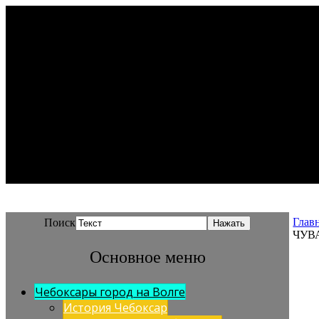
Глав
Поиск
ЧУВ
Основное меню
Чебоксары город на Волге
История Чебоксар