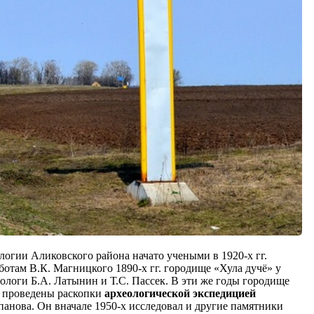
логии Аликовского района начато учеными в 1920-х гг.
отам В.К. Магницкого 1890-х гг. городище «Хула дучё» у
еологи Б.А. Латынин и Т.С. Пассек. В эти же годы городище
е проведены раскопки
археологической экспедицией
панова. Он вначале 1950-х исследовал и другие памятники