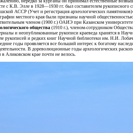
ожалению, нередко за курганы он принимал естественные возвыш
те с К.В. Элле в 1928—1930 гг. был составителем рукописного 
шской АССР (Учет и регистрация археологических памятников)»
графии местного края были признаны научной общественностью. 
твительным членом (1900 г.) ОАИЭ при Казанском университет
еологического общества
(1910 г.), членом-сотрудником Общества
риалы и неопубликованные рукописи краеведа хранятся в Науч
ле рукописей и редких книг Научной библиотеки им. Н.И. Лобаче
едние годы проявляется все больший интерес к богатому наслед
деятельности. В дореволюционные годы археологических раскоп
и в Аликовском крае почти не велось.