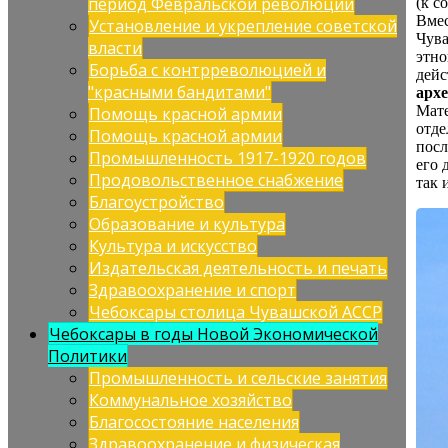
период Февральской революции
(к с
Вмес
Установление и укрепление советской
Чува
власти
этно
Борьба с контрреволюцией и
дейс
"красными бандитами"
арх
Мате
Помощь красной армии
отде
Помощь красной армии
посл
Промышленность 1917-1920 годов
его 
Продовольственное снабжение
так 
Благоустройство
Образование и культура
Культура и искусство
Издательская деятельность и печать
Здравоохранение и спорт
Чебоксары столица Чувашской АССР
Чебоксары в годы Новой Экономической
Политики
Промышленность и сельские занятия
Коммунальное хозяйство
Благосостояние населения
Здравоохранение и физическая