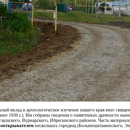
лый вклад в археологическое изучение нашего края внес свящ
анее 1930 г.). Им собраны сведения о памятниках древности ны
аушского, Вурнарского, Ибресинского районов. Часть материал
вооткрывателем
нескольких городищ (Болыиешатьминского, Энд