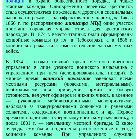
полиции
в охране общественного порядка, а также
этапные команды. Одновременно перевозка арестантов
стала осуществляться по железным дорогам в специальных
вагонах, по рекам — на зафрахтованных пароходах. Так, в
1866 г. по распоряжению
министра МВД
один участок
пристани городская управа отвела для арестантских
пароходов. В 1874 г. вместо этапных были сформированы
конвойные команды (в т.ч. в Чебоксарах), а в 1886 г.
конвойная стража стала самостоятельной частью местных
войск.
В 1874 г. создан низший орган местного военного
управления в лице уездного воинского начальника с
управлением при нем (делопроизводитель, писари). В
мирное время
воинский начальник
заведовал всеми
местными ресурсами (людскими, материальными),
необходимыми для приведения армии в боевую
готовность, вел учет офицеров и нижних чинов, в военное
— руководил мобилизационными мероприятиями,
наблюдал за эвакуированными больными и ранеными
солдатами, содержанием военнопленных и др. Первое
время он подчинялся губернскому воинскому начальнику, а
после 1881 г. — начальнику местной бригады. В свою
очередь, ему были подчинены расположенные в уезде
воинские команды. При управлениях служили