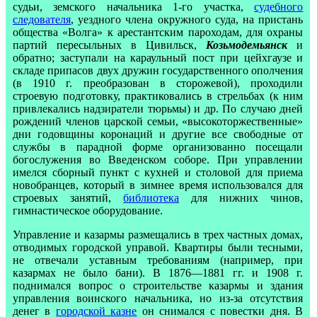
судьи, земского начальника 1-го участка,
судебного
следователя
, уездного члена окружного суда, на пристань
общества «Волга» к арестантским пароходам, для охраны
партий пересыльных в Цивильск,
Козьмодемьянск
и
обратно; заступали на караульный пост при цейхгаузе и
складе припасов двух дружин государственного ополчения
(в 1910 г. преобразован в сторожевой), проходили
строевую подготовку, практиковались в стрельбах (к ним
привлекались надзиратели тюрьмы) и др. По случаю дней
рождений членов царской семьи, «высокоторжественные»
дни годовщины коронаций и другие все свободные от
службы в парадной форме организованно посещали
богослужения во Введенском соборе. При управлении
имелся сборный пункт с кухней и столовой для приема
новобранцев, который в зимнее время использовался для
строевых занятий,
библиотека
для нижних чинов,
гимнастическое оборудование.
Управление и казармы размещались в трех частных домах,
отводимых городской управой. Квартиры были тесными,
не отвечали уставным требованиям (например, при
казармах не было бани). В 1876—1881 гг. и 1908 г.
поднимался вопрос о строительстве казармы и здания
управления воинского начальника, но из-за отсутствия
денег в
городской казне
он снимался с повестки дня. В