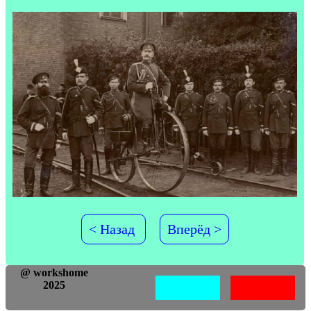
< Назад
Вперёд >
@ workshome
2025