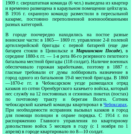
1909 г. сверхштатная команда (6 чел.) выведена из квартир
и временно размещена в караульном помещении цейхгауза.
В 1916 г. охранную команду разместили в пересыльной
казарме, постоянно переполненной военнообязанными
разных категорий.
В городе поочередно находились на постое разные
воинские части: в 1865— 1869 гг. управление 2-й полевой
артиллерийской бригады с первой батареей (еще две
батареи стояли в Цивильске и
Мариинском Посаде
), в
середине 1880-х гг. — 1-я рота 86-го резервного пехотного
батальона местной бригады (118 солдат). Наличие военных
обеспечивало горожан заработками, поэтому в 1887 г.
гласные требовали от думы лоббировать назначение в
город одного из батальонов 19-й местной бригады. В 1860
—1870-е гг. в Чебоксарском уезде размещался отряд
казаков из сотни Оренбургского казачьего войска, который
нес службу на 12 постоянных и сезонных пикетах (постах)
по почтовому тракту и берегам Волги. Сотник
чебоксарской казачьей команды квартировал в
Чебоксарах
.
При необходимости исправник вызывал казаков в город
для помощи полиции в охране порядка. С 1914 г. по
распоряжению Главного управления по квартирному
довольствию войск 5 месяцев в году (с 1 ноября по 1
апреля) в городе квартировало по 8—10 солдат.