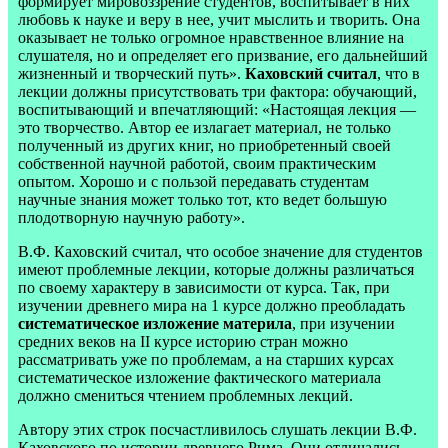
формирует мировоззрение студентов, воспитывает в них
любовь к науке и веру в нее, учит мыслить и творить. Она
оказывает не только огромное нравственное влияние на
слушателя, но и определяет его призвание, его дальнейший
жизненный и творческий путь».
Каховский считал
, что в
лекции должны присутствовать три фактора: обучающий,
воспитывающий и впечатляющий: «Настоящая лекция —
это творчество. Автор ее излагает материал, не только
полученный из других книг, но приобретенный своей
собственной научной работой, своим практическим
опытом. Хорошо и с пользой передавать студентам
научные знания может только тот, кто ведет большую
плодотворную научную работу».
В.Ф. Каховский считал, что особое значение для студентов
имеют проблемные лекции, которые должны различаться
по своему характеру в зависимости от курса. Так, при
изучении древнего мира на 1 курсе должно преобладать
систематическое изложение материла
, при изучении
средних веков на II курсе историю стран можно
рассматривать уже по проблемам, а на старших курсах
систематическое изложение фактического материала
должно смениться чтением проблемных лекций.
Автору этих строк посчастливилось слушать лекции В.Ф.
Каховского по истории древнего Рима. Они отличались