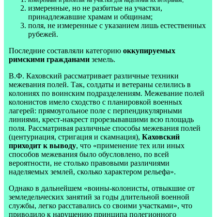
измеренные, но не разбитые на участки,
принадлежавшие храмам и общинам;
поля, не измеренные с указанием лишь естественных
рубежей.
Последние составляли категорию
оккупируемых
римскими гражданами
земель.
В.Ф. Каховский рассматривает различные техники
межевания полей. Так, солдаты и ветераны селились в
колониях по воинским подразделениям. Межевание полей
колонистов имело сходство с планировкой военных
лагерей: прямоугольное поле с перпендикулярными
линиями, крест-накрест прорезывавшими всю площадь
поля. Рассматривая различные способы межевания полей
(центуриация, стригация и скамнация),
Каховский
приходит к выводу
, что «применение тех или иных
способов межевания было обусловлено, по всей
вероятности, не столько правовыми различиями
наделяемых землей, сколько характером рельефа».
Однако в дальнейшем «воины-колонисты, отвыкшие от
земледельческих занятий за годы длительной военной
службы, легко расставались со своими участками», что
приводило к нарушению принципа полегионного