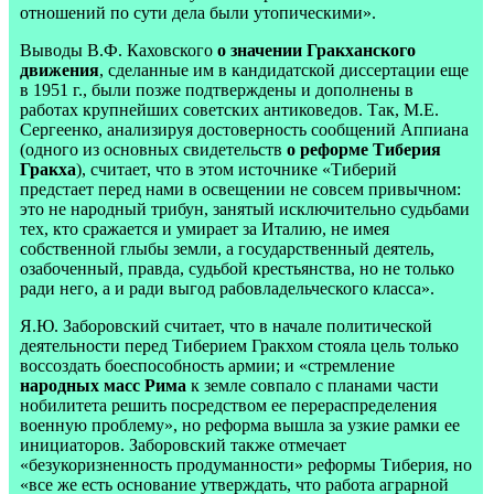
отношений по сути дела были утопическими».
Выводы В.Ф. Каховского
о значении Гракханского
движения
, сделанные им в кандидатской диссертации еще
в 1951 г., были позже подтверждены и дополнены в
работах крупнейших советских антиковедов. Так, М.Е.
Сергеенко, анализируя достоверность сообщений Аппиана
(одного из основных свидетельств
о реформе Тиберия
Гракха
), считает, что в этом источнике «Тиберий
предстает перед нами в освещении не совсем привычном:
это не народный трибун, занятый исключительно судьбами
тех, кто сражается и умирает за Италию, не имея
собственной глыбы земли, а государственный деятель,
озабоченный, правда, судьбой крестьянства, но не только
ради него, а и ради выгод рабовладельческого класса».
Я.Ю. Заборовский считает, что в начале политической
деятельности перед Тиберием Гракхом стояла цель только
воссоздать боеспособность армии; и «стремление
народных масс Рима
к земле совпало с планами части
нобилитета решить посредством ее перераспределения
военную проблему», но реформа вышла за узкие рамки ее
инициаторов. Заборовский также отмечает
«безукоризненность продуманности» реформы Тиберия, но
«все же есть основание утверждать, что работа аграрной