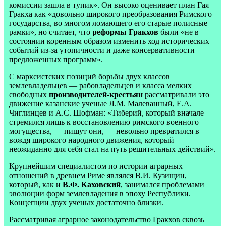
комиссии зашла в тупик». Он высоко оценивает план Гая
Гракха как «довольно широкого преобразования Римского
государства, во многом ломающего его старые полисные
рамки», но считает, что
реформы Гракхов
были «не в
состоянии коренным образом изменить ход исторических
событий из-за утопичности и даже консервативности
предложенных программ».
С марксистских позиций борьбы двух классов
землевладельцев — рабовладельцев и класса мелких
свободных
производителей-крестьян
рассматривали это
движение казанские ученые Л.М. Малеванный, Е.А.
Чиглинцев и А.С. Шофман: «Тиберий, который вначале
стремился лишь к восстановлению римского военного
могущества, — пишут они, — невольно превратился в
вождя широкого народного движения, который
неожиданно для себя стал на путь решительных действий».
Крупнейшим специалистом по истории аграрных
отношений в древнем Риме являлся В.И. Кузищин,
который, как и
В.Ф. Каховский
, занимался проблемами
эволюции форм землевладения в эпоху Республики.
Концепции двух ученых достаточно близки.
Рассматривая аграрное законодательство Гракхов сквозь