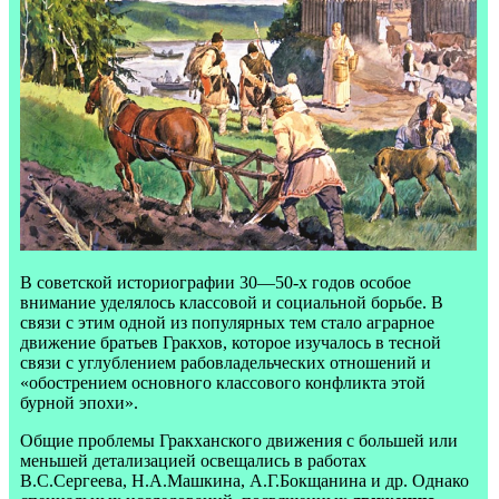
В советской историографии 30—50-х годов особое
внимание уделялось классовой и социальной борьбе. В
связи с этим одной из популярных тем стало аграрное
движение братьев Гракхов, которое изучалось в тесной
связи с углублением рабовладельческих отношений и
«обострением основного классового конфликта этой
бурной эпохи».
Общие проблемы Гракханского движения с большей или
меньшей детализацией освещались в работах
В.С.Сергеева, Н.А.Машкина, А.Г.Бокщанина и др. Однако