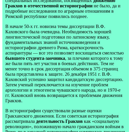
специальных исследований, посвященных
движению
Гракхов в отечественной историографии
не было, да и
подробные исследования по аграрным отношениям в
Римской республике появились позднее.
В начале 50-х гг. новизна темы диссертации В.Ф.
Каховского была очевидна. Необходимость хорошей
лингвистической подготовки по латинскому языку,
фундаментальных знаний источниковедения и
историографии древнего Рима, краткосрочность
аспирантуры — все это позволяет восхищаться смелостью
бывшего студента-заочника
, за плечами которого к тому
же были пять лет участия в боевых действиях. Тем не
менее точно в срок диссертация объемом в 375 страниц
была представлена к защите. 26 декабря 1951 г. В.Ф.
Каховский успешно защитил кандидатскую диссертацию.
Затем ученый переключается на изучение проблем
археологии и этногенеза чувашского народа, но и 1970-е
гг. Каховский вновь возвращается к проблемам движения
Гракхов.
В историографии существовали разные оценки
Гракханского движения. Если советская историография
рассматривала
деятельность Гракхов
как «социальную
революцию», положившую начало гражданским войнам в
Риме, то в западной историографии намерилась тенденция