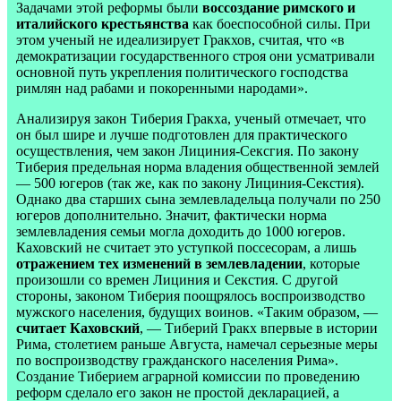
Задачами этой реформы были
воссоздание римского и
италийского крестьянства
как боеспособной силы. При
этом ученый не идеализирует Гракхов, считая, что «в
демократизации государственного строя они усматривали
основной путь укрепления политического господства
римлян над рабами и покоренными народами».
Анализируя закон Тиберия Гракха, ученый отмечает, что
он был шире и лучше подготовлен для практического
осуществления, чем закон Лициния-Сексгия. По закону
Тиберия предельная норма владения общественной землей
— 500 югеров (так же, как по закону Лициния-Секстия).
Однако два старших сына землевладельца получали по 250
югеров дополнительно. Значит, фактически норма
землевладения семьи могла доходить до 1000 югеров.
Каховский не считает это уступкой поссесорам, а лишь
отражением тех изменений в землевладении
, которые
произошли со времен Лициния и Секстия. С другой
стороны, законом Тиберия поощрялось воспроизводство
мужского населения, будущих воинов. «Таким образом, —
считает Каховский
, — Тиберий Гракх впервые в истории
Рима, столетием раньше Августа, намечал серьезные меры
по воспроизводству гражданского населения Рима».
Создание Тиберием аграрной комиссии по проведению
реформ сделало его закон не простой декларацией, а