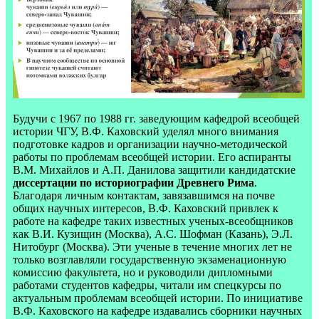
Будучи с 1967 по 1988 гг. заведующим кафедрой всеобщей
истории ЧГУ, В.Ф. Каховский уделял много внимания
подготовке кадров и организации научно-методической
работы по проблемам всеобщей истории. Его аспиранты
В.М. Михайлов и А.П. Данилова защитили кандидатские
диссертации по историографии Древнего Рима
.
Благодаря личным контактам, завязавшимся на почве
общих научных интересов, В.Ф. Каховский привлек к
работе на кафедре таких известных ученых-всеобщников
как В.И. Кузищин (Москва), A.С. Шофман (Казань), Э.Л.
Нитобург (Москва). Эти ученые в течение многих лет не
только возглавляли государственную экзаменационную
комиссию факультета, но и руководили дипломными
работами студентов кафедры, читали им спецкурсы по
актуальным проблемам всеобщей истории. По инициативе
B.Ф. Каховского на кафедре издавались сборники научных