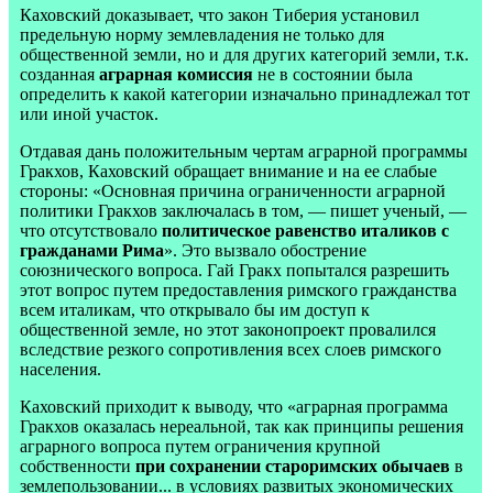
Каховский доказывает, что закон Тиберия установил
предельную норму землевладения не только для
общественной земли, но и для других категорий земли, т.к.
созданная
аграрная комиссия
не в состоянии была
определить к какой категории изначально принадлежал тот
или иной участок.
Отдавая дань положительным чертам аграрной программы
Гракхов, Каховский обращает внимание и на ее слабые
стороны: «Основная причина ограниченности аграрной
политики Гракхов заключалась в том, — пишет ученый, —
что отсутствовало
политическое равенство италиков с
гражданами Рима
». Это вызвало обострение
союзнического вопроса. Гай Гракх попытался разрешить
этот вопрос путем предоставления римского гражданства
всем италикам, что открывало бы им доступ к
общественной земле, но этот законопроект провалился
вследствие резкого сопротивления всех слоев римского
населения.
Каховский приходит к выводу, что «аграрная программа
Гракхов оказалась нереальной, так как принципы решения
аграрного вопроса путем ограничения крупной
собственности
при сохранении староримских обычаев
в
землепользовании... в условиях развитых экономических