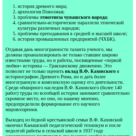
история древнего мира;
археология Поволжья;
проблемы
этногенеза чувашского народа
;
сравнительно-исторические параллели этнической
культуры различных народов;
проблемы преподавания в средней и высшей школе;
история промышленных предприятий (ЧХБК).
Отдавая дань многогранности таланта ученого, мы
должны проанализировать не только ставшие широко
известными труды, но н работы, посвященные «первой
любви» историка — Гракханскому движению. Это
позволит не только оценить
вклад В.Ф. Каховского
в
историографию Древнего Рима, но и дать более
многогранную и комплексную оценку его деятельности.
Среди обширного наследия В.Ф. Каховского (более 140
работ) труды по всеобщей истории занимают сравнительно
скромное место, но они, по нашему мнению,
предопределили формирование его научного
мировоззрения.
Выходец из бедной крестьянской семьи В.Ф. Каховский
окончил Канашский педагогический техникум и после
недолгой работы в сельской школе в 1937 году