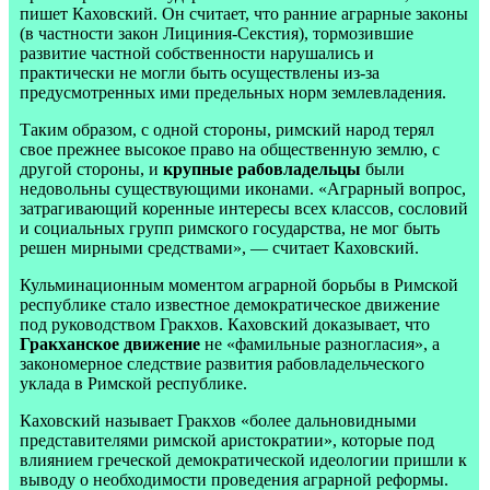
пишет Каховский. Он считает, что ранние аграрные законы
(в частности закон Лициния-Секстия), тормозившие
развитие частной собственности нарушались и
практически не могли быть осуществлены из-за
предусмотренных ими предельных норм землевладения.
Таким образом, с одной стороны, римский народ терял
свое прежнее высокое право на общественную землю, с
другой стороны, и
крупные рабовладельцы
были
недовольны существующими иконами. «Аграрный вопрос,
затрагивающий коренные интересы всех классов, сословий
и социальных групп римского государства, не мог быть
решен мирными средствами», — считает Каховский.
Кульминационным моментом аграрной борьбы в Римской
республике стало известное демократическое движение
под руководством Гракхов. Каховский доказывает, что
Гракханское движение
не «фамильные разногласия», а
закономерное следствие развития рабовладельческого
уклада в Римской республике.
Каховский называет Гракхов «более дальновидными
представителями римской аристократии», которые под
влиянием греческой демократической идеологии пришли к
выводу о необходимости проведения аграрной реформы.