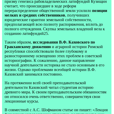
призму генезиса рабовладельческих латифундий Кузищин
считает, что происшедшее в ходе реформ
перераспределение общественной земли усилило
позиции
мелких и средних собственников
, получивших
юридические гарантии земельной собственности,
предполагающей всю полноту распоряжения, вплоть до
полного отчуждения. Скупка земельных владений вела к
созданию латифундий25.
Таким образом,
исследования В.Ф. Каховского по
Гракханскому движению
и аграрной истории Римской
республики способствовали более глубокому и
разностороннему освещению этих проблем в советской
историографии. К сожалению, данное направление
научной деятельности историка не стало основным в его
жизни. Однако проблемами всеобщей истории В.Ф.
Каховский занимался постоянно.
На протяжении всей своей преподавательской
деятельности Каховский читал студентам историю
древнего мира. К своим преподавательским обязанностям
он относился очень ответственно, совершенствуя свои
лекционные курсы.
В совместной с А.С. Шофманом статье он пишет: «Лекция