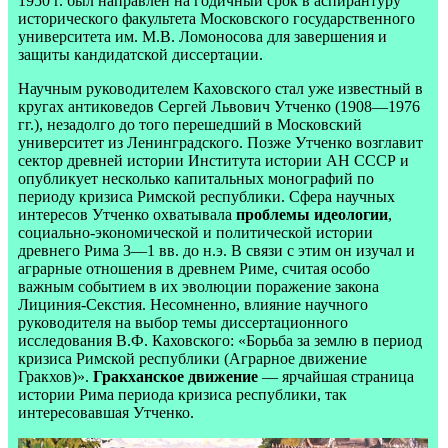
1950 г. был направлен на годичный срок в аспирантуру
исторического факультета Московского государственного
университета им. М.В. Ломоносова для завершения и
защиты кандидатской диссертации.
Научным руководителем Каховского стал уже известный в
кругах антиковедов Сергей Львович Утченко (1908—1976
гг.), незадолго до того перешедший в Московский
университет из Ленинградского. Позже Утченко возглавит
сектор древней истории Института истории АН СССР и
опубликует несколько капитальных монографий по
периоду кризиса Римской республики. Сфера научных
интересов Утченко охватывала
проблемы идеологии
,
социально-экономической и политической истории
древнего Рима 3—1 вв. до н.э. В связи с этим он изучал и
аграрные отношения в древнем Риме, считая особо
важным событием в их эволюции поражение закона
Лициния-Секстия. Несомненно, влияние научного
руководителя на выбор темы диссертационного
исследования В.Ф. Каховского: «Борьба за землю в период
кризиса Римской республики (Аграрное движение
Гракхов)».
Гракханское движение
— ярчайшая страница
истории Рима периода кризиса республики, так
интересовавшая Утченко.