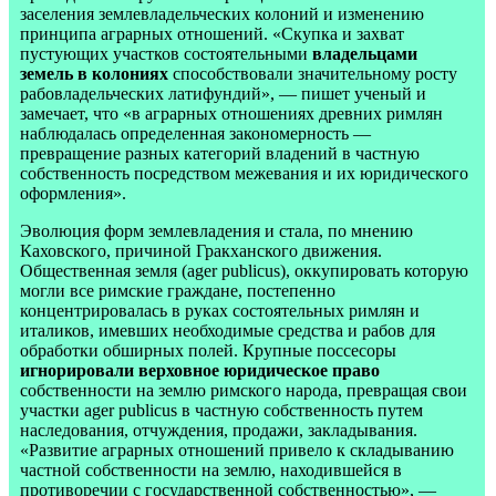
заселения землевладельческих колоний и изменению
принципа аграрных отношений. «Скупка и захват
пустующих участков состоятельными
владельцами
земель в колониях
способствовали значительному росту
рабовладельческих латифундий», — пишет ученый и
замечает, что «в аграрных отношениях древних римлян
наблюдалась определенная закономерность —
превращение разных категорий владений в частную
собственность посредством межевания и их юридического
оформления».
Эволюция форм землевладения и стала, по мнению
Каховского, причиной Гракханского движения.
Общественная земля (ager publicus), оккупировать которую
могли все римские граждане, постепенно
концентрировалась в руках состоятельных римлян и
италиков, имевших необходимые средства и рабов для
обработки обширных полей. Крупные поссесоры
игнорировали верховное юридическое право
собственности на землю римского народа, превращая свои
участки ager publicus в частную собственность путем
наследования, отчуждения, продажи, закладывания.
«Развитие аграрных отношений привело к складыванию
частной собственности на землю, находившейся в
противоречии с государственной собственностью», —