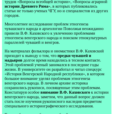
трудов «Вопросы всеобщей истории», «Вопросы аграрной
истории Древнего Рима
», в которых публиковались
статьи не только ученых ЧГУ, но и специалистов из других
городов.
Многолетнее исследование проблем этногенеза
чувашского народа и археологии Поволжья неожиданно
привели В.Ф. Каховского к увлечению проблемами
этногенеза венгерского народа и поиском этнокультурных
параллелей чувашей и венгров.
На материалах фольклора и ономастики В.Ф. Каховский
приходит к выводу о том, что
предки чувашей и
мадьяров
долгое время находились в тесном контакте.
Этой проблемой ученый занимался в последние годы
жизни. В университете он разработал и читал спецкурс
«История Венгерской Народной республики», в котором
большое внимание уделял проблемам этногенеза
венгерского народа. В личном архиве историка
сохранились рукописи, посвященные этим проблемам.
Констатируя особое
внимание В.Ф. Каховского
к истории
венгерского народа, заметим, что данный вопрос должен
стать после изучения рукописного наследия предметом
специального историографического исследования.