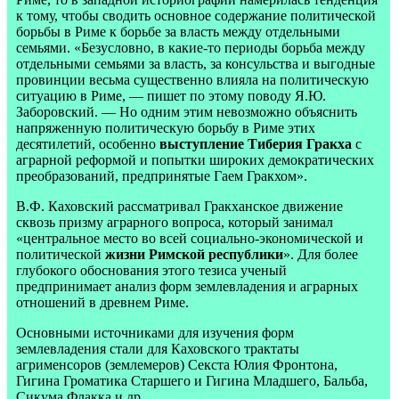
к тому, чтобы сводить основное содержание политической
борьбы в Риме к борьбе за власть между отдельными
семьями. «Безусловно, в какие-то периоды борьба между
отдельными семьями за власть, за консульства и выгодные
провинции весьма существенно влияла на политическую
ситуацию в Риме, — пишет по этому поводу Я.Ю.
Заборовский. — Но одним этим невозможно объяснить
напряженную политическую борьбу в Риме этих
десятилетий, особенно
выступление Тиберия Гракха
с
аграрной реформой и попытки широких демократических
преобразований, предпринятые Гаем Гракхом».
В.Ф. Каховский рассматривал Гракханское движение
сквозь призму аграрного вопроса, который занимал
«центральное место во всей социально-экономической и
политической
жизни Римской республики
». Для более
глубокого обоснования этого тезиса ученый
предпринимает анализ форм землевладения и аграрных
отношений в древнем Риме.
Основными источниками для изучения форм
землевладения стали для Каховского трактаты
агрименсоров (землемеров) Секста Юлия Фронтона,
Гигина Громатика Старшего и Гигина Младшего, Бальба,
Сикума Флакка и др.