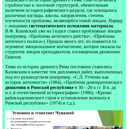
стройностью и логичной структурой, обязательным
наличием историографического раздела, где освещались
различные взгляды, школы, направления, степень
изученности проблемы, являющейся темой лекции. Наряду
с лекциями
систематического изложения материала
,
В.Ф. Каховский уже на I курсе ставил проблемные лекции
(например, «Проблема античного рабства», «Проблема
античного полиса»). Прошло много лет, но помнится то
огромное эмоциональное впечатление, которое оказала на
студентов лекция преподавателя, посвященная движению
Гракхов.
Темы из истории древнего Рима постоянно ставились
Каховским в качестве тем дипломных работ, выполненных
под его руководством (например, «С.Л. Утченко как
историк античности» (1984), «Проблема демократического
движения в Римской республике
в 30—20-х гг. II в. до
н.э. в отечественной историографии» (1986), «Кризис
рабовладельческого строя и установление колоната в
Римской республике» (1974) и т.д.).