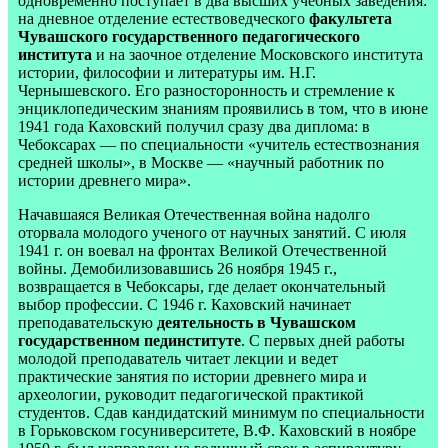
одновременно поступает в два высших учебных заведения:
на дневное отделение естествоведческого
факультета
Чувашского государственного педагогического
института
и на заочное отделение Московского института
истории, философии и литературы им. Н.Г.
Чернышевского. Его разносторонность и стремление к
энциклопедическим знаниям проявились в том, что в июне
1941 года Каховский получил сразу два диплома: в
Чебоксарах — по специальности «учитель естествознания
средней школы», в Москве — «научный работник по
истории древнего мира».
Начавшаяся Великая Отечественная война надолго
оторвала молодого ученого от научных занятий. С июля
1941 г. он воевал на фронтах Великой Отечественной
войны. Демобилизовавшись 26 ноября 1945 г.,
возвращается в Чебоксары, где делает окончательный
выбор профессии. С 1946 г. Каховский начинает
преподавательскую
деятельность в Чувашском
государственном пединституте
. С первых дней работы
молодой преподаватель читает лекции и ведет
практические занятия по истории древнего мира и
археологии, руководит педагогической практикой
студентов. Сдав кандидатский минимум по специальности
в Горьковском госуниверситете, В.Ф. Каховский в ноябре