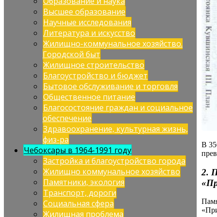
Образование и наука
Высшее образование
Научные исследования
Литература и искусство
Жилищно-коммунальное хозяйство.
Городской быт
Жилищное строительство
Благоустройство и бюджет
Бытовое обслуживание и торговля
Общественное питание
Благосостояние граждан и социальное
обеспечение
Здравоохранение, культурная жизнь,
физ-ра
В 35
Чебоксары в 1964-1991 году
прев
Застройка и благоустройство города
Жилищно коммунальное хозяйство
2. 
Памятники, экология
«Пр
Транспорт, дороги
Пам
Социальная сфера
«При
Жилищная проблема