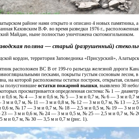
атырском районе нами открыто и описано 4 новых памятника, а 
анная Каховским В.Ф. во время разведки 1976 г., расположенна
кий Майдан, ныне полностью уничтожена скотомогильником.
Заводская поляна — старый (разрушенный) стекольн
дской кордон, территория Заповедника «Присурский», Алатырск
тник расположен ВС В от 199-го разъезда железной дороги Ка
виогляциальными песками, покрыты густым сосновым лесом, в
на, на которой расположены остатки построек, открытая, сильно
ны полусгнившие
остатки пожарной вышки
, выявлено 30 небо
 которых просматривается определенная система: № 1 — диаметр 
м и 0,6 м, № 4 — 3 м и 0,6 м, № 5 — 3 м и 0,7 м, № 6 — 3 м и 0,7 
 3 м и 0,7 м, № 11 — 3 м и 0,8 м, № 12 — 3 м и 0,7 м, № 13 — 2,5
и 0,6 м, № 17 — 3 м и 0,7 м, № 18 — 2,5 м и 0,5 м, № 19 — 3 м и 
 23 — 3 м и 0,6 м, № 24 — 3 м и 0,5 м, № 25 — 2,5 м и 0,7 м, № 2
5 м и 0,7 м, № 30 — 3,5 м и 0,7 м (рис. 1).