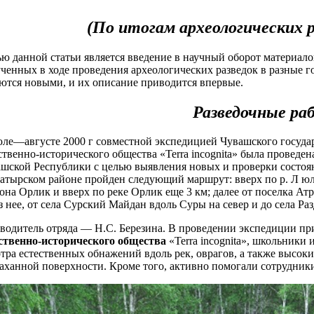
(По итогам археологических р
ю данной статьи является введение в научный оборот материал
ченных в ходе проведения археологических разведок в разные 
ются новыми, и их описание приводится впервые.
Разведочные раб
ле—августе 2000 г совместной экспедицией Чувашского госуда
ственно-исторического общества «Terra incognita» была проведе
шской Республики с целью выявления новых и проверки состоя
атырском районе пройден следующий маршрут: вверх по р. Л юл
она Орлик и вверх по реке Орлик еще 3 км; далее от поселка Ат
з нее, от села Сурский Майдан вдоль Суры на север и до села Ра
водитель отряда — Н.С. Березина. В проведении экспедиции пр
ественно-исторического общества
«Terra incognita», школьники
тра естественных обнажений вдоль рек, оврагов, а также высо
аханной поверхности. Кроме того, активно помогали сотрудник