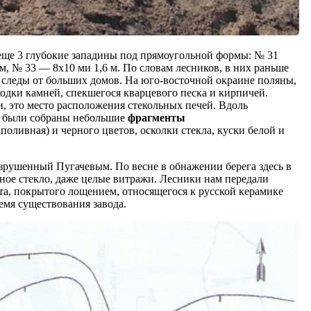
еще 3 глубокие западины под прямоугольной формы: № 31
 м, № 33 — 8x10 ми 1,6 м. По словам лесников, в них раньше
о следы от больших домов. На юго-восточной окраине поляны,
одки камней, спекшегося кварцевого песка и кирпичей.
и, это место расположения стекольных печей. Вдоль
й были собраны небольшие
фрагменты
 поливная) и черного цветов, осколки стекла, куски белой и
азрушенный Пугачевым. По весне в обнажении берега здесь в
тное стекло, даже целые витражи. Лесники нам передали
, покрытого лощением, относящегося к русской керамике
мя существования завода.