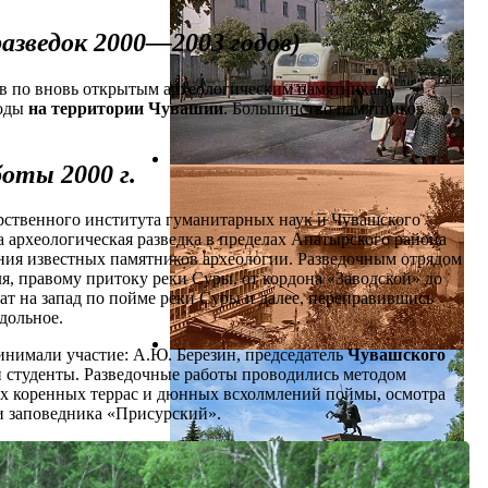
азведок 2000—2003 годов)
ов по вновь открытым археологическим памятникам,
годы
на территории Чувашии
. Большинство памятников
оты 2000 г.
рственного института гуманитарных наук и Чувашского
на археологическая разведка в пределах Апатырского района
ния известных памятников археологии. Разведочным отрядом
я, правому притоку реки Суры, от кордона «Заводской» до
рат на запад по пойме реки Суры и далее, переправившись
здольное.
инимали участие: А.Ю. Березин, председатель
Чувашского
 и студенты. Разведочные работы проводились методом
ких коренных террас и дюнных всхолмлений поймы, осмотра
и заповедника «Присурский».