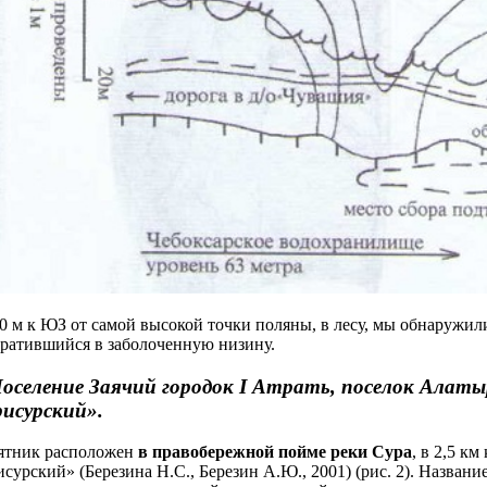
0 м к ЮЗ от самой высокой точки поляны, в лесу, мы обнаружи
ратившийся в заболоченную низину.
Поселение Заячий городок I Атрать, поселок Алаты
исурский».
ятник расположен
в правобережной пойме реки Сура
, в 2,5 км
сурский» (Березина Н.С., Березин А.Ю., 2001) (рис. 2). Назван