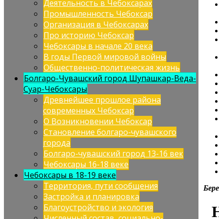
Деятельность в Чебоксарах
Промышленность Чебоксар
Организация в Чебоксарах
Про историю Чебоксар
Чебоксары в начале 20 века
В годы Первой мировой войны
Общественно-политическая жизнь
Болгаро-Чувашский город Шупашкар-Веда-
Суар-Чебоксары
Древнейшее прошлое района
современных Чебоксар
О Возникновении Чебоксар
Становление болгаро-чувашского
города
Болгаро-чувашский город 13-16 век
Чебоксары 16-18 веке
Чебоксары в 18-19 веке
Территория, пути сообщения
Бер
Застройка и планировка
Благоустройство и экология
Численный состав, социально-