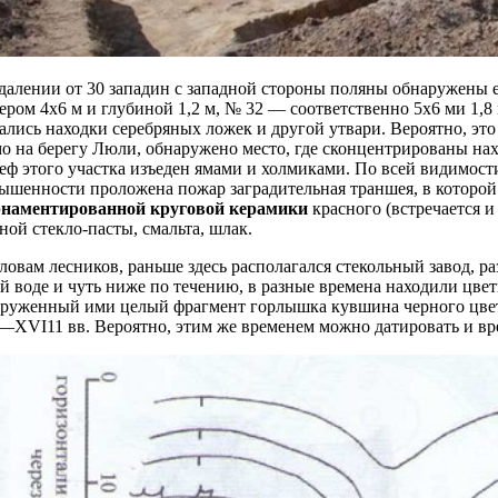
далении от 30 западин с западной стороны поляны обнаружены 
ером 4x6 м и глубиной 1,2 м, № 32 — соответственно 5x6 ми 1,8
ались находки серебряных ложек и другой утвари. Вероятно, эт
о на берегу Люли, обнаружено место, где сконцентрированы нах
еф этого участка изъеден ямами и холмиками. По всей видимост
ышенности проложена пожар заградительная траншея, в которо
рнаментированной круговой керамики
красного (встречается и
ной стекло-пасты, смальта, шлак.
ловам лесников, раньше здесь располагался стекольный завод, р
й воде и чуть ниже по течению, в разные времена находили цве
руженный ими целый фрагмент горлышка кувшина черного цвета
XVI11 вв. Вероятно, этим же временем можно датировать и вре