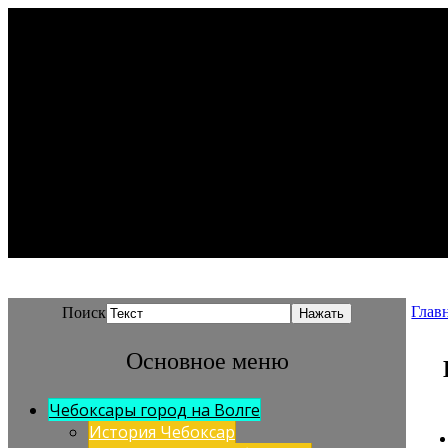
Глав
Поиск
Основное меню
Чебоксары город на Волге
История Чебоксар