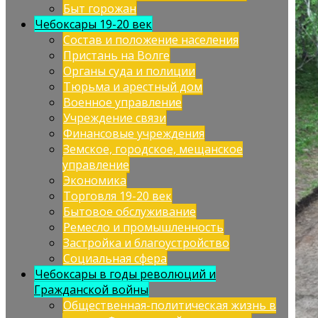
Быт горожан
Чебоксары 19-20 век
Состав и положение населения
Пристань на Волге
Органы суда и полиции
Тюрьма и арестный дом
Военное управление
Учреждение связи
Финансовые учреждения
Земское, городское, мещанское
управление
Экономика
Торговля 19-20 век
Бытовое обслуживание
Ремесло и промышленность
Застройка и благоустройство
Социальная сфера
Чебоксары в годы революций и
Гражданской войны
Общественная-политическая жизнь в