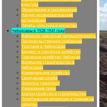
культура
Образование и просвещение
Научно-исследовательские
организации
Печать, культура и искусство
Чебоксары в 1928-1941 году
Фабрично-заводская промышленность
Продовольственное снабжение
Торговля в Чебоксарах
Бюджет и городское хозяйство
Городское хозяйство Чебоксар
Жилищное строительство в
Чебоксарах
Коммунальное хозяйство
Санитарная служба
Дороги и транспорт
Учреждение связи
Благоустройство и строительство
Политические репрессии и гонения на
церковь