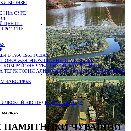
ОХИ БРОНЗЫ
I НА СУРЕ
ЭЛ
 ЦЕНТР -
Я РОССИИ
ЬЯ
Е
 В 1956-1965 ГОДАХ
 ПОВОЛЖЬЯ ЭПОХИ РАННЕГО МЕТАЛЛА
ЬСКОМ РАЙОНЕ ЧУВАШСКОЙ РЕСПУБЛИКИ
А ТЕРРИТОРИИ АЛИКОВСКОГО РАЙОНА ЧУВАШСКОЙ
ОМ ЗАВОЛЖЬЕ
ИЧЕСКОЙ ЭКСПЕДИЦИИ 1956 ГОДА
ных наук
Е ПАМЯТНИКИ ЧУВАШИИ