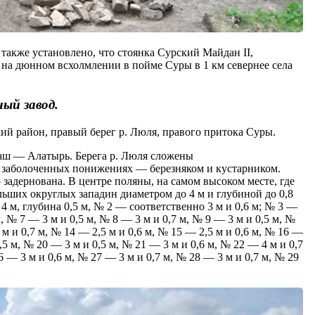
также установлено, что стоянка Сурский Майдан II,
я на дюнном всхолмлении в пойме Суры в 1 км севернее села
ый завод.
ий район, правый берег р. Люля, правого притока Суры.
наш — Алатырь. Берега р. Люля сложены
 заболоченных понижениях — березняком и кустарником.
 задернована. В центре поляны, на самом высоком месте, где
льших округлых западин диаметром до 4 м и глубиной до 0,8
4 м, глубина 0,5 м, № 2 — соответственно 3 м и 0,6 м; № 3 —
м, № 7 — 3 м и 0,5 м, № 8 — 3 м и 0,7 м, № 9 — 3 м и 0,5 м, №
 м и 0,7 м, № 14 — 2,5 м и 0,6 м, № 15 — 2,5 м и 0,6 м, № 16 —
0,5 м, № 20 — 3 м и 0,5 м, № 21 — 3 м и 0,6 м, № 22 — 4 м и 0,7
6 — 3 м и 0,6 м, № 27 — 3 м и 0,7 м, № 28 — 3 м и 0,7 м, № 29