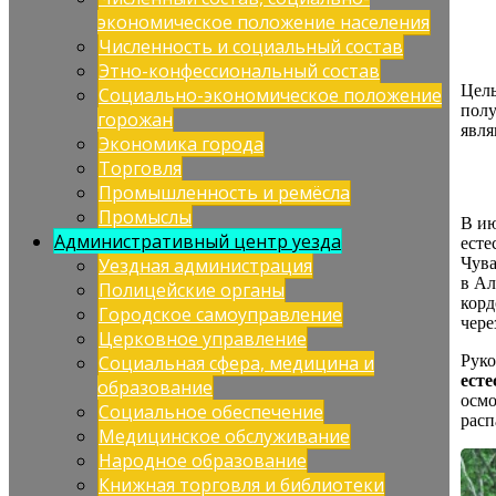
экономическое положение населения
Численность и социальный состав
Этно-конфессиональный состав
Цель
Социально-экономическое положение
полу
горожан
явля
Экономика города
Торговля
Промышленность и ремёсла
Промыслы
В ию
Административный центр уезда
есте
Уездная администрация
Чува
в Ал
Полицейские органы
корд
Городское самоуправление
чере
Церковное управление
Социальная сфера, медицина и
Руко
ест
образование
осмо
Социальное обеспечение
расп
Медицинское обслуживание
Народное образование
Книжная торговля и библиотеки