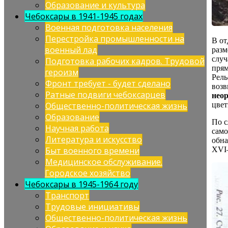
Образование и культура
Чебоксары в 1941-1945 годах
Военная подготовка населения
Перестройка промышленности на
В от
военный лад
разм
случ
Подготовка рабочих кадров. Трудовой
прям
героизм
Рель
Фронт требует - будет сделано
возв
Ратные подвиги чебоксарцев
нео
цвет
Общественно-политическая жизнь
Образование
По с
Научная работа
само
Литература и искусство
обна
XVI—
Быт военного времени
Медицинское обслуживание.
Городское хозяйство
Чебоксары в 1945-1964 году
Транспорт
Трудовые инициативы
Общественно-политическая жизнь