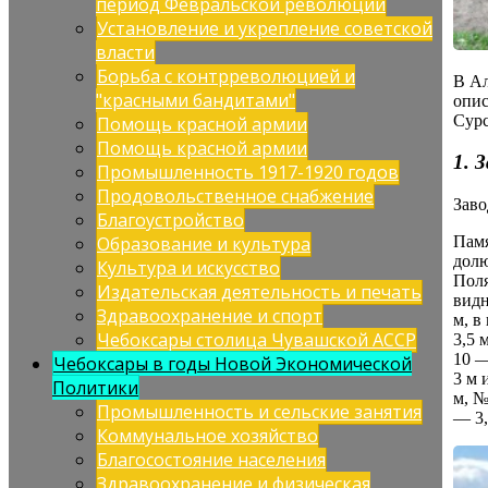
период Февральской революции
Установление и укрепление советской
власти
Борьба с контрреволюцией и
В Ал
"красными бандитами"
опис
Сурс
Помощь красной армии
Помощь красной армии
1. 
Промышленность 1917-1920 годов
Продовольственное снабжение
Заво
Благоустройство
Образование и культура
Памя
долю
Культура и искусство
Поля
Издательская деятельность и печать
вид
Здравоохранение и спорт
м, в
Чебоксары столица Чувашской АССР
3,5 
10 —
Чебоксары в годы Новой Экономической
3 м 
Политики
м, №
Промышленность и сельские занятия
— 3,
Коммунальное хозяйство
Благосостояние населения
Здравоохранение и физическая