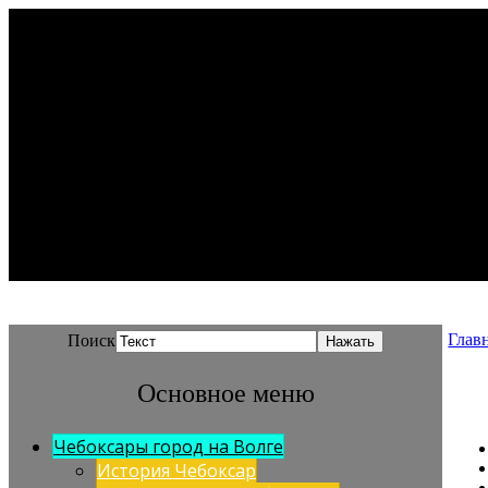
Глав
Поиск
Основное меню
Чебоксары город на Волге
История Чебоксар