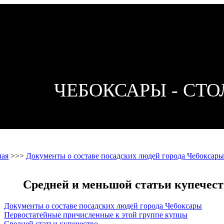
ЧЕБОКСАРЫ - СТ
ная
>>>
Документы о составе посадских людей города Чебоксар
Средней и меньшой статьи купечест
Документы о составе посадских людей города Чебоксары
Первостатейные причисленные к этой группе купцы
Средней статьи купечество