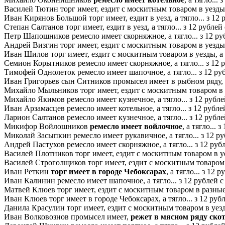
Василей Тютин торг имеет, ездит с москитным товаром в уезды, а
Иван Кирянов Большой торг имеет, ездит в уезд, а тягло... з 12 
Степан Салтанов торг имеет, ездит в уезд, а тягло... з 12 рублей 
Петр Шапошников ремесло имеет скорняжное, а тягло... з 12 руб
Андрей Визгин торг имеет, ездит с москитным товаром в уезды, а
Иван Шилов торг имеет, ездит с москитным товаром в уезды, а тя
Семион Корытников ремесло имеет скорняжное, а тягло... з 12 р
Тимофей Однолеток ремесло имеет шапочное, а тягло... з 12 руб
Иван Григорьев сын Ситников промысел имеет в рыбном ряду, а т
Михайло Мыльников торг имеет, ездит с москитным товаром в уез
Михайло Якимов ремесло имеет кузнечное, а тягло... з 12 рублей
Иван Арзамасцев ремесло имеет котельное, а тягло... з 12 рублей
Ларион Салтанов ремесло имеет кузнечное, а тягло... з 12 рубле
Микифор Войлошников
ремесло имеет войлочное
, а тягло... 
Миколай Засыпкин ремесло имеет рукавичное, а тягло... з 12 ру
Андрей Пастухов ремесло имеет скорняжное, а тягло... з 12 рубл
Василей Плотников торг имеет, ездит с москитным товаром в уезд
Василей Строголщиков торг имеет, ездит с москитным товаром в р
Иван Реткин
торг имеет в городе Чебоксарах
, а тягло... з 12 
Иван Калинин ремесло имеет шапочное, а тягло... з 12 рублей с 
Матвей Клюев торг имеет, ездит с москитным товаром в разные уе
Иван Клюев торг имеет в городе Чебоксарах, а тягло... з 12 рубл
Данила Красулин торг имеет, ездит с москитным товаром в уезды,
Иван Волковознов промысел имеет,
режет в мясном ряду ско