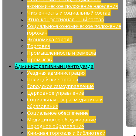
экономическое положение населения
Численность и социальный состав
Этно-конфессиональный состав
Социально-экономическое положение
горожан
Экономика города
Торговля
Промышленность и ремёсла
Промыслы
Административный центр уезда
Уездная администрация
Полицейские органы
Городское самоуправление
Церковное управление
Социальная сфера, медицина и
образование
Социальное обеспечение
Медицинское обслуживание
Народное образование
Книжная торговля и библиотеки