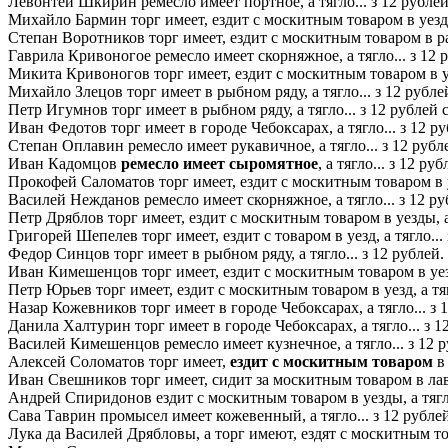
Левонтей Шкирин ремесло имеет портное, а тягло... з 12 рублей 
Михайло Бармин торг имеет, ездит с москитным товаром в уезд, а
Степан Воротников торг имеет, ездит с москитным товаром в разн
Гаврила Кривоногое ремесло имеет скорняжное, а тягло... з 12 р
Микита Кривоногов торг имеет, ездит с москитным товаром в уезд
Михайло Злецов торг имеет в рыбном ряду, а тягло... з 12 рублей
Петр Игумнов торг имеет в рыбном ряду, а тягло... з 12 рублей с
Иван Федотов торг имеет в городе Чебоксарах, а тягло... з 12 ру
Степан Оплавин ремесло имеет рукавичное, а тягло... з 12 рубле
Иван Кадомцов
ремесло имеет сыромятное
, а тягло... з 12 ру
Прокофей Саломатов торг имеет, ездит с москитным товаром в уез
Василей Нежданов ремесло имеет скорняжное, а тягло... з 12 руб
Петр Дряблов торг имеет, ездит с москитным товаром в уезды, а 
Григорей Шепелев торг имеет, ездит с товаром в уезд, а тягло... 
Федор Синцов торг имеет в рыбном ряду, а тягло... з 12 рублей.
Иван Кимешенцов торг имеет, ездит с москитным товаром в уезды
Петр Юрьев торг имеет, ездит с москитным товаром в уезд, а тягл
Назар Кожевников торг имеет в городе Чебоксарах, а тягло... з 
Данила Халтурин торг имеет в городе Чебоксарах, а тягло... з 1
Василей Кимешенцов ремесло имеет кузнечное, а тягло... з 12 р
Алексей Соломатов торг имеет,
ездит с москитным товаром
в 
Иван Свешников торг имеет, сидит за москитным товаром в лавке
Андрей Спиридонов ездит с москитным товаром в уезды, а тягло
Сава Таврин промысел имеет кожевенный, а тягло... з 12 рубле
Лука да Василей Дрябловы, а торг имеют, ездят с москитным това