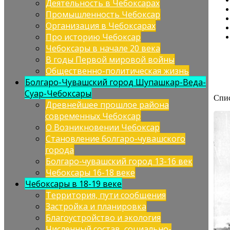
Деятельность в Чебоксарах
Промышленность Чебоксар
Организация в Чебоксарах
Про историю Чебоксар
Чебоксары в начале 20 века
В годы Первой мировой войны
Общественно-политическая жизнь
Болгаро-Чувашский город Шупашкар-Веда-
Суар-Чебоксары
Спис
Древнейшее прошлое района
современных Чебоксар
О Возникновении Чебоксар
Становление болгаро-чувашского
города
Болгаро-чувашский город 13-16 век
Чебоксары 16-18 веке
Чебоксары в 18-19 веке
Территория, пути сообщения
Застройка и планировка
Благоустройство и экология
Численный состав, социально-