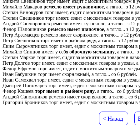
Микита Свешников торг имеет, ездит с москитным товаром в уезд
Михайло Макаров
ремесло имеет рукавичное
, а тягло... з 12 
Степан Винокуров торг имеет, ездит с москитным товаром в разны
Степан Свешников торг имеет, ездит с москитным товаром в уезд
Андрей Санчюровцев ремесло имеет кузнечное, а тягло... з 12 р
Федор Шапошников
ремесло имеет шапочное
, а тягло... з 12 
Петр Арзамасцев ремесло имеет скорняжное, а тягло... з 12 рубл
Петр Свешников торг имеет в рыбном ряду, а тягло... з 12 рубле
Яким Сыромятников торг имеет, ездит с москитным товаром в раз
Михайло Синцов имеет у себя
оброчную мельницу
, а тягло... 
Степан Марков торг имеет, сидит за москитным товаром в лавке, 
Петр Долгов торг имеет, ездит с москитным товаром в уезды, а т
Федор Ефремов торг имеет, ездит с москитным товаром в уезды, а
Иван Бабушкин торг имеет скорняжный, а тягло... со 6 рублей.
Иван Самохвал торг имеет, ездит с москитным товаром в уезды, а
Дмитрей Пономарев торг имеет, ездит с москитным товаром в уез
Федор Кошеев
торг имеет в рыбном ряду
, а тягло... со 6 рубле
Андрей Сапожников ремесло имеет скорняжное, а тягло... со 6 
Григорий Бронников торг имеет, ездит с москитным товаром в уез
< Назад