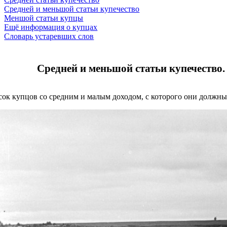
Средней и меньшой статьи купечество
Меншой статьи купцы
Ещё информация о купцах
Словарь устаревших слов
Средней и меньшой статьи купечество.
ок купцов со средним и малым доходом, с которого они должны о