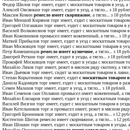
Федор Шилов торг имеет, ездит с москитным товаром в уезд, а тя
Алексей Овсянкин торг имеет, ездит в уезд, а тягло... з 18 рубле
Максим Кемин
ремесло имеет скорняжное
, а тягло... з 18 рубл
Иван Меншой Кирянов торг имеет, ездит с москитным товаром в у
Григорей Олгашкин торг имеет, ездит с москитным товаром в уез
Василей Волковознов торг имеет, ездит с москитным товаром в уе
Иван Кожевников промысел имеет кожевенный, а тягло... з 18 
Матвей Прибылов торг имеет, ездит в уезд с москитным товаром, 
Иван Московцев торг имеет, ездит с москитными товарам в уезды,
Петр Кимешенцов
ремесло имеет кузнечное
, а тягло... з 18 ру
Дмитрей Реткин торг имеет, ездит в уезды, а тягло... з 18 рублей
Прокофей Московцев торг имеет, ездит в уезды с москитным товар
Михайло Ляхов торг имеет, режет в мясном ряду скотину, а тягло
Иван Дьячков торг имеет, сидит за москитным товаром в лавке, а
Степан Корытников торг имеет, ездит
с москитным товаром в
Данила Кадомцев торг имеет, ездит с москитным товаром в разны
Семен Малахов торг имеет, ездит в уезд, а тягло... з 18 рублей.
Иван Семенов сын Оплавин промысел имеет кожевенный, а тягло.
Михайло Елизаров торг имеет, ездит в уезд с москитным товаром,
Василей Визгин торг имеет, ездит с москитным товаром в уезды, 
Иван Котельников торг и промысел имеет, режет в мясном ряду ск
Григорей Бронников торг имеет, ездит в уезд, а тягло... з 12 руб
Костентин Шитов ремесло имеет скорняжное, а тягло... з 12 рубл
Иван Шошин торг имеет, ездит с москитным товаром в уезды, а тя
Михайло Оконнишников
ремесло имеет котельное
, а тягло...