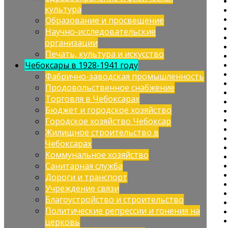
культура
Образование и просвещение
Научно-исследовательские
организации
Печать, культура и искусство
Чебоксары в 1928-1941 году
Фабрично-заводская промышленность
Продовольственное снабжение
Торговля в Чебоксарах
Бюджет и городское хозяйство
Городское хозяйство Чебоксар
Жилищное строительство в
Чебоксарах
Коммунальное хозяйство
Санитарная служба
Дороги и транспорт
Учреждение связи
Благоустройство и строительство
Политические репрессии и гонения на
церковь