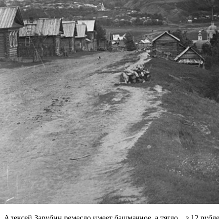
Алексей Зарубин ремесло имеет башмачное, а тягло... з 12 рубл