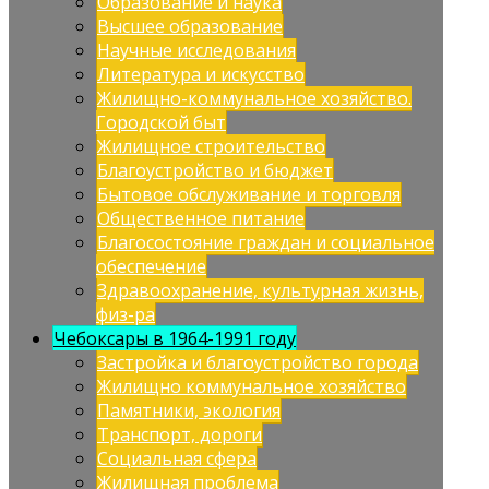
Образование и наука
Высшее образование
Научные исследования
Литература и искусство
Жилищно-коммунальное хозяйство.
Городской быт
Жилищное строительство
Благоустройство и бюджет
Бытовое обслуживание и торговля
Общественное питание
Благосостояние граждан и социальное
обеспечение
Здравоохранение, культурная жизнь,
физ-ра
Чебоксары в 1964-1991 году
Застройка и благоустройство города
Жилищно коммунальное хозяйство
Памятники, экология
Транспорт, дороги
Социальная сфера
Жилищная проблема