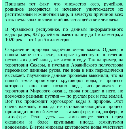
Признаем тот факт, что множество озер, ручейков,
родников засоряются и исчезают, уничтожается их
растительный и животный мир, и зачастую причиной всех
этих печальных последствий является действие человека.
В Чувашской республике, по данным информативного
кадастра рек, 937 ручейков имеют длину до 1 километра, а
1020 рек — от 1 до 5 километров.
Сохранение природы водоёмов очень важно. Однако, в
нашем мире есть реки, которые существуют в течение
нескольких дней или даже часов в году. Так например, на
территории Сахары, и пустыни Аравийского полуострова
пересекают длинные русла, где вода в них периодически
высыхает. Изучающие данные проблемы выяснили, что на
нашей земле происходит круговорот воды, в процессе
которого рано или поздно вода, испарившаяся из
территории Мирового океана, снова попадает в него, но
возможно разными путями — по руслам рек и под землей.
Вот так происходит круговорот воды в природе. Этот
очень важный, никогда не останавливающийся процесс
происходит по всей Земле — в атмосфере, в гидросфере, в
литосфере. Реки здесь — замыкающее звено перед
океанами и более крупными иногда замкнутыми
водоёмами. В этом мировом круговороте воды участвуют