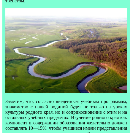
трепетом.
Заметим, что, согласно введённым учебным программам,
знакомство с нашей родиной будет не только на уроках
культуры родного края, но и соприкосновение с этим и на
остальных учебных предметах. Изучение родного края как
компонент в содержании образования желательно должен
составлять 10—15%, чтобы учащиеся имели представления