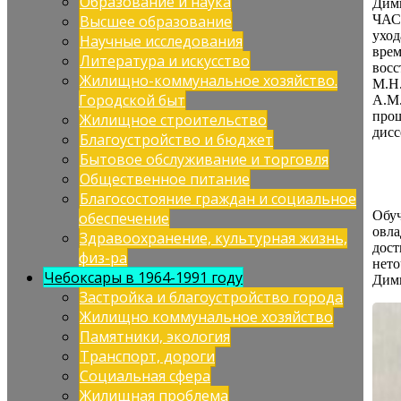
Образование и наука
Дими
ЧАСС
Высшее образование
уход
Научные исследования
врем
Литература и искусство
восс
Жилищно-коммунальное хозяйство.
М.Н.
Городской быт
А.М.
прош
Жилищное строительство
дисс
Благоустройство и бюджет
Бытовое обслуживание и торговля
Общественное питание
Благосостояние граждан и социальное
Обуч
обеспечение
овла
Здравоохранение, культурная жизнь,
дост
физ-ра
нето
Чебоксары в 1964-1991 году
Дими
Застройка и благоустройство города
Жилищно коммунальное хозяйство
Памятники, экология
Транспорт, дороги
Социальная сфера
Жилищная проблема