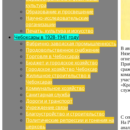
культура
Образование и просвещение
Научно-исследовательские
организации
Печать, культура и искусство
Чебоксары в 1928-1941 году
Фабрично-заводская промышленность
В ав
Продовольственное снабжение
Нязе
Торговля в Чебоксарах
огне
Бюджет и городское хозяйство
Приб
Городское хозяйство Чебоксар
сраж
кома
Жилищное строительство в
учас
Чебоксарах
«Кра
Коммунальное хозяйство
служ
Санитарная служба
Дороги и транспорт
Учреждение связи
Благоустройство и строительство
С се
Политические репрессии и гонения на
На I
церковь
анал