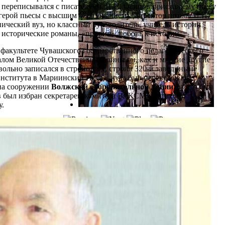
, переписывался с писателями. П.Н. Осипов прислал ему пьесу
ерой пьесы с высшим образованием). Директор школы И.И.
нический вуз, но классный руководитель, учитель истории
и исторические романы, «привил» любовь к истории.
м факультете Чувашского государственного педагогического
алом Великой Отечественной войны он, как и многие другие
вольно записался в стройотряд, строил 320-й завод (ныне
института в Мариинский Посад, куда был переведен вуз,
 на сооружении
Волжской оборонительной линии
, за что был
ев был избран секретарем комитета ВЛКСМ института,
у.