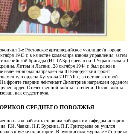
 окончил 1-е Ростовское артиллерийское училище (в городе
тября 1943 г. в качестве командира взвода управления, затем
тиллерийской бригады (ИПТАБр.) воевал на II Украинском и 1
аины, Литвы и Латвии, 28 октября 1944 г. был ранен в
 излечения был направлен на III Белорусский фронт
знаменную ордена Кутузова ИПТАБр., в составе которой
. На фронте гвардии лейтенант Димитриев награжден орденом
 вручен орден Отечественной войны I степени. После войны
зован, как студент вуза.
ОРИКОВ СРЕДНЕГО ПОВОЛЖЬЯ
еменно начал работать старшим лаборантом кафедры истории.
, Г.И. Чавки, Н.Г. Буркина, П.Г. Григорьева он учился
вовал в кружке по истории. В рукописном журнале «Историк»