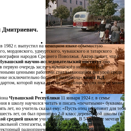
 Дмитриевич.
 1982 г. выпустил на немецком языке объемистую
, мордовского, удмуртского, чувашского и татарского
риографии народов Среднего Поволжья. Автор пишет, что с
Чувашский научно-исследовательский институт
«по
в первую очередь заслуга чувашского историка В.Д.
енными ценными работами стал выдающейся фигурой среди
енке исключительно богатого материала»
книга В.Д.
артом, которой наука других республик до сих пор не может
айона
Чувашской Республики
11 января 1924 г. в семье
ения в школу научился читать и писать «печатными» буквами,
ь лет, но учитель сказал ему: «Пусть отец изготовит для тебя
в шесть лет, он был принят во 2-й класс деревенской школы (в
ой средней школе
учился на отлично. В 5-м классе мечтал
школьной стенгазеты, в 9-м и 10-м — председатель
текторный радиоприемник), заместитель руководителя