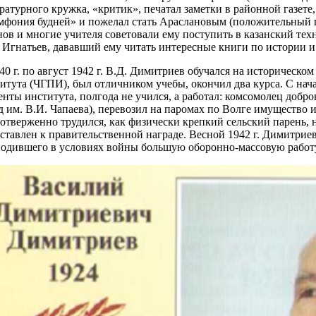
ратурного кружка, «критик», печатал заметки в районной газете
фония будней» и пожелал стать Араслановым (положительный г
ов и многие учителя советовали ему поступить в казанский тех
 Игнатьев, дававший ему читать интересные книги по истории 
40 г. по август 1942 г. В.Д. Димитриев обучался на историческо
итута (ЧГПИ), был отличником учебы, окончил два курса. С нач
енты института, полгода не учился, а работал: комсомолец добро
д им. В.И. Чапаева), перевозил на паромах по Волге имущество 
отверженно трудился, как физически крепкий сельский парень,
ставлен к правительственной награде. Весной 1942 г. Димитри
одившего в условиях войны большую оборонно-массовую работ