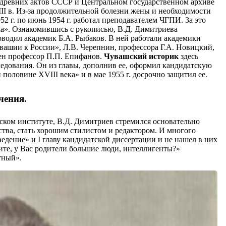
 древних актов СССР и Центральном государственном архиве
I в. Из-за продолжительной болезни жены и необходимости
52 г. по июнь 1954 г. работал преподавателем ЧГПИ. За это
ка». Ознакомившись с рукописью, В.Д. Димитриева
водил академик Б.А. Рыбаков. В ней работали академики
вашии к России», Л.В. Черепнин, профессора Г.А. Новицкий,
ен профессор П.П. Епифанов.
Чувашский историк
здесь
едования. Он из главы, дополнив ее, оформил кандидатскую
оловине XVIII века» и в мае 1955 г. досрочно защитил ее.
чения.
ьском институте, В.Д. Димитриев стремился основательно
ства, стать хорошим стилистом и редактором. И многого
едение» и I главу кандидатской диссертации и не нашел в них
ите, у Вас родители большие люди, интеллигенты?»
тный».