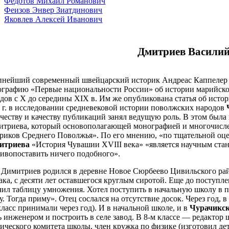
Федотов Михаил Романович
Феизов Энвер Зиатдинович
Яковлев Алексей Иванович
Дмитриев Василий
нейший современный швейцарский историк Андреас Каппелер в
графию «Первые национальности России» об истории марийского
дов с X до середины XIX в. Им же опубликована статья об исто
 г. в исследовании средневековой истории поволжских народов
честву и качеству публикаций занял ведущую роль. В этом была 
итриева, который основополагающей монографией и многочисл
риков Среднего Поволжья». По его мнению, «по тщательной оц
итриева
«История Чувашии XVIII века» «является научным станд
ивопоставить ничего подобного».
 Димитриев родился в деревне Новое Сюрбеево Цивильского р
ака, с десяти лет оставшегося круглым сиротой. Еще до поступл
ил таблицу умножения. Хотел поступить в начальную школу в пят
у. Тогда приму». Отец сослался на отсутствие досок. Через год, 
класс принимали через год). И в начальной школе, и в
Чурачикск
ь инженером и построить в селе завод. В 8-м классе — редактор 
ического комитета школы, член кружка по физике (изготовил де