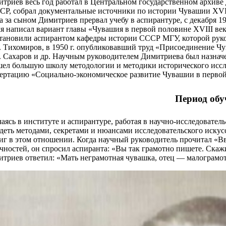
триев весь год работал в Центральном государственном архиве
Р, собрал документальные источники по истории Чувашии XVII
а за сыном Димитриев прервал учебу в аспирантуре, с декабря 19
я написал вариант главы «Чувашия в первой половине XVIII ве
тановили аспирантом кафедры истории СССР МГУ, которой руко
 Тихомиров, в 1950 г. опубликовавший труд «Присоединение Чу
 Сахаров и др. Научным руководителем Димитриева был назнач
ел большую школу методологии и методики исторического иссл
ертацию «Социально-экономическое развитие Чувашии в первой п
Период обу
аясь в институте и аспирантуре, работая в научно-исследовател
деть методами, секретами и нюансами исследовательского искус
иг в этом отношении. Когда научный руководитель прочитал «Вв
чностей, он спросил аспиранта: «Вы так грамотно пишете. Скаж
триев ответил: «Мать неграмотная чувашка, отец — малограмо