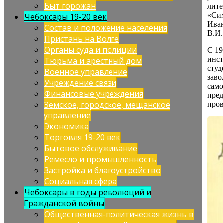
Быт горожан
лите
«Сим
Чебоксары 19-20 век
Иван
Состав и положение населения
В.И.
Пристань на Волге
Органы суда и полиции
С 19
инст
Тюрьма и арестный дом
студ
Военное управление
заво
Учреждение связи
само
Финансовые учреждения
пред
Земское, городское, мещанское
пров
управление
Экономика
Торговля 19-20 век
Бытовое обслуживание
Ремесло и промышленность
Застройка и благоустройство
Социальная сфера
Чебоксары в годы революций и
Гражданской войны
Общественная-политическая жизнь в