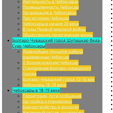
Деятельность в Чебоксарах
Промышленность Чебоксар
Организация в Чебоксарах
Про историю Чебоксар
Чебоксары в начале 20 века
В годы Первой мировой войны
Общественно-политическая жизнь
Болгаро-Чувашский город Шупашкар-Веда-
Суар-Чебоксары
Древнейшее прошлое района
современных Чебоксар
О Возникновении Чебоксар
Становление болгаро-чувашского
города
Болгаро-чувашский город 13-16 век
Чебоксары 16-18 веке
Чебоксары в 18-19 веке
Территория, пути сообщения
Застройка и планировка
Благоустройство и экология
Численный состав, социально-