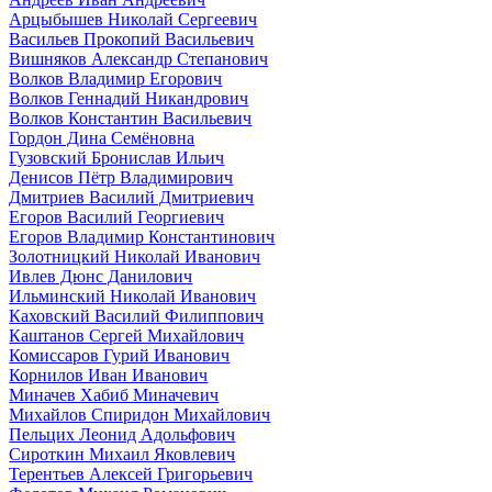
Арцыбышев Николай Сергеевич
Васильев Прокопий Васильевич
Вишняков Александр Степанович
Волков Владимир Егорович
Волков Геннадий Никандрович
Волков Константин Васильевич
Гордон Дина Семёновна
Гузовский Бронислав Ильич
Денисов Пётр Владимирович
Дмитриев Василий Дмитриевич
Егоров Василий Георгиевич
Егоров Владимир Константинович
Золотницкий Николай Иванович
Ивлев Дюнс Данилович
Ильминский Николай Иванович
Каховский Василий Филиппович
Каштанов Сергей Михайлович
Комиссаров Гурий Иванович
Корнилов Иван Иванович
Миначев Хабиб Миначевич
Михайлов Спиридон Михайлович
Пельцих Леонид Адольфович
Сироткин Михаил Яковлевич
Терентьев Алексей Григорьевич