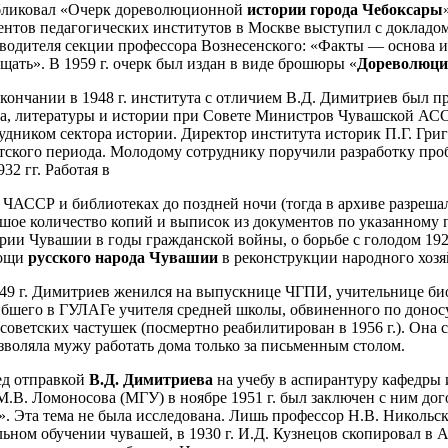
бликовал «Очерк дореволюционной
истории города Чебоксары
ентов педагогических институтов в Москве выступил с доклад
водителя секции профессора Вознесенского: «Факты — основа ис
щать». В 1959 г. очерк был издан в виде брошюры «
Дореволюци
кончании в 1948 г. института с отличием В.Д. Димитриев был п
а, литературы и истории при Совете Министров Чувашской АС
удником сектора истории. Директор института историк П.Г. Гри
тского периода. Молодому сотруднику поручили разработку пр
932 гг. Работая в
ЧАССР и библиотеках до поздней ночи (тогда в архиве разрешали
шое количество копий и выписок из документов по указанному 
рии Чувашии в годы гражданской войны, о борьбе с голодом 1921
ощи
русского народа Чувашии
в реконструкции народного хозя
49 г. Димитриев женился на выпускнице ЧГПИ, учительнице б
бшего в ГУЛАГе учителя средней школы, обвиненного по донос
советских частушек (посмертно реабилитирован в 1956 г.). Она 
зволяла мужу работать дома только за письменным столом.
ед отправкой
В.Д. Димитриева
на учебу в аспирантуру кафедры
М.В. Ломоносова (МГУ) в ноябре 1951 г. был заключен с ним до
». Эта тема не была исследована. Лишь профессор Н.В. Никольс
ьном обучении чувашей, в 1930 г. И.Д. Кузнецов скопировал в 