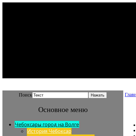
Глав
Поиск
Основное меню
Чебоксары город на Волге
История Чебоксар