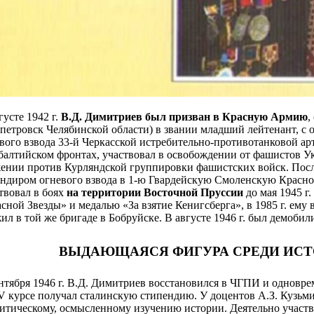
густе 1942 г.
В.Д. Димитриев был призван в Красную Армию
,
петровск Челябинской области) в звании младший лейтенант, с ок
вого взвода 33-й Черкасской истребительно-противотанковой ар
алтийском фронтах, участвовал в освобождении от фашистов Укр
ении против Курляндской группировки фашистских войск. После
ндиром огневого взвода в 1-ю Гвардейскую Смоленскую Красно
твовал в боях
на территории Восточной Пруссии
до мая 1945 г
сной Звезды» и медалью «За взятие Кенигсберга», в 1985 г. ему
ил в той же бригаде в Бобруйске. В августе 1946 г. был демобили
ВЫДАЮЩАЯСЯ ФИГУРА СРЕДИ ИСТ
нтября 1946 г. В.Д. Димитриев восстановился в ЧГПИ и одновр
V курсе получал сталинскую стипендию. У доцентов А.З. Кузьмина
итическому, осмысленному изучению истории. Деятельно участ