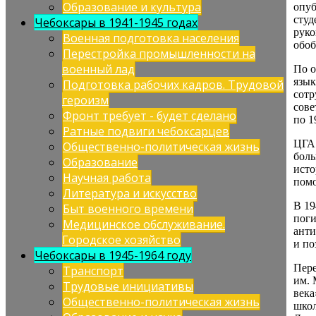
Образование и культура
опу
студ
Чебоксары в 1941-1945 годах
руко
Военная подготовка населения
обоб
Перестройка промышленности на
военный лад
По о
язык
Подготовка рабочих кадров. Трудовой
сотр
героизм
сове
Фронт требует - будет сделано
по 1
Ратные подвиги чебоксарцев
ЦГА 
Общественно-политическая жизнь
боль
Образование
исто
Научная работа
пом
Литература и искусство
В 19
Быт военного времени
поги
Медицинское обслуживание.
анти
Городское хозяйство
и по
Чебоксары в 1945-1964 году
Пер
Транспорт
им. 
Трудовые инициативы
века
Общественно-политическая жизнь
школ