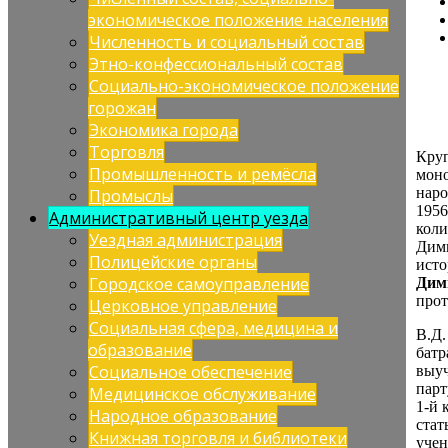
экономическое положение населения
Численность и социальный состав
Этно-конфессиональный состав
Социально-экономическое положение
горожан
Экономика города
Торговля
Круп
Промышленность и ремёсла
моно
наро
Промыслы
1956
Административный центр уезда
коли
Уездная администрация
Дим
Полицейские органы
исто
Городское самоуправление
Дим
прот
Церковное управление
Социальная сфера, медицина и
В.Д.
образование
батр
Социальное обеспечение
выуч
парт
Медицинское обслуживание
1-й 
Народное образование
стат
Книжная торговля и библиотеки
учен