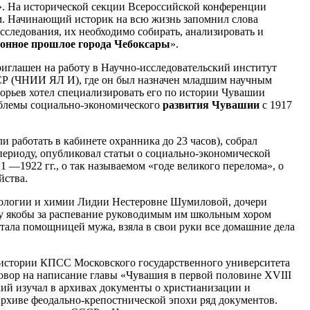
». На исторической секции Всероссийской конференции
ом. Начинающий историк на всю жизнь запомнил слова
следования, их необходимо собирать, анализировать и
онное прошлое города Чебоксары
».
риглашен на работу в Научно-исследовательский институт
СР (ЧНИИ ЯЛ И), где он был назначен младшим научным
горьев хотел специализировать его по истории Чувашии
облемы социально-экономического
развития Чувашии
с 1917
 работать в кабинете охранника до 23 часов), собрал
периоду, опубликовал статьи о социально-экономической
 —1922 гг., о так называемом «годе великого перелома», о
йства.
иологии и химии Лидии Нестеровне Шумиловой, дочери
у якобы за распевание руководимым им школьным хором
стала помощницей мужа, взяла в свои руки все домашние дела
 истории КПСС Московского государственного университета
говор на написание главы «Чувашия в первой половине XVIII
кий изучал в архивах документы о христианизации и
Архиве феодально-крепостнической эпохи ряд документов.