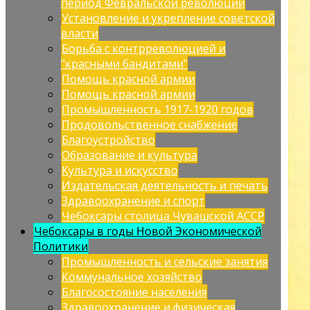
период Февральской революции
Установление и укрепление советской
власти
Борьба с контрреволюцией и
"красными бандитами"
Помощь красной армии
Помощь красной армии
Промышленность 1917-1920 годов
Продовольственное снабжение
Благоустройство
Образование и культура
Культура и искусство
Издательская деятельность и печать
Здравоохранение и спорт
Чебоксары столица Чувашской АССР
Чебоксары в годы Новой Экономической
Политики
Промышленность и сельские занятия
Коммунальное хозяйство
Благосостояние населения
Здравоохранение и физическая