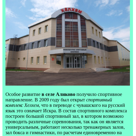
Особое развитие
в селе Аликово
получило спортивное
направление. В 2009 году был открыт
спортивный
комплекс Хелхем
, что в переводе с чувашского на русский
язык это означает Искра. В состав спортивного комплекса
построен большой спортивный зал, в котором возможно
проводить различные соревнования, так как он является
универсальным, работают несколько тренажерных залов,
зал бокса и гимнастики, по расчетам единовременно на