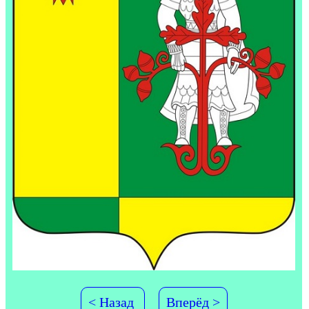
< Назад
Вперёд >