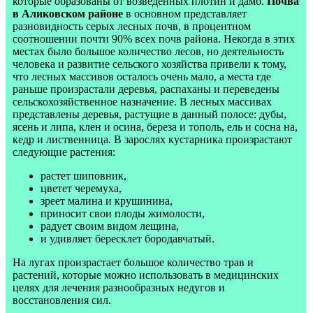
которые образованы от возведенных плотин и дамб.
Почва
в Аликовском районе
в основном представляет
разновидность серых лесных почв, в процентном
соотношении почти 90% всех почв района. Некогда в этих
местах было большое количество лесов, но деятельность
человека и развитие сельского хозяйства привели к тому,
что лесных массивов осталось очень мало, а места где
раньше произрастали деревья, распаханы и переведены
сельскохозяйственное назначение. В лесных массивах
представлены деревья, растущие в данный полосе: дубы,
ясень и липа, клен и осина, береза и тополь, ель и сосна на,
кедр и лиственница. В зарослях кустарника произрастают
следующие растения:
растет шиповник,
цветет черемуха,
зреет малина и крушинина,
приносит свои плоды жимолости,
радует своим видом лещина,
и удивляет бересклет бородавчатый.
На лугах произрастает большое количество трав и
растений, которые можно использовать в медицинских
целях для лечения разнообразных недугов и
восстановления сил.