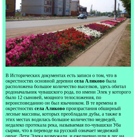
В Исторических документах есть записи о том, что в
окрестностях основной деревни
села Аликово
была
расположена большое количество выселков, здесь обитал
родоначальник чувашского рода, по имени Элек у которого
было 12 сыновей, мощного телосложения, по
вероисповеданию он был язычником. В те времена в
окрестностях
села Аликово
произрастания обширный
лесные массивы, которых преобладали дубы, а также в
этих местах водилась большое количество медведей,
недалеко протекала река, называемая по-чувашски Уба
сырми, что в переводе на русский означает медвежий
овраг. Дети Элека возмужали, и ежедневно шли в лес на