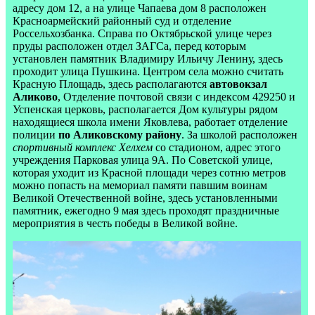
адресу дом 12, а на улице Чапаева дом 8 расположен
Красноармейский районный суд и отделение
Россельхозбанка. Справа по Октябрьской улице через
пруды расположен отдел ЗАГСа, перед которым
установлен памятник Владимиру Ильичу Ленину, здесь
проходит улица Пушкина. Центром села можно считать
Красную Площадь, здесь располагаются
автовокзал
Аликово
, Отделение почтовой связи с индексом 429250 и
Успенская церковь, располагается Дом культуры рядом
находящиеся школа имени Яковлева, работает отделение
полиции
по Аликовскому району
. За школой расположен
спортивный комплекс Хелхем
со стадионом, адрес этого
учреждения Парковая улица 9A. По Советской улице,
которая уходит из Красной площади через сотню метров
можно попасть на мемориал памяти павшим воинам
Великой Отечественной войне, здесь установленными
памятник, ежегодно 9 мая здесь проходят праздничные
мероприятия в честь победы в Великой войне.