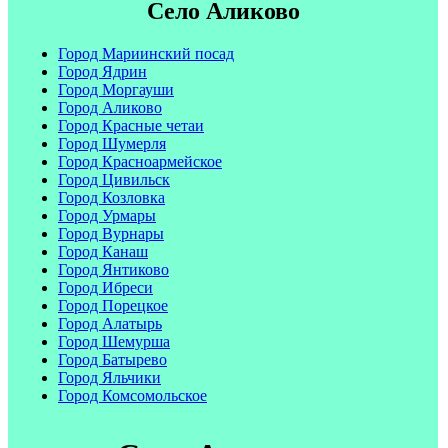
Село Аликово
Город Мариинский посад
Город Ядрин
Город Моргауши
Город Аликово
Город Красные четаи
Город Шумерля
Город Красноармейское
Город Цивильск
Город Козловка
Город Урмары
Город Вурнары
Город Канаш
Город Янтиково
Город Ибреси
Город Порецкое
Город Алатырь
Город Шемурша
Город Батырево
Город Яльчики
Город Комсомольское