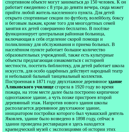
спортивном объекте могут заниматься до 150 человек. К он
работает ежедневно с 8 утра до девяти вечера, сюда может
прийти любой житель населенного пункта. Для детей
открыто спортивные секции по футболу, волейболу, боксу
и беговым лыжам, кроме того для многодетных семей
занятия их детей совершенно бесплатно. В посёлке
функционирует центральная районная больница,
включающая в себя отделение скорой помощи и
поликлинику для обслуживания и приема больных. В
населённом пункте работает большое количество
образовательных учреждений, также есть культурные
объекты предлагающая ознакомиться с историей
местности, посетить библиотеку, для детей работает школа
искусств, для особо одарённых действует народный театр
и небольшой бальный танцевальный коллектив.
Построенная в 1871 году двухэтажное деревянное
здание
Аликовского училище
сгорела в 1920 году во время
пожара, на этом месте далее была построено кирпичное
одноэтажное здание, а чуть позже пристроен второй
деревянный этаж. Напротив нового здания школы
располагается деревянное двухэтажное здание,
инициатором постройки которого был чувашский деятель
Яковлев, здание было возведено в 1898 году, сейчас в
здании проведена реставрация и здесь находится
краеведческий музей с экспозициями об истории этих