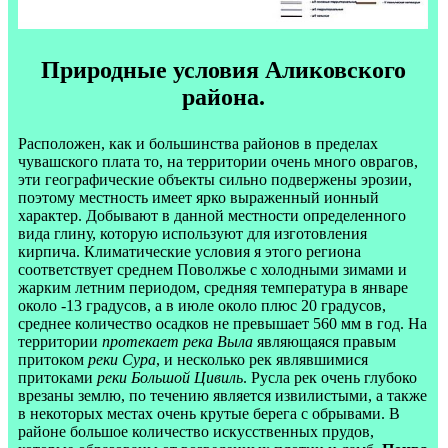
Природные условия Аликовского
района.
Расположен, как и большинства районов в пределах
чувашского плата то, на территории очень много оврагов,
эти географические объекты сильно подвержены эрозии,
поэтому местность имеет ярко выраженный ионный
характер. Добывают в данной местности определенного
вида глину, которую используют для изготовления
кирпича. Климатические условия я этого региона
соответствует среднем Поволжье с холодными зимами и
жарким летним периодом, средняя температура в январе
около -13 градусов, а в июле около плюс 20 градусов,
среднее количество осадков не превышает 560 мм в год. На
территории
протекает река Выла
являющаяся правым
притоком
реки Сура
, и несколько рек являвшимися
притоками
реки Большой Цивиль
. Русла рек очень глубоко
врезаны землю, по течению является извилистыми, а также
в некоторых местах очень крутые берега с обрывами. В
районе большое количество искусственных прудов,