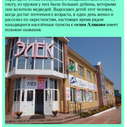
охоту, из оружия у них были большие дубины, которыми
они колотили медведей. Выросших детей этот человек,
когда достиг почтенного возраста, в один день женил и
расселил по окрестностям, настоящее время рядом
находящиеся населённые пункты
с селом Аликово
имеет
похожие названия.