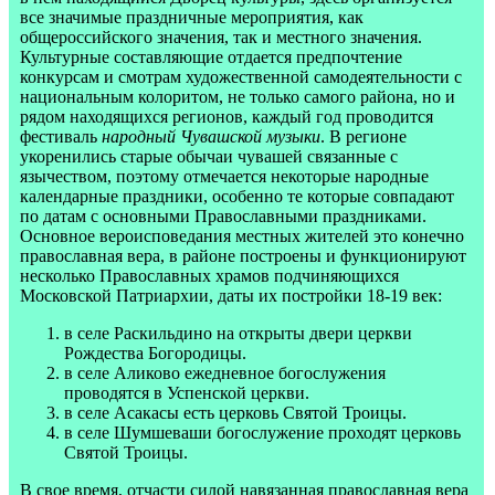
все значимые праздничные мероприятия, как
общероссийского значения, так и местного значения.
Культурные составляющие отдается предпочтение
конкурсам и смотрам художественной самодеятельности с
национальным колоритом, не только самого района, но и
рядом находящихся регионов, каждый год проводится
фестиваль
народный Чувашской музыки
. В регионе
укоренились старые обычаи чувашей связанные с
язычеством, поэтому отмечается некоторые народные
календарные праздники, особенно те которые совпадают
по датам с основными Православными праздниками.
Основное вероисповедания местных жителей это конечно
православная вера, в районе построены и функционируют
несколько Православных храмов подчиняющихся
Московской Патриархии, даты их постройки 18-19 век:
в селе Раскильдино на открыты двери церкви
Рождества Богородицы.
в селе Аликово ежедневное богослужения
проводятся в Успенской церкви.
в селе Асакасы есть церковь Святой Троицы.
в селе Шумшеваши богослужение проходят церковь
Святой Троицы.
В свое время, отчасти силой навязанная православная вера