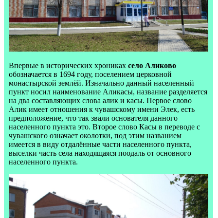
Впервые в исторических хрониках
село Аликово
обозначается в 1694 году, поселением церковной
монастырской землёй. Изначально данный населенный
пункт носил наименование Аликасы, название разделяется
на два составляющих слова алик и касы. Первое слово
Алик имеет отношения к чувашскому имени Элек, есть
предположение, что так звали основателя данного
населенного пункта это. Второе слово Касы в переводе с
чувашского означает околотки, под этим названием
имеется в виду отдалённые части населенного пункта,
выселки часть села находящаяся поодаль от основного
населенного пункта.