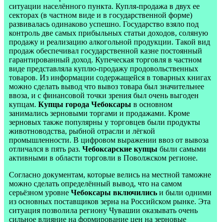
ситуации населённого пункта. Купля-продажа в двух ее
секторах (в частном виде и в государственной форме)
развивалась одинаково успешно. Государство взяло под
контроль две самых прибыльных статьи доходов, соляную
продажу и реализацию алкогольной продукции. Такой вид
продаж обеспечивал государственной казне постоянный
гарантированный доход. Купеческая торговля в частном
виде представляла куплю-продажу продовольственных
товаров. Из информации содержащейся в товарных книгах
можно сделать вывод что вывоз товара был значительнее
ввоза, и с финансовой точки зрения был очень выгоден
купцам.
Купцы города Чебоксары
в основном
занимались зерновыми торгами и продажами. Кроме
зерновых также популярны у торговцев были продукты
животноводства, рыбной отрасли и лёгкой
промышленности. В цифровом выражении ввоз от вывоза
отличался в пять раз.
Чебоксарские купцы
были самыми
активными в области торговли в Поволжском регионе.
Согласно документам, которые велись на местной таможне
можно сделать определённый вывод, что на самом
серьёзном уровне
Чебоксары включились
и были одними
из основных поставщиков зерна на Российском рынке. Эта
ситуация позволила региону Чувашии оказывать очень
сильное влияние на формирование цен на зерновые