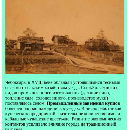
Чебоксары в XVIII веке обладали устоявшимися тесными
связями с сельским хозяйством уезда. Сырьё для многих
видов промышленного изготовления (делание вина,
топление сала, солодовенного, производство муки)
поставлялось селом.
Промышленные заведения купцов
большей частью находились в уездах. В число работников
купеческих предприятий значительное количество имели
кабальные чувашские крестьяне. Развитие экономических
контактов усиливало влияние города на традиционный
быт села.