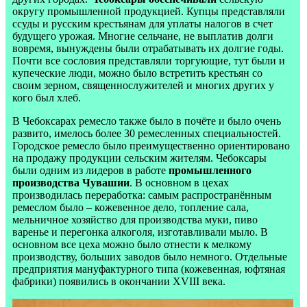
округу промышленной продукцией. Купцы представляли
ссуды и русским крестьянам для уплаты налогов в счет
будущего урожая. Многие сельчане, не выплатив долги
вовремя, вынуждены были отрабатывать их долгие годы.
Почти все сословия представляли торгующие, тут были и
купеческие люди, можно было встретить крестьян со
своим зерном, священнослужителей и многих других у
кого был хлеб.
В Чебоксарах ремесло также было в почёте и было очень
развито, имелось более 30 ремесленных специальностей.
Городское ремесло было преимущественно ориентировано
на продажу продукции сельским жителям. Чебоксары
были одним из лидеров в работе
промышленного
производства Чувашии
. В основном в цехах
производилась переработка: самым распространённым
ремеслом было – кожевенное дело, топление сала,
мельничное хозяйство для производства муки, пиво
варенье и перегонка алкоголя, изготавливали мыло. В
основном все цеха можно было отнести к мелкому
производству, больших заводов было немного. Отдельные
предприятия мануфактурного типа (кожевенная, юфтяная
фабрики) появились в окончании XVIII века.