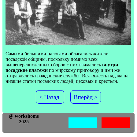
Самыми большими налогами облагались жители
посадской общины, поскольку помимо всех
вышеперечисленных сборов с них взимались
внутри
посадские платежи
по мирскому приговору и ими же
отправлялись гражданские службы. Вся тяжесть падала на
низшие статьи посадских людей, цеховых и крестьян.
< Назад
Вперёд >
@ workshome
2025