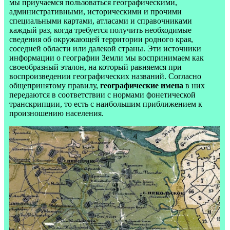
мы приучаемся пользоваться географическими,
административными, историческими и прочими
специальными картами, атласами и справочниками
каждый раз, когда требуется получить необходимые
сведения об окружающей территории родного края,
соседней области или далекой страны. Эти источники
информации о географии Земли мы воспринимаем как
своеобразный эталон, на который равняемся при
воспроизведении географических названий. Согласно
общепринятому правилу,
географические имена
в них
передаются в соответствии с нормами фонетической
транскрипции, то есть с наибольшим приближением к
произношению населения.