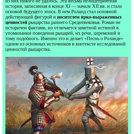
из них никого не удалось. Эта весьма нелицеприятная
история, записанная в конце XI — начале XII вв. и стала
основой будущего эпоса. В нем Роланд стал основной
действующей фигурой и
носителем ярко-выраженных
ценностей
рыцарства раннего Средневековья. Роман не
историчен фактами, но отличается заметной истиной в
упоминании поведения рыцарей, их речи, церемоний и
тому подобного. Именно это и делает «Песнь о Роланде»
одним из основных источников в контексте исследований
ценностей рыцарства.