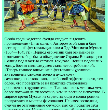
Особо среди кодексов бусидо следует, выделить
произведение «
Пять
колец»
.
Автором
этой
книги
был
легендарный
фехтовальщик
эпохи
Эдо
Миямото
Мусаси
(1584
—
1645
гг
.).
Период
ег
о жизни был ознаменован
окончанием борьбы за объединение Страны Восходящего
Солнца под властью сегунов Токугава. Войны подошли к
концу, боевая сила самураев стала невостребованной.
«Теперь главное внимание в фехтовании уделялось
внутреннему самоконтролю и духовному
самосовершенствованию, а не боевой эффективности, тем
более, что проверить ее на практике становилось
достаточно затруднительно». Так появилась мистика меча,
более похожая на философию, чем на военное искусство. В
мирное время Мусаси из странствующего воина-ронина
превратился в мастера фехтования. Не имея господина,
будучи не отягощенным службой ему, он посвятил себя
искусству меча. Мусаси считают величайшим
мастером