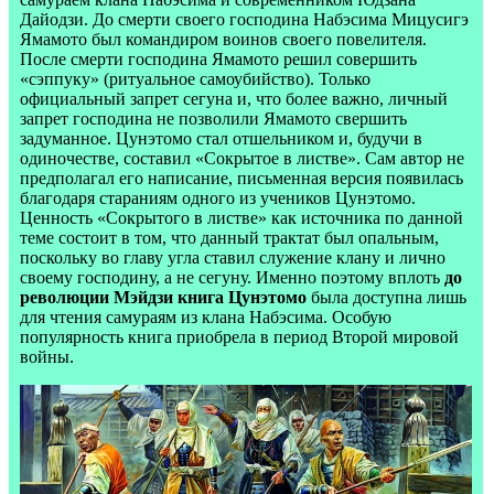
Дайодзи. До смерти своего господина Набэсима Мицусигэ
Ямамото был командиром воинов своего повелителя.
После смерти господина Ямамото решил совершить
«сэппуку» (ритуальное самоубийство). Только
официальный запрет сегуна и, что более важно, личный
запрет господина не позволили Ямамото свершить
задуманное. Цунэтомо стал отшельником и, будучи в
одиночестве, составил «Сокрытое в листве». Сам автор не
предполагал его написание, письменная версия появилась
благодаря стараниям одного из учеников Цунэтомо.
Ценность «Сокрытого в листве» как источника по данной
теме состоит в том, что данный трактат был опальным,
поскольку во главу угла ставил служение клану и лично
своему господину, а не сегуну. Именно поэтому вплоть
до
революции Мэйдзи книга Цунэтомо
была доступна лишь
для чтения самураям из клана Набэсима. Особую
популярность книга приобрела в период Второй мировой
войны.