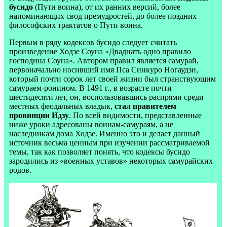
бусидо
(Пути воина), от их ранних версий, более
напоминающих свод премудростей, до более поздних
философских трактатов о Пути воина.
Первым в ряду кодексов бусидо следует считать
произведение Ходзе Соуна «Двадцать одно правило
господина Соуна». Автором правил является самурай,
первоначально носивший имя Пса Синкуро Ногаудзи,
который почти сорок лет своей жизни был странствующим
самураем-ронином. В 1491 г., в возрасте почти
шестидесяти лет, он, воспользовавшись распрями среди
местных феодальных владык,
стал правителем
провинции Идзу
. По всей видимости, представленные
ниже уроки адресованы воинам-самураям, а не
наследникам дома Ходзе. Именно это и делает данный
источник весьма ценным при изучении рассматриваемой
темы, так как позволяет понять, что кодексы бусидо
зародились из «военных уставов» некоторых самурайских
родов.