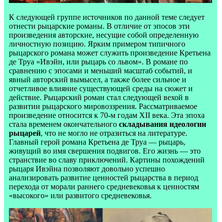
К следующей группе источников по данной теме следует
отнести рыцарские романы. В отличие от эпосов эти
произведения авторские, несущие собой определенную
личностную позицию. Ярким примером типичного
рыцарского романа может служить произведение Кретьена
де Труа «Ивэйн, или рыцарь со львом». В романе по
сравнению с эпосами и меньший масштаб событий, и
явный авторский вымысел, а также более сильное и
отчетливое влияние существующей среды на сюжет и
действие. Рыцарский роман стал следующей вехой в
развитии рыцарского мировоззрения. Рассматриваемое
произведение относится к 70-м годам XII века. Эта эпоха
стала временем окончательного
складывания идеологии
рыцарей
, что не могло не отразиться на литературе.
Главный герой романа Кретьена де Труа — рыцарь,
живущий во имя свершения подвигов. Его жизнь — это
странствие во славу приключений. Картины похождений
рыцаря Ивэйна позволяют довольно успешно
анализировать развитие ценностей рыцарства в период
перехода от морали раннего средневековья к ценностям
«высокого» или развитого средневековья.