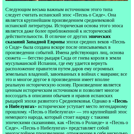
Следующим весьма важным источником этого типа
следует считать испанский эпос «Песнь о Сиде». Она
является крупнейшим произведением средневековой
испанской литературы. Историческая основа этого эпоса
является даже более приближенной к исторической
действительности. В отличие от других
эпических
сказаний Западной Европы
эпохи средних веков «Песнь
о Сиде» была создана вскоре после описываемых в
произведении событий. Имена действующих лиц, основа
сюжета — бегство рыцаря Сида от гнева короля в земли
мусульманской Испании, где ему удается вернуть
расположение правителя путем даров ему огромных
земельных владений, завоеванных в войнах с маврами; все
это и многое другое в произведении имеет вполне
реальную историческую основу. Произведение является
ценным историческим источником и позволяет многое
воссоздать в описании обычаев и нравов испанских
рыцарей эпохи развитого Средневековья. Однако в «
Песнь
о Нибелунгах
» историческое уступает место легендарному
прошлому. «Песнь о Нибелунгах» — это крупнейший эпос
немецкого народа, который стоит наряду с такими
эпическими сказаниями, как «Песнь о Роланде» и «Песнь о
Сиде». «Песнь о Нибелунгах» представляет собой
многослойное произведение, отражающее в себе несколько