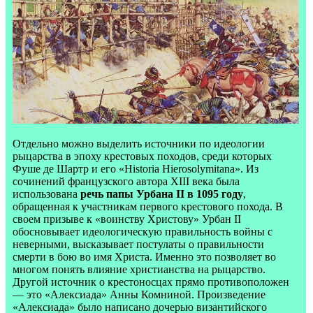
Отдельно можно выделить источники по идеологии
рыцарства в эпоху крестовых походов, среди которых
Фуше де Шартр и его «Historia Hierosolymitana». Из
сочинений французского автора XIII века была
использована
речь папы Урбана II в 1095 году
,
обращенная к участникам первого крестового похода. В
своем призыве к «воинству Христову» Урбан II
обосновывает идеологическую правильность войны с
неверными, высказывает постулаты о правильности
смерти в бою во имя Христа. Именно это позволяет во
многом понять влияние христианства на рыцарство.
Другой источник о крестоносцах прямо противоположен
— это «Алексиада» Анны Комниной. Произведение
«Алексиада» было написано дочерью византийского