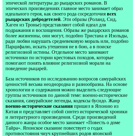
эпической литературы до рыцарских романов. В
эпических произведениях главное место занимает образ
идеального героя, как своего рода сосредоточия
всех
рыцарских добродетелей
. Эти образы (Роланд, Сид,
Хаген из Тронье) представляют собой идеал для
подражания и восхищения. Образы же рыцарских романов
более жизненны, они могут, подобно Тристана и Изольды,
ради любви нарушать средневековую мораль или, подобно
Парцифалю, искать утешения не в бою, а в поиске
религиозной истины. Отдельное место занимают
источники по истории крестовых походов, которые
помогают понять влияние религиозной морали на
поведение рыцарей.
База источников по исследованию вопросов самурайских
ценностей весьма неоднородна и разнообразна. На основе
хронологии и содержания можно выделить следующие
группы источников по данной теме: военно-исторические
сказания, самурайские легенды, кодексы бусидо. Жанр
военно-исторические сказания
пришел в Японию из
Китая и представляет собой синтез исторической хроники
и литературного произведения. Среди произведений
данного жанра особое место занимает «Повесть о доме
Тайра». Японское сказание повествует о годах
противостояния чиуч крупнейших родов японской