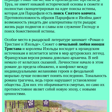
Труа, не имеет никакой исторической основы в сюжете и
полностью сконцентрирован на идее поиска истины,
которая для Парцифаля есть
поиск Святого ковчега
.
Противоположность образов Парцифаля и Ивэйна дают
возможность увидеть две альтернативы пути рыцаря:
жизнь ради подвигов и славы или служение Господу и
поиск божественной истины.
Особое место в рыцарской литературе занимает «Роман о
Тристане и Изольде». Сюжет о
печальной любви юноши
Тристана
и королевы Изольды восходит к ирландским
источникам и вплетается затем в мир артуровских легенд.
Французская версия романа довольно архаична. В ней
немало от кельтских сказаний. Личностное начало в этом
романе до предела обнажено, и конфликт между
индивидуальными желаниями героев и феодальной
моралью лучше позволяет понять последнюю. Тональность
романа трагична, ведь герои нарушают установление
общества. Для них это оборачивается смертью, но само их
противостояние являет собой новую эпоху, с новыми
ценностями.