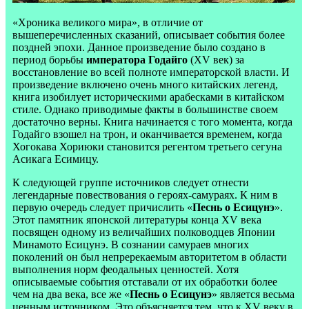
«Хроника великого мира», в отличие от
вышеперечисленных сказаний, описывает события более
поздней эпохи. Данное произведение было создано в
период борьбы
императора Годайго
(XV век) за
восстановление во всей полноте императорской власти. И
произведение включено очень много китайских легенд,
книга изобилует историческими арабесками в китайском
стиле. Однако приводимые факты в большинстве своем
достаточно верны. Книга начинается с того момента, когда
Годайго взошел на трон, и оканчивается временем, когда
Хогокава Хориюки становится регентом третьего сегуна
Асикага Есимицу.
К следующей группе источников следует отнести
легендарные повествования о героях-самураях. К ним в
первую очередь следует причислить «
Песнь о Есицунэ
».
Этот памятник японской литературы конца XV века
посвящен одному из величайших полководцев Японии
Минамото Есицунэ. В сознании самураев многих
поколений он был непререкаемым авторитетом в области
выполнения норм феодальных ценностей. Хотя
описываемые события отставали от их обработки более
чем на два века, все же «
Песнь о Есицунэ
» является весьма
ценным источником. Это объясняется тем, что к XV веку в