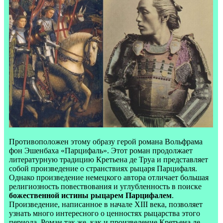
Противоположен этому образу герой романа Вольфрама
фон Эшенбаха «Парцифаль». Этот роман продолжает
литературную традицию Кретьена де Труа и представляет
собой произведение о странствиях рыцаря Парцифаля.
Однако произведение немецкого автора отличает большая
религиозность повествования и углубленность в поиске
божественной истины рыцарем Парцифалем
.
Произведение, написанное в начале XIII века, позволяет
узнать много интересного о ценностях рыцарства этого
периода. Роман так же, как и произведение Кретьена де