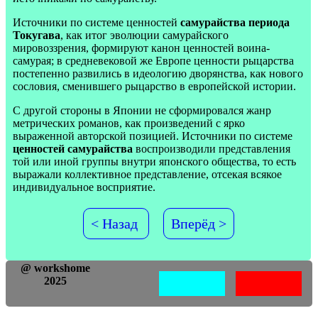
Источники по системе ценностей
самурайства периода
Токугава
, как итог эволюции самурайского
мировоззрения, формируют канон ценностей воина-
самурая; в средневековой же Европе ценности рыцарства
постепенно развились в идеологию дворянства, как нового
сословия, сменившего рыцарство в европейской истории.
С другой стороны в Японии не сформировался жанр
метрических романов, как произведений с ярко
выраженной авто
рской
позицией
.
Источники
по
системе
ценностей
самурайства
вос
производили
представления
той
или
иной
группы
внутри
японского
общества
,
то
есть
выражали
коллективное
представ
лен
ие
,
о
тсекая всякое
индивидуальное восприятие.
< Назад
Вперёд >
@ workshome
2025