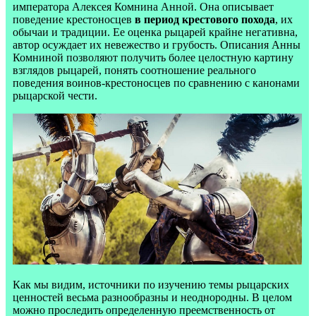
императора Алексея Комнина Анной. Она описывает
поведение крестоносцев
в период крестового похода
, их
обычаи и традиции. Ее оценка рыцарей крайне негативна,
автор осуждает их невежество и грубость. Описания Анны
Комниной позволяют получить более целостную картину
взглядов рыцарей, понять соотношение реального
поведения воинов-крестоносцев по сравнению с канонами
рыцарской чести.
Как мы видим, источники по изучению темы рыцарских
ценностей весьма разнообразны и неоднородны. В целом
можно проследить определенную преемственность от