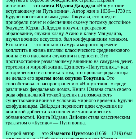
источник — это
книга Юдзана Дайдодзи
«Напутствие
вступающему на Путь воина». Автор жил в 1636—1730 гг.
Будучи воспитанниками дома Токугава, его предки
приобрели почет и обеспечили своему потомку достойное
будущее. Юдзан Дайдодзи получил прекрасное
образование, служил клану Асано и клану Мацудайра,
изучал военное искусство, был конфуцианским монахом.
Его книга — это попытка самурая мирного времени
воплотить в жизнь взгляды классического средневекового
воина с его идеалами служения и верности. Это
противостояние разлагающему влиянию на самураев денег,
торговли и мирной жизни. Ценность «Напутствия...» как
исторического источника в том, что прошлое рода автора
не делало его
врагом дома сегунов Токугава
. Это
способствовало распространению «Напутствия...» среди
различных феодальных домов. Книга Юдзана стала своего
рода официальной точкой зрения на возможность
существования воина в условиях мирного времени. Будучи
конфуцианцем, Дайдодзи переносит идеи служения из
воинской доблести в исполнение чиновнических
обязанностей. Книга Юдзана Дайодзи стала классическим
трактатом о «Бусидо» — Пути воина.
Второй автор — это
Ямамото Цунэтомо
(1659—1719) был
самураем клана Набэсима и современником Юдзана