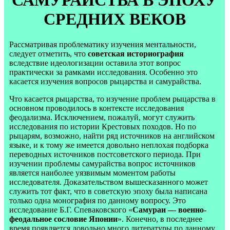
САМУРАЙСТВА В ЭПОХУ
СРЕДНИХ ВЕКОВ
Рассматривая проблематику изучения ментальности,
следует отметить, что
советская историография
вследствие идеологизации оставила этот вопрос
практически за рамками исследования. Особенно это
касается изучения вопросов рыцарства и самурайства.
Что касается рыцарства, то изучение проблем рыцарства в
основном проводилось в контексте исследования
феодализма. Исключением, пожалуй, могут служить
исследования по истории Крестовых походов. Но по
рыцарям, возможно, найти ряд источников на английском
языке, и к тому же имеется довольно неплохая подборка
переводных источников постсоветского периода. При
изучении проблемы самурайства вопрос источников
является наиболее уязвимым моментом работы
исследователя. Доказательством вышесказанного может
служить тот факт, что в советскую эпоху была написана
только одна монография по данному вопросу. Это
исследование Б.Г. Спеваковского «
Самураи — военно-
феодальное сословие Японии
». Конечно, в последнее
время появляется довольно много литературы по данному