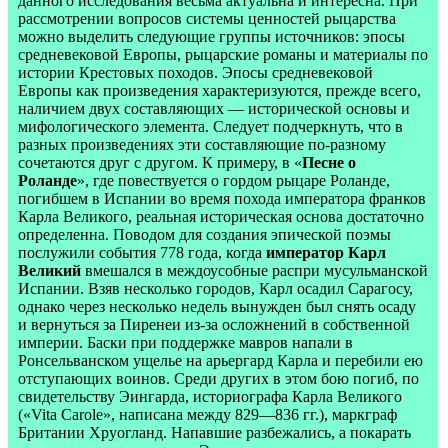
данного исследования весьма актуальна и интересна. При
рассмотрении вопросов системы ценностей рыцарства
можно выделить следующие группы источников: эпосы
средневековой Европы, рыцарские романы и материалы по
истории Крестовых походов. Эпосы средневековой
Европы как произведения характеризуются, прежде всего,
наличием двух составляющих — исторической основы и
мифологического элемента. Следует подчеркнуть, что в
разных произведениях эти составляющие по-разному
сочетаются друг с другом. К примеру, в «
Песне о
Роланде
», где повествуется о гордом рыцаре Роланде,
погибшем в Испании во время похода императора франков
Карла Великого, реальная историческая основа достаточно
определенна. Поводом для создания эпической поэмы
послужили события 778 года, когда
император Карл
Великий
вмешался в междоусобные распри мусульманской
Испании. Взяв несколько городов, Карл осадил Сарагосу,
однако через несколько недель вынужден был снять осаду
и вернуться за Пиренеи из-за осложнений в собственной
империи. Баски при поддержке мавров напали в
Ронсельванском ущелье на арьергард Карла и перебили ею
отступающих воинов. Среди других в этом бою погиб, по
свидетельству Эингарда, историографа Карла Великого
(«Vita Carole», написана между 829—836 гг.), маркграф
Британии Хруогланд. Напавшие разбежались, а покарать