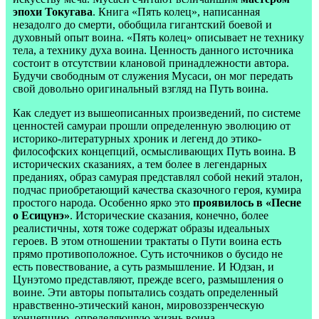
эпохи Токугава
. Книга «Пять колец», написанная
незадолго до смерти, обобщила гигантский боевой и
духовный опыт воина. «Пять колец» описывает не технику
тела, а технику духа воина. Ценность данного источника
состоит в отсутствии клановой принадлежности автора.
Будучи свободным от служения Мусаси, он мог передать
свой довольно оригинальный взгляд на Путь воина.
Как следует из вышеописанных произведений, по системе
ценностей самураи прошли определенную эволюцию от
историко-литературных хроник и легенд до этико-
философских концепций, осмысливающих Путь воина. В
исторических сказаниях, а тем более в легендарных
преданиях, образ самурая представлял собой некий эталон,
подчас приобретающий качества сказочного героя, кумира
простого народа. Особенно ярко это
проявилось в «Песне
о Есицунэ»
. Исторические сказания, конечно, более
реалистичны, хотя тоже содержат образы идеальных
героев. В этом отношении трактаты о Пути воина есть
прямо противоположное. Суть источников о бусидо не
есть повествование, а суть размышление. И Юдзан, и
Цунэтомо представляют, прежде всего, размышления о
воине. Эти авторы попытались создать определенный
нравственно-этический канон, мировоззренческую
концепцию, определяющую жизнь воина.