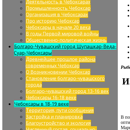
Деятельность в Чебоксарах
Промышленность Чебоксар
Организация в Чебоксарах
Про историю Чебоксар
Чебоксары в начале 20 века
В годы Первой мировой войны
Общественно-политическая жизнь
Болгаро-Чувашский город Шупашкар-Веда-
Суар-Чебоксары
Древнейшее прошлое района
современных Чебоксар
Рыб
О Возникновении Чебоксар
Становление болгаро-чувашского
И
города
Болгаро-чувашский город 13-16 век
Чебоксары 16-18 веке
Чебоксары в 18-19 веке
Территория, пути сообщения
Застройка и планировка
В по
опти
Благоустройство и экология
Мари
Численный состав, социально-