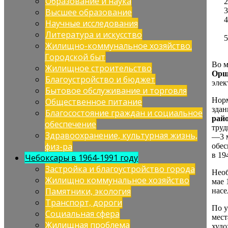
Образование и наука
Высшее образование
Научные исследования
Литература и искусство
Жилищно-коммунальное хозяйство.
Городской быт
Во м
Жилищное строительство
Орш
Благоустройство и бюджет
элек
Бытовое обслуживание и торговля
Норм
Общественное питание
здан
Благосостояние граждан и социальное
рай
обеспечение
труд
Здравоохранение, культурная жизнь,
—3 м
физ-ра
обес
в 19
Чебоксары в 1964-1991 году
Застройка и благоустройство города
Необ
Жилищно коммунальное хозяйство
мае 
Памятники, экология
насе
Транспорт, дороги
По у
Социальная сфера
мест
Жилищная проблема
худо