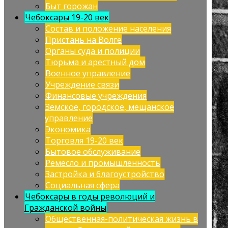
Быт горожан
Чебоксары 19-20 век
Состав и положение населения
Пристань на Волге
Органы суда и полиции
Тюрьма и арестный дом
Военное управление
Учреждение связи
Финансовые учреждения
Земское, городское, мещанское
управление
Экономика
Торговля 19-20 век
Бытовое обслуживание
Ремесло и промышленность
Застройка и благоустройство
Социальная сфера
Чебоксары в годы революций и
Гражданской войны
Общественная-политическая жизнь в