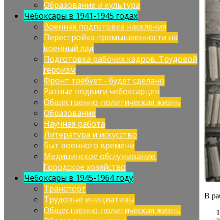
Образование и культура
Чебоксары в 1941-1945 годах
Военная подготовка населения
Перестройка промышленности на
военный лад
Подготовка рабочих кадров. Трудовой
героизм
Фронт требует - будет сделано
Ратные подвиги чебоксарцев
Общественно-политическая жизнь
Образование
Научная работа
Литература и искусство
Быт военного времени
Медицинское обслуживание.
Городское хозяйство
Чебоксары в 1945-1964 году
Транспорт
В ра
Трудовые инициативы
Общественно-политическая жизнь