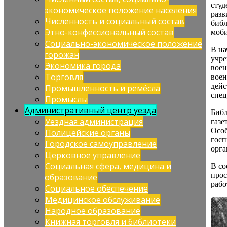
студ
экономическое положение населения
разв
Численность и социальный состав
библ
Этно-конфессиональный состав
моби
Социально-экономическое положение
В на
горожан
учре
Экономика города
воен
Торговля
воен
дейс
Промышленность и ремёсла
спец
Промыслы
Административный центр уезда
Библ
Уездная администрация
газе
Осо
Полицейские органы
госп
Городское самоуправление
орга
Церковное управление
Социальная сфера, медицина и
В со
про
образование
рабо
Социальное обеспечение
Медицинское обслуживание
Народное образование
Книжная торговля и библиотеки