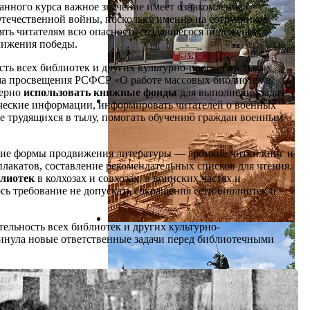
анного курса важное значение имеет ознакомление с
течественной войны, поскольку именно на сотрудников
нять читателям всю опасность создавшегося положения,
лижения победы.
сть всех библиотек и других культурно-просветительных
ма просвещения РСФСР «О работе массовых библиотек в
мерно
использовать книжные фонды
для выполнения задач
ические информации, информировать читателей о военных
ме трудящихся в тылу, помогать обучению граждан военным
бкие формы продвижения литературы — громкие читки книг и
 плакатов, составление рекомендательных списков для чтения.
блиотек
в колхозах и совхозах, в воинских частях и
ось требование не допускать сокращения сети библиотек и
тельность всех библиотек и других культурно-
нула новые ответственные задачи перед библиотечными