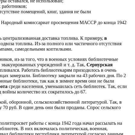
ры оставался, не использован;
 работников;
тсутствие помещений, книг, здания не были
и Народный комиссариат просвещения МАССР до конца 1942
ь централизованная доставка топлива. К примеру,
в
одвоза топлива. Из-за полного или частичного отсутствия
мпами, самодельными коптилками.
ников, из-за того, что в военных условиях библиотечные
 эвакуированных учреждений и т. д. Так,
Сернурская
апливался. Работать библиотекарям приходилось в очень
ицах замерзали. Библиотеку закрыли на 43 рабочих дня. По 2
нные библиотеки, так как в зимнее время они не были
бота
среди населения, уменьшилась сеть библиотек. Так, если
д войны количество их сократилось до 67.
ой, оборонной, сельскохозяйственной литературой. Так, в
у 70 руб. В один день они были проданы. Спрос сельского
литпросвет работы с конца 1942 года начал рассылать на
блиотек. В них включалась политическая, военная,
вал библиотеки республики литературой согласно данным