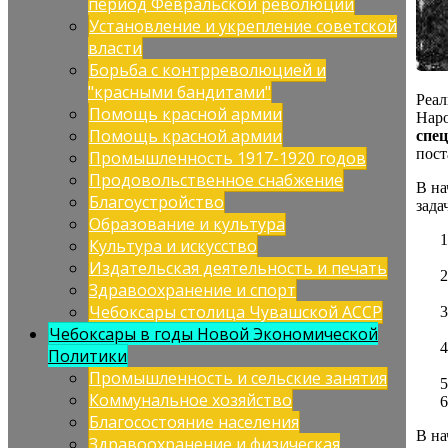
период Февральской революции
Установление и укрепление советской
власти
Борьба с контрреволюцией и
"красными бандитами"
Реал
Помощь красной армии
Нар
Помощь красной армии
спе
пост
Промышленность 1917-1920 годов
Продовольственное снабжение
В н
Благоустройство
зада
Образование и культура
Культура и искусство
Издательская деятельность и печать
Здравоохранение и спорт
Чебоксары столица Чувашской АССР
Чебоксары в годы Новой Экономической
Политики
Промышленность и сельские занятия
Коммунальное хозяйство
Благосостояние населения
В на
Здравоохранение и физическая