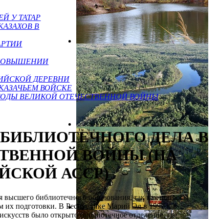
Й У ТАТАР
КАЗАХОВ В
АРТИИ
В ПОВЫШЕНИИ
ИЙСКОЙ ДЕРЕВНИ
КАЗАЧЬЕМ ВОЙСКЕ
 ГОДЫ ВЕЛИКОЙ ОТЕЧЕСТВЕННОЙ ВОЙНЫ
 БИБЛИОТЕЧНОГО ДЕЛА В
ТВЕННОЙ ВОЙНЫ (НА
ЙСКОЙ АССР)
я высшего библиотечного образования, так как вопросы
м их подготовки. В Республике Марий Эл в 1997 г. в
искусств было открыто библиотечное отделение, где