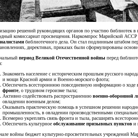
изацию решений руководящих органов по участию библиотек в 
одный комиссариат просвещения. Наркомпрос Марийской АССР
циалистами
библиотечного дела. Он стал подлинным штабом пер
ановлениях, директивах, приказах были сформулированы основн
ачальный
период Великой Отечественной войны
перед библиот
ч:
Знакомить население с историческим прошлым русского народа
и мощи Красной армии и Военно-морского флота;
Обеспечить всестороннюю повседневную информацию о ходе 
фронте
, о трудовом героизме тыла;
Активно содействовать распространению
военно-оборонной 
овладении военным делом;
Оказывать практическую помощь в успешном решении народно-
промышленность, в овладении производственными специально
Всемерно укреплять связь фронта и тыла, расширять всестор
Обеспечить культурное
обслуживание призывных пунктов
и 
чале войны бюджет культурно-просветительных учреждений Мар