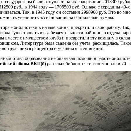
 г. государством было отпущено на их содержание 2018300 рублей, 
12500 руб., в 1944 году — 1705500 руб. Однако с середины 40-х 
ичиваться. Так, в 1945 году он составил 2990900 руб. Это во мн
ожность увеличить ассигнования на социальные нужды.
торые библиотеки в начале войны прекратили свою работу. Так,
стала существовать из-за бездеятельности районного отдела нар
ы вместе с имуществом клуба и превратили эту комнату в склад
овщиком. Литература была свалена без учета, расхищалась. Так
ло трудящихся райцентра и учащихся чтения книг.
нный отдел образования не оказывал помощи в работе библиот
ийский обком ВКП(б)
разослал библиотечки стоимостью в 70—10