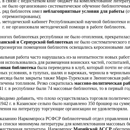
в связи с недостатком книг бюджет на комплектование литерату
не было организовано систематическое обучение библиотечных
ряд библиотек имел
неблагоприятные условия для работы
(о
отремонтированы);
методический кабинет Республиканской научной библиотеки 
г. не организовали методической помощи в работе библиотек.
ногих библиотеках республики не было отопления, прекратилас
анской и Сернурской библиотеках
не было систематического п
троэнергии помещения библиотек освещались керосиновыми ла
альная работа часто нарушалась из-за неопытности новых работ
ия использовались для размещения воинских частей, госпиталей,
онная библиотека
была переведена в клуб, который почти не от
ных условиях, в тулупах, шалях и варежках, чернила в чернильн
есяца были закрыты также Мари-Турекская и Звениговская райо
печены топливом. Резко сократилась
массово-политическая ра
41 г. в республике были 74 массовые библиотеки, то в первый го
ходимо добавить, что плохо осуществлялась торговля политическ
1942 г. в Казанское сельпо было направлено 350 брошюр на сумм
ления на литературу торгующие организации не удовлетворяли.
казанию Наркомпроса РСФСР библиотечный отдел управления по
а списки минимума литературы для комплектования массовых би
жественная литература. Наркомпрос
Марийской АССР
обеспечи