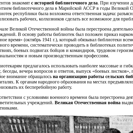
ентов знакомят
с историей библиотечного дела
. При изучении д
итием библиотечного дела в Марийской АССР в годы Великой О
иотек республики была возложена ответственная задача: разъяс
лизовать рабочих, колхозников сделать все возможное для приб
чале Великой Отечественной войны была перестроена деятельно
ждений. В основу работы библиотек был положен приказ нарко
ное время» (октябрь 1941 г.), который обязывал библиотеки все
ного времени, систематически проводить в библиотеках полит
твиях, боевых подвигах бойцов и командиров, трудовом героиз
иальностям и новым производственным профессиям.
иотекарям предлагалось использовать наиболее массовые и ги
т, беседы, вечера вопросов и ответов, выпуск «боевых листков»,
бое внимание обращалось
на организацию работы сельских би
италях. К органам народного образования на местах предъявлял
низовать их бесперебойную работу.
ответствии с условиями военного времени была перестроена дея
светительных учреждений.
Великая Отечественная война
выдви
тниками.