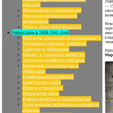
1940
культура
— 15
Образование и просвещение
увел
Научно-исследовательские
возм
организации
Неко
Печать, культура и искусство
пере
Чебоксары в 1928-1941 году
школ
Фабрично-заводская промышленность
клад
лиши
Продовольственное снабжение
Торговля в Чебоксарах
Райо
Бюджет и городское хозяйство
Мар
Городское хозяйство Чебоксар
Жилищное строительство в
Чебоксарах
Коммунальное хозяйство
Санитарная служба
Дороги и транспорт
Учреждение связи
Благоустройство и строительство
Политические репрессии и гонения на
церковь