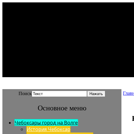
Глав
Поиск
Основное меню
Чебоксары город на Волге
История Чебоксар