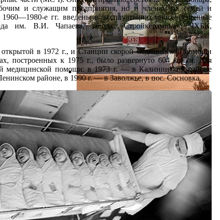
абочим и служащим предприятия, но и членам их семей и
 1960—1980-е гг. введены в эксплуатацию многочисленные
вода им. В.И. Чапаева, завода «Стройкерамика», ЧХБК,
, открытой в 1972 г., и Станции скорой медицинской помощи
х, построенных к 1975 г., было развернуто 604 койки. Для
й медицинской помощи: в 1973 г. — в Калининском районе
Ленинском районе, в 1990 г. — в Заволжье, в пос. Сосновка.