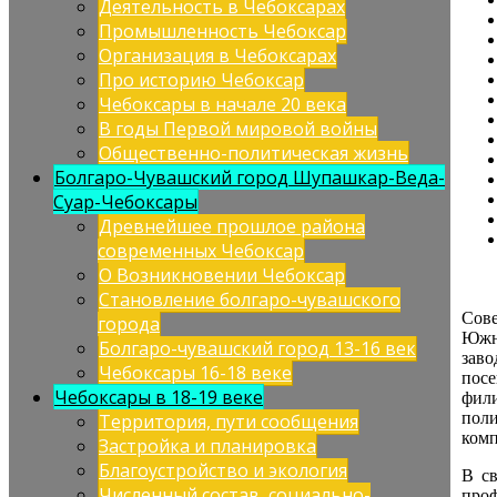
Деятельность в Чебоксарах
Промышленность Чебоксар
Организация в Чебоксарах
Про историю Чебоксар
Чебоксары в начале 20 века
В годы Первой мировой войны
Общественно-политическая жизнь
Болгаро-Чувашский город Шупашкар-Веда-
Суар-Чебоксары
Древнейшее прошлое района
современных Чебоксар
О Возникновении Чебоксар
Становление болгаро-чувашского
Сове
города
Южно
Болгаро-чувашский город 13-16 век
заво
Чебоксары 16-18 веке
посе
Чебоксары в 18-19 веке
фил
пол
Территория, пути сообщения
комп
Застройка и планировка
Благоустройство и экология
В с
Численный состав, социально-
проф