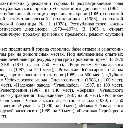
илактических учреждений города. В рассматриваемые годы
спубликанского противотуберкулезного диспансера (1964—
спубликанской станции переливания крови (1969), городской
ской стоматологической поликлиники (1986), городской
нической больницы № 1 (1978), Республиканского кожно-
ологического диспансера (1973—1974). В 1965 г. открыт
розничную продажу врачебных предметов, ремонт слуховой
ых предприятий города строились базы отдыха и санатории-
регам рек на живописных местах. Под наблюдением опытных
ные лечебные процедуры, культурно проводили время. В 1970
ХБК (1971 г., на 450 мест), «Родничок» Чебоксарского
паева (1987, на 150 мест), «Ромашка» Чебоксарского завода
авода промышленных тракторов (1989, на 500 мест), «Дубки»
с» Чебоксарского завода «Энергозапчасть» (1988, на 100 мест),
мест), «Надежда» завода «Чувашкабель» (1987, на 100 мест),
елестроения (1987, на 140 мест), «Березка» Чувашского
ского управления «Водоканала» (1987, на 50 мест), «Росинка»
«Солнышко» Чебоксарского агрегатного завода (1989, на 250
правления «Чувашгаз» (1990, на 20 мест), «Маяк» Чебоксарского
одской электросети (1989, на 50 мест), «Росинка» Стройтреста
ст).