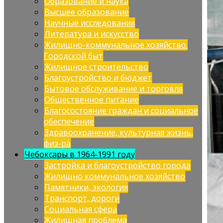
Образование и наука
Высшее образование
Научные исследования
Литература и искусство
Жилищно-коммунальное хозяйство.
Городской быт
Жилищное строительство
Благоустройство и бюджет
Бытовое обслуживание и торговля
Общественное питание
Благосостояние граждан и социальное
обеспечение
Здравоохранение, культурная жизнь,
физ-ра
Чебоксары в 1964-1991 году
Застройка и благоустройство города
Жилищно коммунальное хозяйство
Памятники, экология
Транспорт, дороги
Социальная сфера
Жилищная проблема