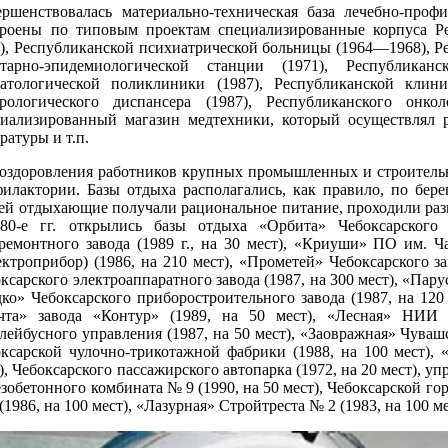
ершенствовалась материально-техническая база лечебно-проф
троены по типовым проектам специализированные корпуса Ре
), Республиканской психиатрической больницы (1964—1968), Ре
итарно-эпидемиологической станции (1971), Республикан
матологической поликлиники (1987), Республиканской кли
ерологического диспансера (1987), Республиканского онк
циализированный магазин медтехники, который осуществлял 
ратуры и т.п.
оздоровления работников крупных промышленных и строительн
филактории. Базы отдыха располагались, как правило, по бе
ей отдыхающие получали рациональное питание, проходили раз
80-е гг. открылись базы отдыха «Орбита» Чебоксарского 
ремонтного завода (1989 г., на 30 мест), «Криуши» ПО им. Ча
ктроприбор) (1986, на 210 мест), «Прометей» Чебоксарского з
ксарского электроаппаратного завода (1987, на 300 мест), «Пару
ко» Чебоксарского приборостроительного завода (1987, на 120 
чта» завода «Контур» (1989, на 50 мест), «Лесная» НИИ Р
лейбусного управления (1987, на 50 мест), «Заовражная» Чуваш
ксарской чулочно-трикотажной фабрики (1988, на 100 мест), 
), Чебоксарского пассажирского автопарка (1972, на 20 мест), у
зобетонного комбината № 9 (1990, на 50 мест), Чебоксарской гор
(1986, на 100 мест), «Лазурная» Стройтреста № 2 (1983, на 100 ме