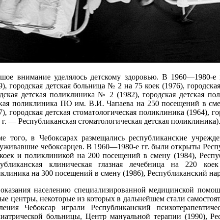
шое внимание уделялось детскому здоровью. В 1960—1980-е г
9), городская детская больница № 2 на 75 коек (1976), городск
дская детская поликлиника № 2 (1982), городская детская по
кая поликлиника ПО им. В.И. Чапаева на 250 посещений в смен
7), городская детская стоматологическая поликлиника (1964), г
 г. — Республиканская стоматологическая детская поликлиника)
ме того, в Чебоксарах размещались республиканские учрежде
уживавшие чебоксарцев. В 1960—1980-е гг. были открыты Респу
коек и поликлиникой на 200 посещений в смену (1984), Респу
публиканская клиническая глазная лечебница на 220 коек 
клиника на 300 посещений в смену (1986), Республиканский нар
 оказания населению специализированной медицинской помощи
ые центры, некоторые из которых в дальнейшем стали самосто
еления Чебоксар играли Республиканский психотерапевтиче
хиатрической больницы, Центр мануальной терапии (1990), Р