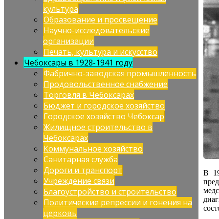
культура
Образование и просвещение
Научно-исследовательские
организации
Печать, культура и искусство
Чебоксары в 1928-1941 году
Фабрично-заводская промышленность
Продовольственное снабжение
Торговля в Чебоксарах
Бюджет и городское хозяйство
Городское хозяйство Чебоксар
Жилищное строительство в
Чебоксарах
Коммунальное хозяйство
Санитарная служба
Дороги и транспорт
В 1
Учреждение связи
пред
мед
Благоустройство и строительство
диа
Политические репрессии и гонения на
сост
церковь