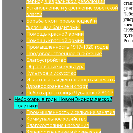
период Февральской революции
стац
Установление и укрепление советской
(19
власти
Чебо
ульт
Борьба с контрреволюцией и
коек
"красными бандитами"
(198
Помощь красной армии
пут
Помощь красной армии
Респ
Промышленность 1917-1920 годов
Продовольственное снабжение
Благоустройство
Образование и культура
Культура и искусство
Издательская деятельность и печать
Здравоохранение и спорт
Чебоксары столица Чувашской АССР
Чебоксары в годы Новой Экономической
Политики
Промышленность и сельские занятия
Коммунальное хозяйство
Благосостояние населения
Здравоохранение и физическая