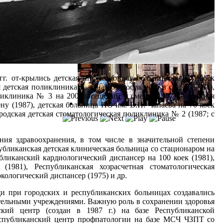
г. от-крылись детская инфекционная больница на 100 коек
ая детская поликлиника № 1 на 500 посещений в смену (1981),
ликлиника № 3 на 200 посещений в смену (1987), городская
у (1987), детская больница ПО им. В.И. Чапаева на 70 коек
ородская детская стоматологическая поликлиника № 2 (1987; с
.
ния здравоохранения, в том числе в значительной степени
бликанская детская клиническая больница со стационаром на
бликанский кардиологический диспансер на 100 коек (1981),
(1981), Республиканская хозрасчетная стоматологическая
кологический диспансер (1975) и др.
 при городских и республиканских больницах создавались
ятельными учреждениями. Важную роль в сохранении здоровья
ский центр (создан в 1987 г.) на базе Республиканской
еспубликанский центр профпатологии на базе МСЧ ЧЗПТ со