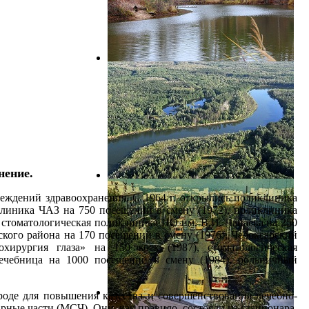
нение.
еждений здравоохранения. С 1964 г. открылись поликлиника
клиника ЧАЗ на 750 посещений в смену (1972), поликлиника
, стоматологическая поликлиника ПО им. В.И. Чапаева на 250
кого района на 170 посещений в смену (1976), Чебоксарский
хирургия глаза» на 150 коек (1987), стоматологическая
лечебница на 1000 посещений в смену (1984), больничный
оде для повышения качества и совершенствования лечебно-
ные части (МСЧ). Они, как правило, состояли из стационара,