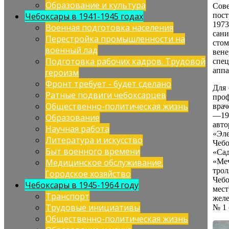
Образование и культура
Сов
пос
Чебоксары в 1941-1945 годах
1973
Военная подготовка населения
сан
Перестройка промышленности на
сто
военный лад
вен
Подготовка рабочих кадров. Трудовой
спе
аппа
героизм
Фронт требует - будет сделано
Для 
Ратные подвиги чебоксарцев
про
Общественно-политическая жизнь
врач
—19
Образование
авто
Научная работа
«Эле
Литература и искусство
Чебо
Быт военного времени
«Сад
«Ме
Медицинское обслуживание.
трол
Городское хозяйство
Чебо
Чебоксары в 1945-1964 году
мест
Транспорт
желе
Трудовые инициативы
№ 1 
Общественно-политическая жизнь