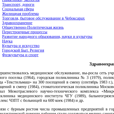
Транспорт, дороги
Социальная сфера
Жилищная проблема
Торговля, бытовое обслуживание в Чебоксарах
Здравоохранение
Общественно-Политическая жизнь
Перестроичные процессы
Развитие народного образования, науки и культуры
Наука
Культура и искусство
Городской Быт. Религия
Физкультура и спорт
Здравоохра
ршенствовалось медицинское обслуживание, вы-росла сеть учр
го поселка (1964), городская поликлиника № 3 (1979), поли
да «Текстильмаш» на 300 посещений в смену (сентябрь 1983 г.)
щений в смену (1984), стоматологическая поликлиника Московс
иал Межотраслевого научно-технического комплекса «Микро
иклиника медицинского института ЧГУ (1989), бальнеогрязе
лекс ЧЗПТ с больницей на 600 коек (1984) и др.
вязи с бурным ростом числа промышленных предприятий в гор
илактической помощи рабочим стали создаваться медико-санитар