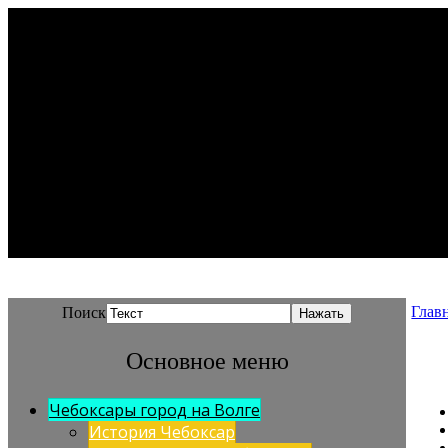
Глав
Поиск
Основное меню
Чебоксары город на Волге
История Чебоксар