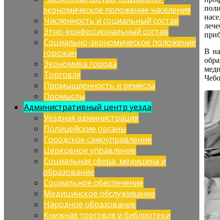
пол
экономическое положение населения
нас
Численность и социальный состав
леч
Этно-конфессиональный состав
приб
Социально-экономическое положение
В на
горожан
обра
Экономика города
мед
Торговля
Чебо
Промышленность и ремёсла
Промыслы
Административный центр уезда
Уездная администрация
Полицейские органы
Городское самоуправление
Церковное управление
Социальная сфера, медицина и
образование
Социальное обеспечение
Медицинское обслуживание
Народное образование
Книжная торговля и библиотеки