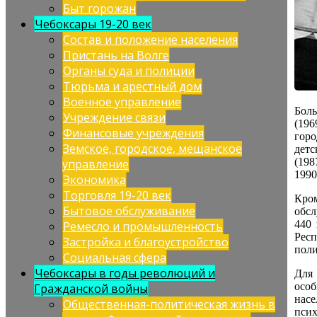
Быт горожан
Чебоксары 19-20 век
Состав и положение населения
Пристань на Волге
Органы суда и полиции
Тюрьма и арестный дом
Военное управление
Боль
Учреждение связи
(196
Финансовые учреждения
горо
Земское, городское, мещанское
детс
(198
управление
1990
Экономика
Торговля 19-20 век
Кро
Бытовое обслуживание
обсл
440 
Ремесло и промышленность
Рес
Застройка и благоустройство
поли
Социальная сфера
Чебоксары в годы революций и
Для
особ
Гражданской войны
нас
Общественная-политическая жизнь в
пси