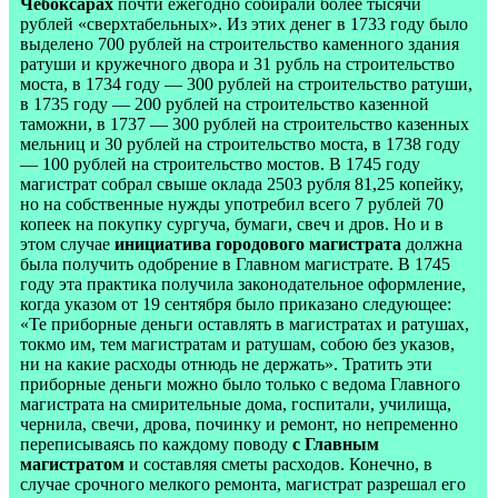
Чебоксарах
почти ежегодно собирали более тысячи
рублей «сверхтабельных». Из этих денег в 1733 году было
выделено 700 рублей на строительство каменного здания
ратуши и кружечного двора и 31 рубль на строительство
моста, в 1734 году — 300 рублей на строительство ратуши,
в 1735 году — 200 рублей на строительство казенной
таможни, в 1737 — 300 рублей на строительство казенных
мельниц и 30 рублей на строительство моста, в 1738 году
— 100 рублей на строительство мостов. В 1745 году
магистрат собрал свыше оклада 2503 рубля 81,25 копейку,
но на собственные нужды употребил всего 7 рублей 70
копеек на покупку сургуча, бумаги, свеч и дров. Но и в
этом случае
инициатива городового магистрата
должна
была получить одобрение в Главном магистрате. В 1745
году эта практика получила законодательное оформление,
когда указом от 19 сентября было приказано следующее:
«Те приборные деньги оставлять в магистратах и ратушах,
токмо им, тем магистратам и ратушам, собою без указов,
ни на какие расходы отнюдь не держать». Тратить эти
приборные деньги можно было только с ведома Главного
магистрата на смирительные дома, госпитали, училища,
чернила, свечи, дрова, починку и ремонт, но непременно
переписываясь по каждому поводу
с Главным
магистратом
и составляя сметы расходов. Конечно, в
случае срочного мелкого ремонта, магистрат разрешал его