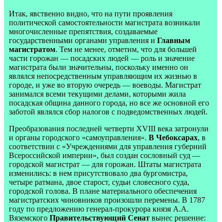
Итак, явственно видно, что на пути проявления
политической самостоятельности магистрата возникали
многочисленные препятствия, создаваемые
государственными органами управления и
Главным
магистратом
. Тем не менее, отметим, что для большей
части горожан — посадских людей — роль и значение
магистрата были значительны, поскольку именно он
являлся непосредственным управляющим их жизнью в
городе, и уже во вторую очередь — воеводы. Магистрат
занимался всеми текущими делами, которыми жила
посадская община данного города, но все же основной его
заботой являлся сбор налогов с подведомственных людей.
Преобразования последней четверти XVIII века затронули
и органы городского «самоуправления».
В Чебоксарах
, в
соответствии с «Учреждениями для управления губерний
Всероссийской империи», был создан сословный суд —
городской магистрат — для горожан. Штаты магистрата
изменились: в нем присутствовало два бургомистра,
четыре ратмана, двое старост, судьи словесного суда,
городской голова. В плане материального обеспечения
магистратских чиновников произошли перемены. В 1787
году по предложению генерал-прокурора князя А.А.
Вяземского
Правительствующий Сенат
вынес решение: