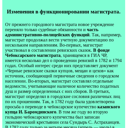
Изменения в функционировании магистрата.
От прежнего городового магистрата новое учреждение
переняло только судебные обязанности и
часть
административно-полицейских функций
. Так, например,
магистрат продолжал вести учетную документацию по
нескольким направлениям. Во-первых, магистрат
участвовал в составлении ревизских сказок.
В фонде
Чебоксарского магистрата
, хранящемся в ГИА ЧР,
имеется несколько дел о проведении ревизий в 1782 и 1794
годах. Особый интерес среди них представляет документ
«Черные ревизские сказки купцов, мещан и цехов» как
источник, сообщающий первичные сведения о городском
населении. Во-вторых, магистрат составлял отдельные
ведомости, учитывающие наличное количество податных
душ и размер определенных с них сборов. В-третьих,
магистрат определял в городские сословия различных лиц
по их прошениям. Так, в 1782 году была удовлетворена
просьба о переводе в чебоксарское купечество
казанского
купца И. Баромдинского
. В том же году во вторую
гильдию чебоксарского купечества был записан
экономический крестьянин села Сундырь С. Астраханцев.
В 1782 году только за четыре месяца (апрель — июль) в