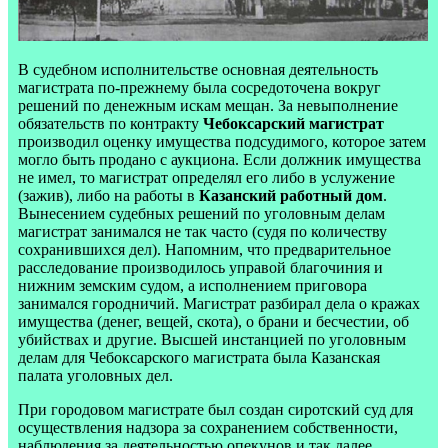
В судебном исполнительстве основная деятельность
магистрата по-прежнему была сосредоточена вокруг
решений по денежным искам мещан. За невыполнение
обязательств по контракту
Чебоксарский магистрат
производил оценку имущества подсудимого, которое затем
могло быть продано с аукциона. Если должник имущества
не имел, то магистрат определял его либо в услужение
(зажив), либо на работы в
Казанский работный дом
.
Вынесением судебных решений по уголовным делам
магистрат занимался не так часто (судя по количеству
сохранившихся дел). Напомним, что предварительное
расследование производилось управой благочиния и
нижним земским судом, а исполнением приговора
занимался городничий. Магистрат разбирал дела о кражах
имущества (денег, вещей, скота), о брани и бесчестии, об
убийствах и другие. Высшей инстанцией по уголовным
делам для Чебоксарского магистрата была Казанская
палата уголовных дел.
При городовом магистрате был создан сиротский суд для
осуществления надзора за сохранением собственности,
наблюдения за деятельностью опекунов и так далее.