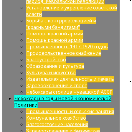
период Февральской революции
Установление и укрепление советской
власти
Борьба с контрреволюцией и
"красными бандитами"
Помощь красной армии
Помощь красной армии
Промышленность 1917-1920 годов
Продовольственное снабжение
Благоустройство
Образование и культура
Культура и искусство
Издательская деятельность и печать
Здравоохранение и спорт
Чебоксары столица Чувашской АССР
Чебоксары в годы Новой Экономической
Политики
Промышленность и сельские занятия
Коммунальное хозяйство
Благосостояние населения
Здравоохранение и физическая