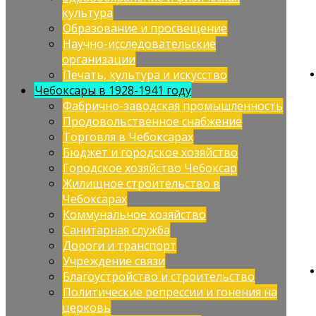
культура
Образование и просвещение
Научно-исследовательские
организации
Печать, культура и искусство
Чебоксары в 1928-1941 году
Фабрично-заводская промышленность
Продовольственное снабжение
Торговля в Чебоксарах
Бюджет и городское хозяйство
Городское хозяйство Чебоксар
Жилищное строительство в
Чебоксарах
Коммунальное хозяйство
Санитарная служба
Дороги и транспорт
Учреждение связи
Благоустройство и строительство
Политические репрессии и гонения на
церковь