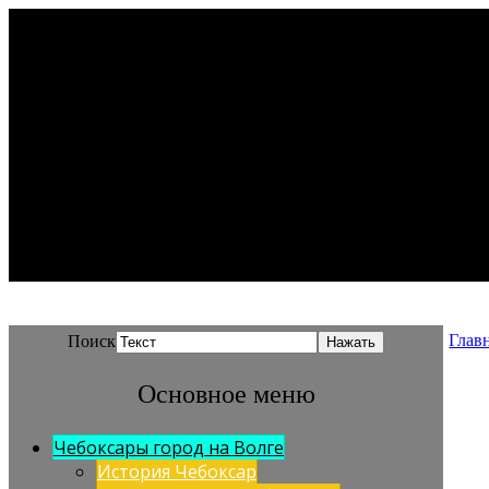
Глав
Поиск
Основное меню
Чебоксары город на Волге
История Чебоксар