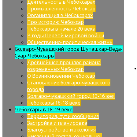
Деятельность в Чебоксарах
Промышленность Чебоксар
Организация в Чебоксарах
Про историю Чебоксар
Чебоксары в начале 20 века
В годы Первой мировой войны
Общественно-политическая жизнь
Болгаро-Чувашский город Шупашкар-Веда-
Суар-Чебоксары
Древнейшее прошлое района
современных Чебоксар
О Возникновении Чебоксар
Становление болгаро-чувашского
города
Болгаро-чувашский город 13-16 век
Чебоксары 16-18 веке
Чебоксары в 18-19 веке
Территория, пути сообщения
Застройка и планировка
Благоустройство и экология
Численный состав, социально-