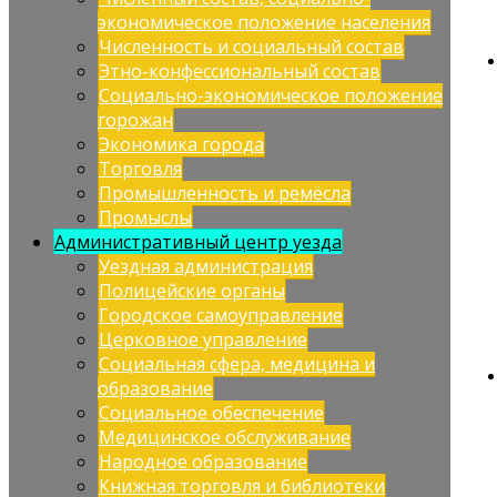
экономическое положение населения
Численность и социальный состав
Этно-конфессиональный состав
Социально-экономическое положение
горожан
Экономика города
Торговля
Промышленность и ремёсла
Промыслы
Административный центр уезда
Уездная администрация
Полицейские органы
Городское самоуправление
Церковное управление
Социальная сфера, медицина и
образование
Социальное обеспечение
Медицинское обслуживание
Народное образование
Книжная торговля и библиотеки