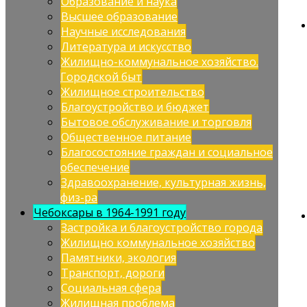
Образование и наука
Высшее образование
Научные исследования
Литература и искусство
Жилищно-коммунальное хозяйство.
Городской быт
Жилищное строительство
Благоустройство и бюджет
Бытовое обслуживание и торговля
Общественное питание
Благосостояние граждан и социальное
обеспечение
Здравоохранение, культурная жизнь,
физ-ра
Чебоксары в 1964-1991 году
Застройка и благоустройство города
Жилищно коммунальное хозяйство
Памятники, экология
Транспорт, дороги
Социальная сфера
Жилищная проблема