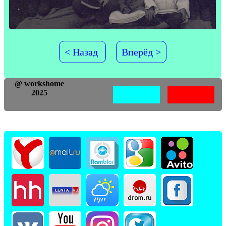
< Назад
Вперёд >
@ workshome
2025