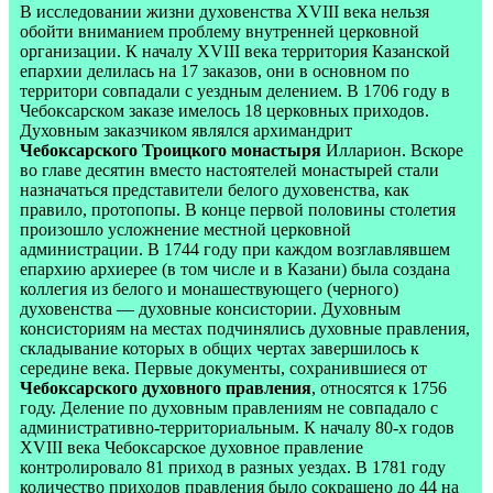
В исследовании жизни духовенства
XVIII
века нельзя
обойти вниманием проблему внутренней церковной
организации. К началу
XVIII
века территория Казанской
епархии делилась на 17 заказов, они в основном по
территори совпадали с уездным делением. В 1706 году в
Чебоксарском заказе имелось 18 церковных приходов.
Духовным заказчиком являлся архимандрит
Чебоксарского Троицкого монастыря
Илларион. Вскоре
во главе десятин вместо настоятелей монастырей стали
назначаться представители белого духовенства, как
правило, протопопы. В конце первой половины столетия
произошло усложнение местной церковной
администрации. В 1744 году при каждом возглавлявшем
епархию архиерее (в том числе и в Казани) была создана
коллегия из белого и монашествующего (черного)
духовенства — духовные консистории. Духовным
консисториям на местах подчинялись духовные правления,
складывание которых в общих чертах завершилось к
середине века. Первые документы, сохранившиеся от
Чебоксарского духовного правления
, относятся к 1756
году. Деление по духовным правлениям не совпадало с
административно-территориальным. К началу 80-х годов
XVIII
века Чебоксарское духовное правление
контролировало 81 приход в разных уездах. В 1781 году
количество приходов правления было сокращено до 44 на