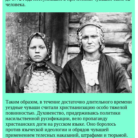
человека.
Таким образом, в течение достаточно длительного времени
уездные чуваши считали христианизацию особо тяжелой
повинностью. Духовенство, придерживаясь политики
насильственной русификации, вело пропаганду
христианских догм на русском языке. Оно боролось
против языческой идеологии и обрядов чувашей
применением телесных наказаний, штрафами и тюрьмой.