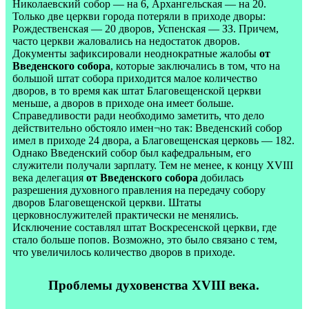
Николаевский собор — на 6, Архангельская — на 20.
Только две церкви города потеряли в приходе дворы:
Рождественская — 20 дворов, Успенская — ЗЗ. Причем,
часто церкви жаловались на недостаток дворов.
Документы зафиксировали неоднократные жалобы
от
Введенского собора
, которые заключались в том, что на
большой штат собора приходится малое количество
дворов, в то время как штат Благовещенской церкви
меньше, а дворов в приходе она имеет больше.
Справедливости ради необходимо заметить, что дело
действительно обстояло имен¬но так: Введенский собор
имел в приходе 24 двора, а Благовещенская церковь — 182.
Однако Введенский собор был кафедральным, его
служители получали зарплату. Тем не менее, к концу
XVIII
века делегация
от Введенского собора
добилась
разрешения духовного правления на передачу собору
дворов Благовещенской церкви. Штаты
церковнослужителей практически не менялись.
Исключение составлял штат Воскресенской церкви, где
стало больше попов. Возможно, это было связано с тем,
что увеличилось количество дворов в приходе.
Проблемы духовенства XVIII века.