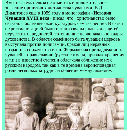
Вместе с тем, нельзя не отметить и положительное
значение принятия христианства чувашами. В.Д.
Димитриев еще в 1959 году в монографии «
История
Чувашии XVIII века
» писал, что «христианство было
связано с более высокой культурой, чем язычество. В связи
с христианизацией были организованы школы для детей
нерусских народностей, готовившие первоначально кадры
духовенства. В области семейного быта чувашей церковь
выступала против полигамии, браков лиц неравных
возрастов, снохачества и т.п. Формальная принадлежность
чувашей к православию (русские имена, признак крешения
и т.п.) в известной степени облегчала сближение их с
русским народом, так как в те времена вероисповедная
рознь несколько затрудняла общение между людьми».