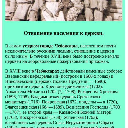
Отношение населения к церкви.
В самом
уездном городе Чебоксары
, населенном почти
исключительно русскими людьми, отношение к церкви
было иным. В течение XVIII века было построено немало
церквей на добровольные пожертвования прихожан.
В XVIII веке
в Чебоксарах
действовали каменные соборы:
Введенский кафедральный (построен в 1660-х годах) и
Николаевский (церковь Иоанна Предтечи — 1690);
приходские церкви: Крестовоздвиженская (1702),
Архангела Михаила (1702 [?], 1708), Рождества Христова
(1696, 1708), Владимирская церковь Сретенского
монастыря (1716), Покровская (1672, приделы — в 1720),
Благовещенская (1684—1689), Вознесения Господня (1703
—1707), ее второй храм — Казанской Божией Матери
(1763), Воскресенская (1758), Успенская (1763);
кладбищенская церковь Спаса Нерукотворного Образа
(1792); церкви Троицкого монастыря: Толгской Божией