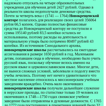
надлежало отпускать на четыре образовательных
учреждения для обучения детей 2427 рублей. Однако в
реальности школы недополучали денежные средства.
Почти за четверть века с (1741 — 1764)
Новокрещенской
конторе
полагалось для реализации своих целей 356064
рубля 66,5 копеек. Однако полностью финансовые
средства до Новокрещенской контору не поступили и
сумма 195140 рублей 83,5 копейки остались не
использованы, поэтому расходы на деятельность и
материальную утварь было потрачено 80497 рублей 43
копейки. Из источников Синодального архива,
новокрещенские школы
рассчитывались на ежегодные
ассигнования в размере 1650 рублей в год. Маленьким
детям, попавшим сюда в обучение, необходимо было учить
русский язык, поскольку обучение велось именно на
русском языке и церковнославянском языке. Многие дети,
не вынеся сложных условий, заболевали и подолгу вместо
учебы лечились. Поэтому нет ничего удивительного что
местное население относилось к миссионерским учебным
заведениям враждебно. Очень мало окончивших
новокрещенские школы
получали дальнейшее служение
в нерусские приходы, по статистике только 19 человек из
окончивших в 1748—1750 годах свияжское учебное
заведение были отправлены в духовные должности. С 1765
до 1772 года поступивших в причетники чувашей было 32