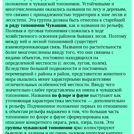
положение в чувашской топонимии. Устойчивыми и
многочисленными оказались названия по лесу и деревьям,
что связано с принадлежностью территории к зоне лесов и
лесостепи. Эта группа должна быть отнесена к старейшей
в ряду топонимии Чувашии
, как и названия по рельефу.
Полевая и луговая топонимия сложилась в ходе
хозяйственного освоения районов бывших лесов. Поэтому
между ней и лесной топонимией существует
взаимопроникающая связь. Названия по растительности
более многочисленны ввиду того, что они связаны с
видами объектов, постоянно находящихся на
определенной местности (с лесом, лугом, полем).
Вследствие большой подвижности и постоянных
перемещений с района в район, представители животного
мира оказались менее характерными выразителями
отличительных особенностей местности. Ввиду чего
значительно слабее представлены их имена в чувашской
топонимии. Названия
по флоре и фауне
выступают как
уточняющая характеристика местности — дополнительно
к рельефу. Подчиненное положение первых по отношению
к объектам рельефа выражено в том, что большая часть
топонимии по флоре и фауне сформулирована как
описание конкретного оврага, реки, озера, поля. Эти
группы чувашской топонимии
ярко иллюстрируют
бывшую в далеком и не очень далеком прошлом картину