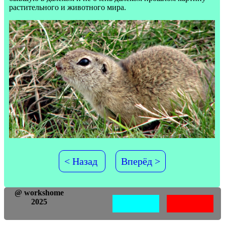
растительного и животного мира.
< Назад
Вперёд >
@ workshome
2025